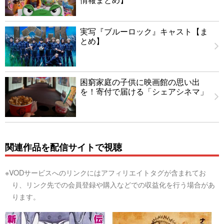
実写『ブルーロック』キャスト【ま
とめ】
困窮家庭の子供に映画館の思い出
を！寄付で届ける「シェアシネマ」
関連作品を配信サイトで視聴
※VODサービスへのリンクにはアフィリエイトタグが含まれてお
り、リンク先での会員登録や購入などでの収益化を行う場合があ
ります。