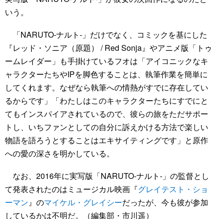
いう。
「NARUTO-ナルト-」だけでなく、コミックを基にした
『レッド・ソニア（原題） / Red Sonja』やアニメ版「トゥ
ームレイダー」も手掛けているフオは「アイコニックなキ
ャラクターたちやIPを脚色することは、執筆作業を簡単に
してくれます。なぜなら執筆への情熱がすでに存在してい
るからです」「わたしはこのキャラクターたちにすでにと
てもインスパイアされているので、彼らの旅をただサポー
トし、いちファンとしての自分に訴えかける方法で楽しい
物語を語ろうとすることはエキサイティングです」と原作
への愛の深さを明かしている。
なお、2016年に実写版「NARUTO-ナルト-」の監督とし
て発表されたのはミュージカル映画『
グレイテスト・ショ
ーマン
』の
マイケル・グレイシー
だったが、今も彼が参加
しているかは不明だ。（編集部・市川遥）