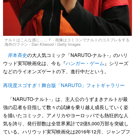
ナルトはこんな感じ……？ - 画像はコミコンでナルトのコスプレをする
海外のファン - Dan Kitwood / Getty Images
岸本斉史
の大人気コミック「NARUTO-ナルト-」のハリ
ウッド実写映画化は、今も『
ハンガー・ゲーム
』シリーズ
などのライオンズゲートの下、進行中だという。
再現度スゴすぎ！舞台版「NARUTO」フォトギャラリー
「NARUTO-ナルト-」は、主人公のうずまきナルトが最
強の忍者を目指して数々の試練を乗り越え成長していく姿
を描いたコミック。アメリカやヨーロッパでも熱狂的な人
気を誇り、発行部数は全世界累計で2億5,000万部を突破し
ている。ハリウッド実写映画化は2016年12月、ジャンプフ