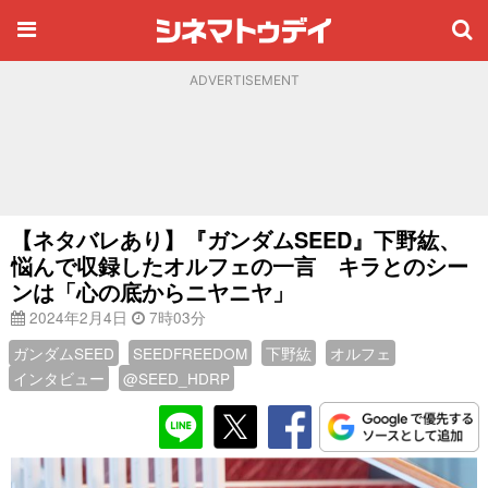
ADVERTISEMENT
【ネタバレあり】『ガンダムSEED』下野紘、
悩んで収録したオルフェの一言 キラとのシー
ンは「心の底からニヤニヤ」
2024年2月4日
7時03分
ガンダムSEED
SEEDFREEDOM
下野紘
オルフェ
インタビュー
@SEED_HDRP