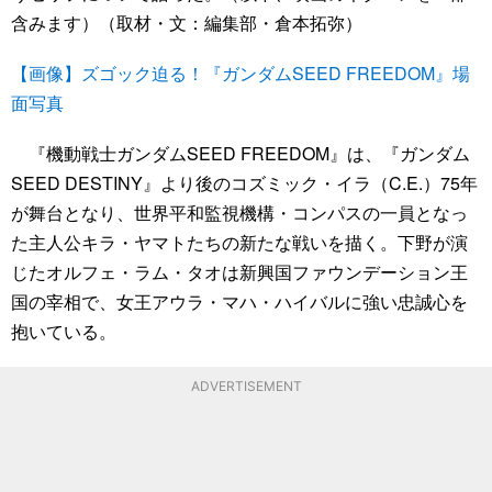
含みます）（取材・文：編集部・倉本拓弥）
【画像】ズゴック迫る！『ガンダムSEED FREEDOM』場
面写真
『機動戦士ガンダムSEED FREEDOM』は、『ガンダム
SEED DESTINY』より後のコズミック・イラ（C.E.）75年
が舞台となり、世界平和監視機構・コンパスの一員となっ
た主人公キラ・ヤマトたちの新たな戦いを描く。下野が演
じたオルフェ・ラム・タオは新興国ファウンデーション王
国の宰相で、女王アウラ・マハ・ハイバルに強い忠誠心を
抱いている。
ADVERTISEMENT