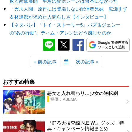
返る衝撃展開 華歩の配信シーンは台本になかった
「ガス人間」原作には登場しない配信者兄妹 広瀬すず
＆林遣都が求めた人間らしさ【インタビュー】
【ネタバレ】『トイ・ストーリー5』バズ＆ジェシー
の“あの行動”、ティム・アレンはどう感じたのか
« 前の記事
次の記事 »
おすすめ特集
悪女と入れ替わり…少女の逆転劇
提供：ABEMA
『踊る大捜査線 N.E.W.』グッズ・特
典・キャンペーン情報まとめ