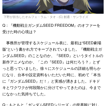
下野が担当したオルフェ・ラム・タオ - (C) 創通・サンライズ
Q：『機動戦士ガンダムSEED FREEDOM』のオファーを
受けた時の心境は？
事務所が管理するスケジュール表に、最初は“SEED劇場
版”という書かれ方でキープされていました。『機動戦士ガ
ンダムSEED』のことなのか、『SEED』というタイトルの
新作アニメなのか、「この『SEED』は何だろう？」とず
っと思っていました。徐々にスケジュールの詳細も明らか
になり、台本や設定資料をいただいた時に、初めて「本当
に『ガンダムSEED』だ！」と実感が湧きました。ドキド
キとワクワクが何段階かに分けてやってきたのは、今まで
になかった気持ちでした。
Q：もともと「ガンダムSEEDシリーズ」の世界観に対し