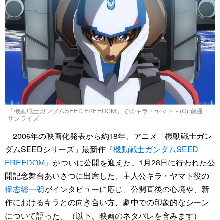
『機動戦士ガンダムSEED FREEDOM』でのキラ・ヤマト - (C) 創通・
サンライズ
2006年の映画化発表から約18年、アニメ「機動戦士ガン
ダムSEEDシリーズ」最新作『
機動戦士ガンダムSEED
FREEDOM
』がついに公開を迎えた。1月28日に行われた公
開記念舞台あいさつに出席した、主人公キラ・ヤマト役の
保志総一朗
がインタビューに応じ、公開直後の心境や、新
作におけるキラとの向き合い方、劇中での印象的なシーン
について語った。（以下、映画のネタバレを含みます）