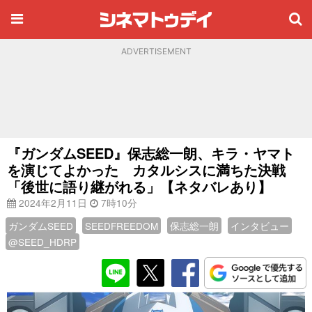
ADVERTISEMENT
『ガンダムSEED』保志総一朗、キラ・ヤマト
を演じてよかった カタルシスに満ちた決戦
「後世に語り継がれる」【ネタバレあり】
2024年2月11日
7時10分
ガンダムSEED
SEEDFREEDOM
保志総一朗
インタビュー
@SEED_HDRP