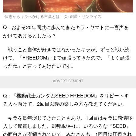
保志からキラへかける言葉とは - (C) 創通・サンライズ
Q：およそ20年間共に歩んできたキラ・ヤマトに一言声を
かけてあげるとしたら？
戦うこと自体が好きではなかったキラが、ずっと戦い続
けて、『FREEDOM』まで頑張ってきたので、「よく頑張
ったね」と言ってあげたいです。
ADVERTISEMENT
Q：『機動戦士ガンダムSEED FREEDOM』をリピートす
る人へ向けて、2回目以降の楽しみ方を教えてください。
キラを長年演じてきたこともあり、1回目はキラに感情移
入して鑑賞しました。2時間の中に、いろいろな『SEED』
の面白さが凝縮されていて、みなさんも、1回目は圧倒され