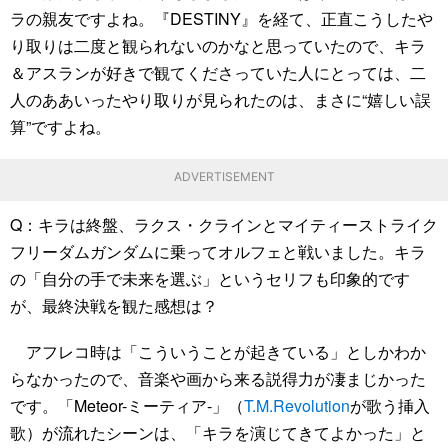
ラの親友ですよね。『DESTINY』を経て、正直こうしたや
り取りは二度と観られないのかなと思っていたので、キラ
＆アスランが好きで観てくださっていた人にとっては、二
人のああいったやり取りが見られたのは、まさに“嬉しい誤
算”ですよね。
ADVERTISEMENT
Q：キラは終盤、ラクス・クラインとマイティーストライク
フリーダムガンダムに乗ってオルフェと戦いました。キラ
の「自分の手で未来を選ぶ」というセリフも印象的です
が、最終決戦を観た感想は？
アフレコ時は「こういうことが起きている」としかわか
らなかったので、音楽や画から来る説得力が凄まじかった
です。「Meteor-ミーティア-」（
T.M.Revolution
が歌う挿入
歌）が流れたシーンは、「キラを演じてきてよかった」と