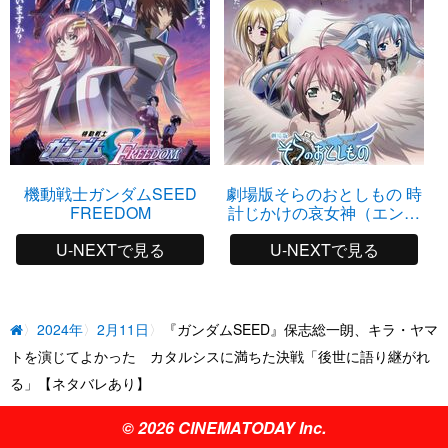
機動戦士ガンダムSEED
劇場版そらのおとしもの 時
FREEDOM
計じかけの哀女神（エンジ
ェロイド）
U-NEXTで見る
U-NEXTで見る
2024年
2月11日
『ガンダムSEED』保志総一朗、キラ・ヤマ
トを演じてよかった カタルシスに満ちた決戦「後世に語り継がれ
る」【ネタバレあり】
© 2026 CINEMATODAY Inc.