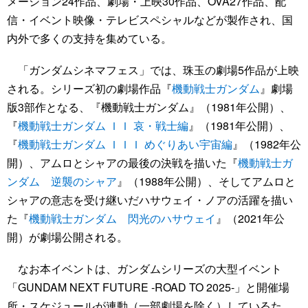
メーション24作品、劇場・上映30作品、OVA27作品、配
信・イベント映像・テレビスペシャルなどが製作され、国
内外で多くの支持を集めている。
「ガンダムシネマフェス」では、珠玉の劇場5作品が上映
される。シリーズ初の劇場作品『
機動戦士ガンダム
』劇場
版3部作となる、『機動戦士ガンダム』（1981年公開）、
『
機動戦士ガンダム ＩＩ 哀・戦士編
』（1981年公開）、
『
機動戦士ガンダム ＩＩＩ めぐりあい宇宙編
』（1982年公
開）、アムロとシャアの最後の決戦を描いた『
機動戦士ガ
ンダム 逆襲のシャア
』（1988年公開）、そしてアムロと
シャアの意志を受け継いだハサウェイ・ノアの活躍を描い
た『
機動戦士ガンダム 閃光のハサウェイ
』（2021年公
開）が劇場公開される。
なお本イベントは、ガンダムシリーズの大型イベント
「GUNDAM NEXT FUTURE -ROAD TO 2025-」と開催場
所・スケジュールが連動（一部劇場を除く）しているた