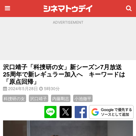
ADVERTISEMENT
沢口靖子「科捜研の女」新シーズン7月放送
25周年で新レギュラー加入へ キーワードは
「原点回帰」
2024年5月28日
5時30分
科捜研の女
沢口靖子
内藤剛志
小池徹平