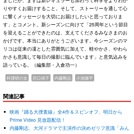
ましたが、まずは新レギュラーも加わって科学をよりわか
りやすくお届けすること。そして、ストーリーを通して心
に響くメッセージを大切にお届けしたいと思っておりま
す」とコメント。新シーズンに向けて「25周年という節目
を迎えることができたのは、支えてくださるみなさまのお
かげです。本当にありがとうございます。今シーズンのマ
リコは従来の凜とした雰囲気に加えて、軽やかさ、やわら
かさも意識して毎日の撮影に臨んでいます」と意気込みを
語っている。（編集部・入倉功一）
科捜研の女
沢口靖子
内藤剛志
小池徹平
関連記事
映画『踊る大捜査線』全4作＆スピンオフ、明日から
Prime Video 見放題配信！
内藤剛志、大河ドラマで主演作の決めゼリフ意識「みん