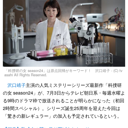
「科捜研の女 season24」は原点回帰がキーワード！ 沢口靖子 - (C) tv
asahi All Rights Reserved.
沢口靖子
主演の人気ミステリーシリーズ最新作「科捜研
の女 season24」が、7月3日からテレビ朝日系・毎週水曜よ
る9時のドラマ枠で放送されることが明らかになった（初回
2時間スペシャル）。シリーズ誕生25周年を迎えた今回は
「驚きの新レギュラー」の加入も予定されているという。