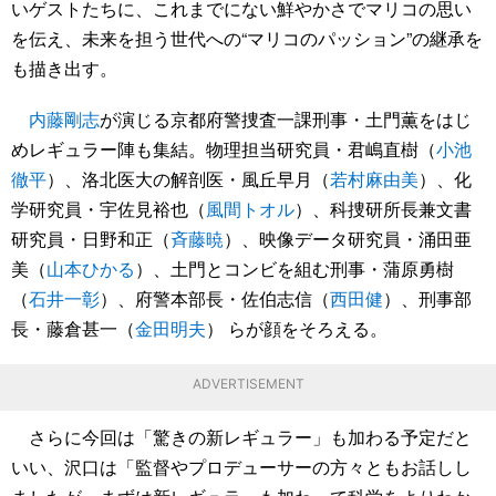
いゲストたちに、これまでにない鮮やかさでマリコの思い
を伝え、未来を担う世代への“マリコのパッション”の継承を
も描き出す。
内藤剛志
が演じる京都府警捜査一課刑事・土門薫をはじ
めレギュラー陣も集結。物理担当研究員・君嶋直樹（
小池
徹平
）、洛北医大の解剖医・風丘早月（
若村麻由美
）、化
学研究員・宇佐見裕也（
風間トオル
）、科捜研所長兼文書
研究員・日野和正（
斉藤暁
）、映像データ研究員・涌田亜
美（
山本ひかる
）、土門とコンビを組む刑事・蒲原勇樹
（
石井一彰
）、府警本部長・佐伯志信（
西田健
）、刑事部
長・藤倉甚一（
金田明夫
） らが顔をそろえる。
ADVERTISEMENT
さらに今回は「驚きの新レギュラー」も加わる予定だと
いい、沢口は「監督やプロデューサーの方々ともお話しし