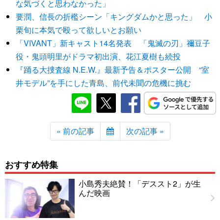
な気づくと思わなかった」
要潤、信長の折檻シーン「キングダムかと思った」 小
栗旬に本気で殴って欲しいとお願い
「VIVANT」新キャスト14名発表 「鬼滅の刃」禰豆子
役・鬼頭明里がドラマ初出演、花江夏樹も続投
『踊る大捜査線 N.E.W.』最新予告＆ポスター公開 “室
井モデル”を手にした青島、前代未聞の危機に挑む
« 前の記事
次の記事 »
おすすめ特集
小島秀夫絶賛！「デススト2」が生
んだ映画