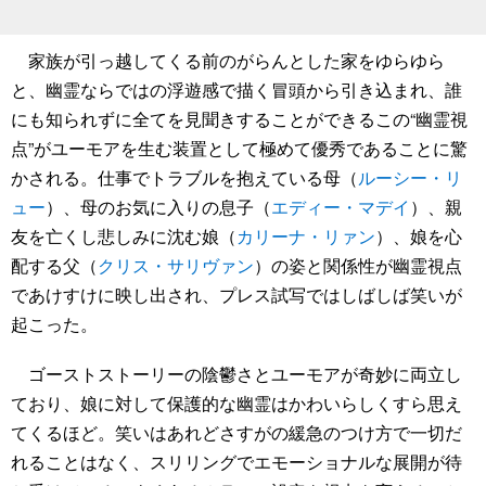
家族が引っ越してくる前のがらんとした家をゆらゆら
と、幽霊ならではの浮遊感で描く冒頭から引き込まれ、誰
にも知られずに全てを見聞きすることができるこの“幽霊視
点”がユーモアを生む装置として極めて優秀であることに驚
かされる。仕事でトラブルを抱えている母（
ルーシー・リ
ュー
）、母のお気に入りの息子（
エディー・マデイ
）、親
友を亡くし悲しみに沈む娘（
カリーナ・リァン
）、娘を心
配する父（
クリス・サリヴァン
）の姿と関係性が幽霊視点
であけすけに映し出され、プレス試写ではしばしば笑いが
起こった。
ゴーストストーリーの陰鬱さとユーモアが奇妙に両立し
ており、娘に対して保護的な幽霊はかわいらしくすら思え
てくるほど。笑いはあれどさすがの緩急のつけ方で一切だ
れることはなく、スリリングでエモーショナルな展開が待