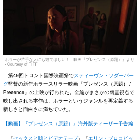
ホラーが苦手な人にも観てほしい！ - 映画『プレゼンス（原題）』より
- Courtesy of TIFF
第49回トロント国際映画祭で
スティーヴン・ソダーバー
グ
監督の新作ホラースリラー映画『プレゼンス（原題） /
Presence』の上映が行われた。全編がまさかの幽霊視点で
映し出される本作は、ホラーというジャンルを再定義する
新しさと面白さに満ちていた。
【動画】『プレゼンス（原題）』海外版ティーザー予告編
『
セックスと嘘とビデオテープ
』『
エリン・ブロコビッ