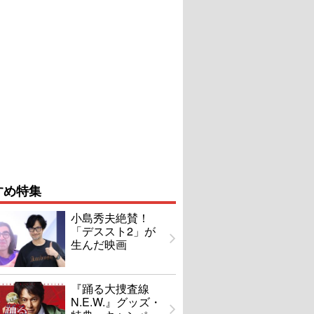
すめ特集
小島秀夫絶賛！
「デススト2」が
生んだ映画
『踊る大捜査線
N.E.W.』グッズ・