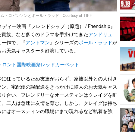
ンソンとポール・ラッド - Courtesy of TIFF
ー映画『フレンドシップ（原題） / Friendship』
た貴族」など多くのドラマを手掛けてきた
アンドリュ
ュー作で、『
アントマン
』シリーズの
ポール・ラッド
が
るお天気キャスターを好演している。
トロント国際映画祭レッドカーペット
に狂っているため友達がおらず、家族以外との人付き
マン。宅配便の誤配送をきっかけに隣人のお天気キャス
知り合い、フレンドリーなオースティンはクレイグを町
て、二人は急速に友情を育む。しかし、クレイグは持ち
らにはオースティンの職場にまで現れるなど執着を強