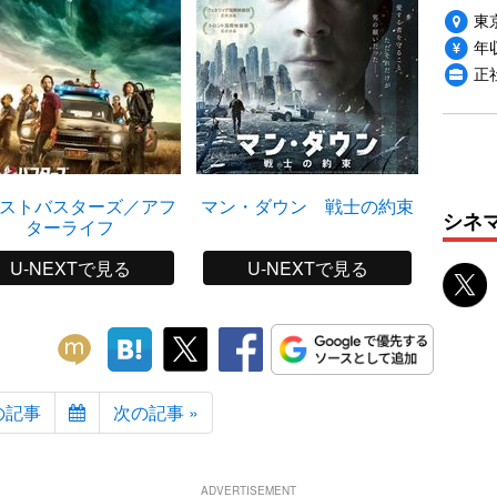
東
年収
正
ストバスターズ／アフ
マン・ダウン 戦士の約束
IT／イ
シネ
ターライフ
U-NEXTで見る
U-NEXTで見る
の記事
次の記事 »
ADVERTISEMENT