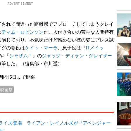
ADVERTISEMENT
されて間違った距離感でアプローチしてしまうクレイ
の
ティム・ロビンソン
だ。人付き合いの苦手な人間特有
に演じており、不気味だけど憎めない彼の姿にプレス試
イグの妻役は
ケイト・マーラ
、息子役は『
IT／イッ
や『
シャザム！
』の
ジャック・ディラン・グレイザー
執筆した。（編集部・市川遥）
時間15日まで開催
ト映画祭
ライズ登場 ライアン・レイノルズが『アベンジャー
訴