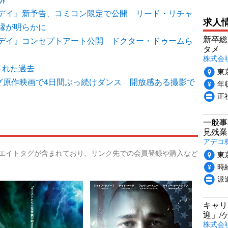
デイ』新予告、コミコン限定で公開 リード・リチャ
求人
縁が明らかに
新卒総
デイ』コンセプトアート公開 ドクター・ドゥームら
タメ
株式会社P
された過去
東
グ原作映画で4日間ぶっ続けダンス 開放感ある撮影で
年収
正
一般事
見残業
アデコ
リエイトタグが含まれており、リンク先での会員登録や購入など
東
時給
派
キャリ
迎」/
株式会