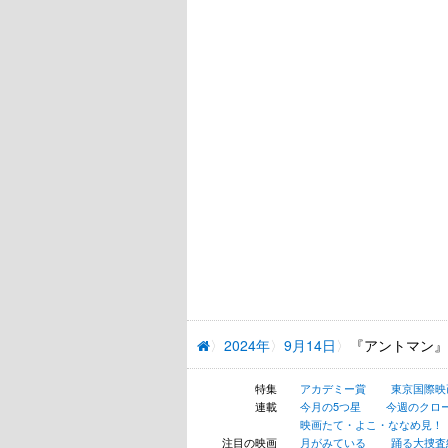
2024年
9月14日
『アントマン』
特集
アカデミー賞
東京国際映
連載
今月の5つ星
今週のクロ
映画たて・よこ・ななめ見！
注目の映画
月がみている
踊る大捜査線 N