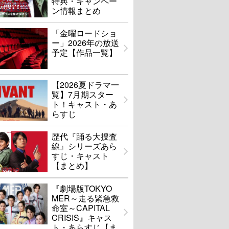
特典・キャンペー
ン情報まとめ
「金曜ロードショ
ー」2026年の放送
予定【作品一覧】
【2026夏ドラマ一
覧】7月期スター
ト！キャスト・あ
らすじ
歴代『踊る大捜査
線』シリーズあら
すじ・キャスト
【まとめ】
『劇場版TOKYO
MER～走る緊急救
命室～CAPITAL
CRISIS』キャス
ト・あらすじ【ま