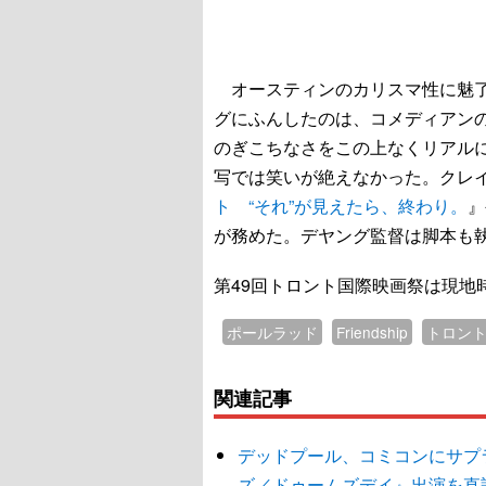
オースティンのカリスマ性に魅了
グにふんしたのは、コメディアン
のぎこちなさをこの上なくリアル
写では笑いが絶えなかった。クレ
ト “それ”が見えたら、終わり。
』
が務めた。デヤング監督は脚本も
第49回トロント国際映画祭は現地
ポールラッド
Friendship
トロン
関連記事
デッドプール、コミコンにサプ
ズ／ドゥームズデイ』出演を直