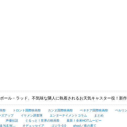
ポール・ラッド、不気味な隣人に執着されるお天気キャスター役！新作
画祭
トロント国際映画祭
カンヌ国際映画祭
ベネチア国際映画祭
ベルリ
ーズアップ
イケメン調査隊
エンターテイメントコラム
まとめ
声優伝説
ぐるっと！世界の映画祭
最新！全米HOTムービー
.E.W....
オデュッセイア
ゴジラ-0.0
ghost／夜の果て