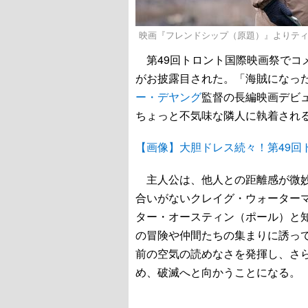
映画『フレンドシップ（原題）』よりティム・ロビ
第49回トロント国際映画祭でコメディ
がお披露目された。「海賊になっ
ー・デヤング
監督の長編映画デビ
ちょっと不気味な隣人に執着され
【画像】大胆ドレス続々！第49回
主人公は、他人との距離感が微妙
合いがないクレイグ・ウォーター
ター・オースティン（ポール）と
の冒険や仲間たちの集まりに誘っ
前の空気の読めなさを発揮し、さ
め、破滅へと向かうことになる。