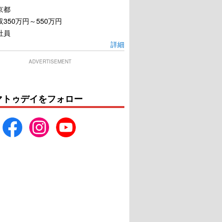
京都
350万円～550万円
社員
詳細
ADVERTISEMENT
ット “それ”が見えた
シャザム！
マトゥデイをフォロー
ら、終わり。
U-NEXTで見る
U-NEXTで見る