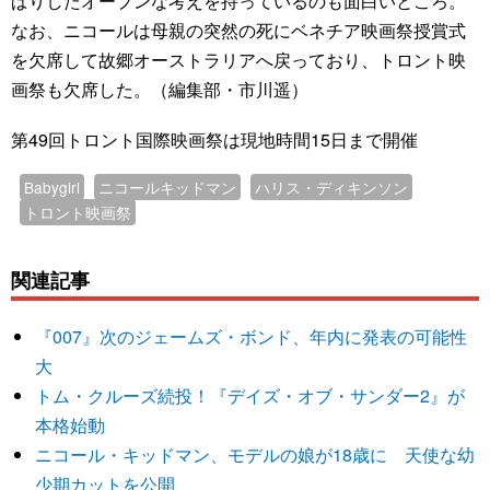
ぱりしたオープンな考えを持っているのも面白いところ。
なお、ニコールは母親の突然の死にベネチア映画祭授賞式
を欠席して故郷オーストラリアへ戻っており、トロント映
画祭も欠席した。（編集部・市川遥）
第49回トロント国際映画祭は現地時間15日まで開催
Babygirl
ニコールキッドマン
ハリス・ディキンソン
トロント映画祭
関連記事
『007』次のジェームズ・ボンド、年内に発表の可能性
大
トム・クルーズ続投！『デイズ・オブ・サンダー2』が
本格始動
ニコール・キッドマン、モデルの娘が18歳に 天使な幼
少期カットを公開