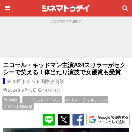
ADVERTISEMENT
ニコール・キッドマン主演A24スリラーがセク
シーで笑える！体当たり演技で女優賞も受賞
第49回トロント国際映画祭
2024年9月13日
14時44分
Babygirl
ニコールキッドマン
ハリス・ディキンソン
トロント映画祭