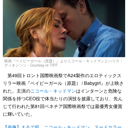
映画『ベイビーガール（原題）』よりニコール・キッドマンとハリス・
ディキンソン - Courtesy of TIFF
第49回トロント国際映画祭でA24製作のエロティックス
リラー映画『ベイビーガール（原題） / Babygirl』が上映さ
れた。主演の
ニコール・キッドマン
はインターンと危険な
関係を持つCEO役で体当たりの演技を披露しており、先ん
じて行われた第81回ベネチア国際映画祭では最優秀女優賞
に輝いていた。
【画像】まるで肌…ニコール・キッドマン、ヌードカラー