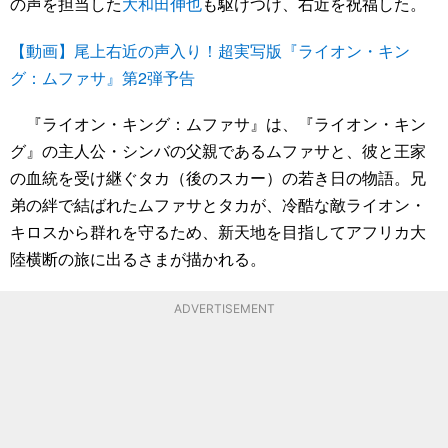
の声を担当した
大和田伸也
も駆けつけ、右近を祝福した。
【動画】尾上右近の声入り！超実写版『ライオン・キン
グ：ムファサ』第2弾予告
『ライオン・キング：ムファサ』は、『ライオン・キン
グ』の主人公・シンバの父親であるムファサと、彼と王家
の血統を受け継ぐタカ（後のスカー）の若き日の物語。兄
弟の絆で結ばれたムファサとタカが、冷酷な敵ライオン・
キロスから群れを守るため、新天地を目指してアフリカ大
陸横断の旅に出るさまが描かれる。
ADVERTISEMENT