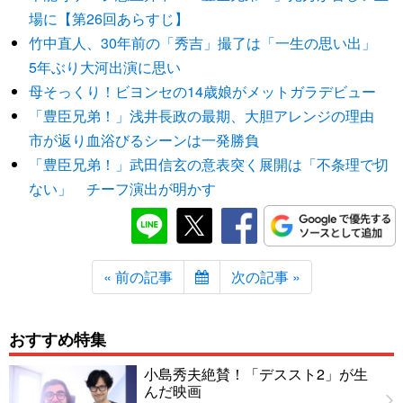
場に【第26回あらすじ】
竹中直人、30年前の「秀吉」撮了は「一生の思い出」
5年ぶり大河出演に思い
母そっくり！ビヨンセの14歳娘がメットガラデビュー
「豊臣兄弟！」浅井長政の最期、大胆アレンジの理由
市が返り血浴びるシーンは一発勝負
「豊臣兄弟！」武田信玄の意表突く展開は「不条理で切
ない」 チーフ演出が明かす
« 前の記事
次の記事 »
おすすめ特集
小島秀夫絶賛！「デススト2」が生
んだ映画