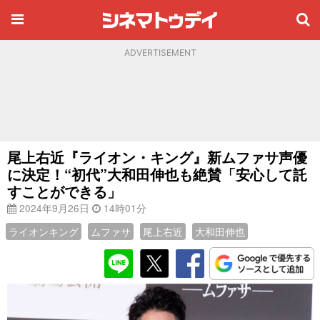
ADVERTISEMENT
尾上右近『ライオン・キング』新ムファサ声優
に決定！“初代”大和田伸也も絶賛「安心して託
すことができる」
2024年9月26日
14時01分
ライオンキング
ムファサ
尾上右近
大和田伸也