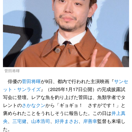
菅田将暉
俳優の
菅田将暉
が9日、都内で行われた主演映画『
サンセ
ット・サンライズ
』（2025年1月17日公開）の完成披露試
写会に登壇。レアな魚を釣り上げた菅田は、魚類学者でタ
レントの
さかなクン
から「ギョギョ！ さすがです！」と
褒められたことをうれしそうに報告した。この日は
井上真
央
、
三宅健
、
山本浩司
、
好井まさお
、
岸善幸
監督も来場し
た。