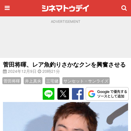
ADVERTISEMENT
菅田将暉、レア魚釣りさかなクンを興奮させる
2024年12月9日
20時21分
菅田将暉
井上真央
三宅健
サンセット・サンライズ