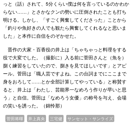
っと（話）されて、5分くらい僕は何を言っているのかわか
らない……」とさかなクンの勢いに圧倒されたことも打ち
明ける。しかし、「すごく興奮してくださった」ことから
「釣りや魚好きの人でも観たら興奮してくれるなと思いま
した」と本作に自信をのぞかせた。
晋作の大家・百香役の井上は「ちゃちゃっと料理をする
役で大変でした。（撮影に）入る前に菅田さんと（魚を）
捌く練習をしていたので、捌きを見てほしいです」とアピ
ール。菅田は「職人芸ですよね。この台詞までにここまで
身をおろして……とか全部計算してやっている」と称賛す
ると、井上は「わたし、芸能界一なめろう作りが早いと思
う」と自信。菅田は「なめろう女優」の称号を与え、会場
の笑いを誘った。（錦怜那）
菅田将暉
井上真央
三宅健
サンセット・サンライズ