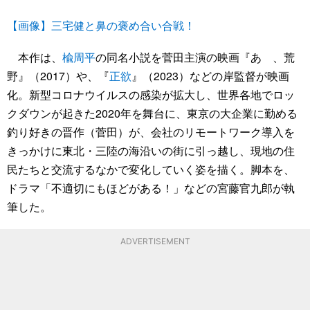
【画像】三宅健と鼻の褒め合い合戦！
本作は、
楡周平
の同名小説を菅田主演の映画『あゝ、荒
野』（2017）や、『
正欲
』（2023）などの岸監督が映画
化。新型コロナウイルスの感染が拡大し、世界各地でロッ
クダウンが起きた2020年を舞台に、東京の大企業に勤める
釣り好きの晋作（菅田）が、会社のリモートワーク導入を
きっかけに東北・三陸の海沿いの街に引っ越し、現地の住
民たちと交流するなかで変化していく姿を描く。脚本を、
ドラマ「不適切にもほどがある！」などの宮藤官九郎が執
筆した。
ADVERTISEMENT