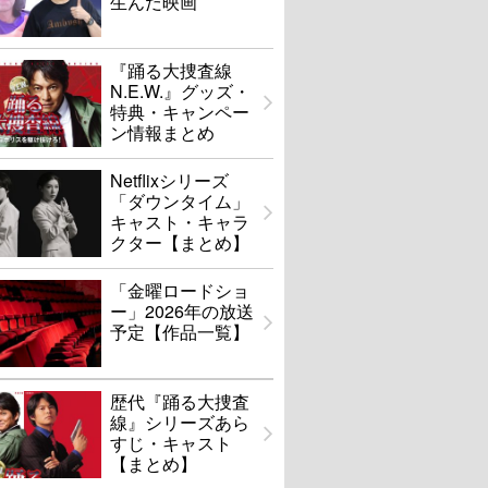
生んだ映画
『踊る大捜査線
N.E.W.』グッズ・
特典・キャンペー
ン情報まとめ
Netflixシリーズ
「ダウンタイム」
キャスト・キャラ
クター【まとめ】
「金曜ロードショ
ー」2026年の放送
予定【作品一覧】
歴代『踊る大捜査
線』シリーズあら
すじ・キャスト
【まとめ】