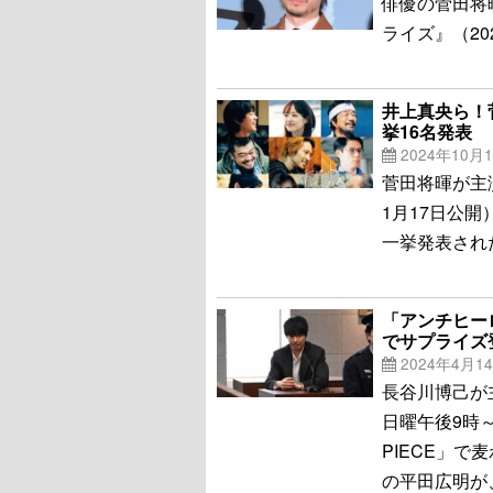
俳優の菅田将
ライズ』（20
井上真央ら！
挙16名発表
2024年10月
菅田将暉が主
1月17日公
一挙発表され
「アンチヒーロ
でサプライズ
2024年4月1
長谷川博己が
日曜午後9時
PIECE」
の平田広明が