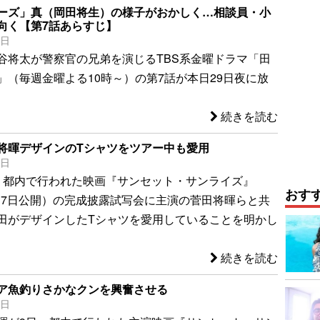
ーズ」真（岡田将生）の様子がおかしく…相談員・小
向く【第7話あらすじ】
9日
谷将太が警察官の兄弟を演じるTBS系金曜ドラマ「田
」（毎週金曜よる10時～）の第7話が本日29日夜に放
続きを読む
将暉デザインのTシャツをツアー中も愛用
9日
、都内で行われた映画『サンセット・サンライズ』
おす
1月17日公開）の完成披露試写会に主演の菅田将暉らと共
田がデザインしたTシャツを愛用していることを明かし
続きを読む
ア魚釣りさかなクンを興奮させる
9日