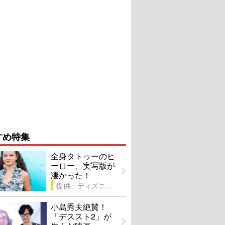
すめ特集
全身タトゥーのヒ
ーロー、実写版が
凄かった！
提供：ディズニー
小島秀夫絶賛！
「デススト2」が