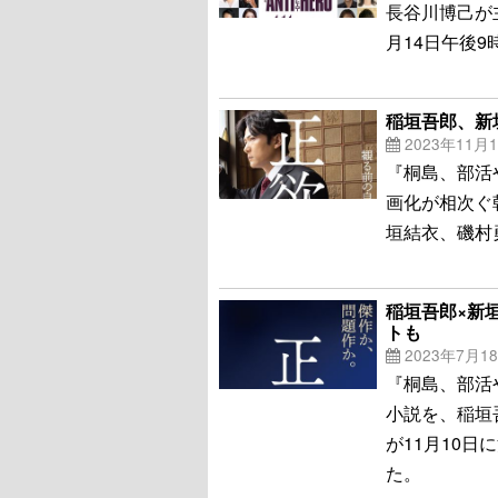
長谷川博己が
月14日午後
稲垣吾郎、新
2023年11月
『桐島、部活
画化が相次ぐ
垣結衣、磯村
稲垣吾郎×新
トも
2023年7月1
『桐島、部活
小説を、稲垣
が11月10
た。