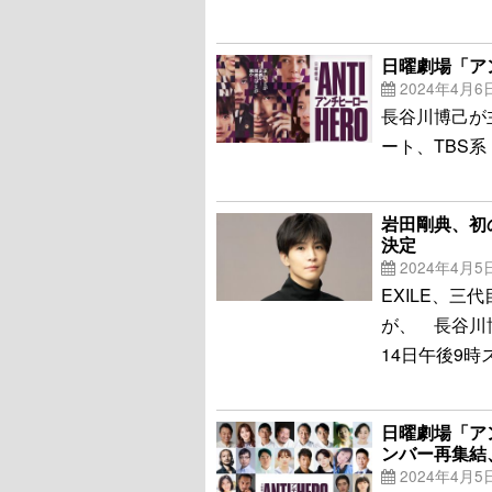
日曜劇場「ア
2024年4月6
長谷川博己が
ート、TBS
岩田剛典、初
決定
2024年4月5
EXILE、三代目
が、 長谷川
14日午後9
日曜劇場「ア
ンバー再集結
2024年4月5