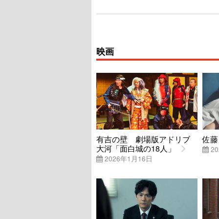
映画
有吉の壁 劇場版アドリブ
佐藤
大河「面白城の18人」
20
2026年1月16日