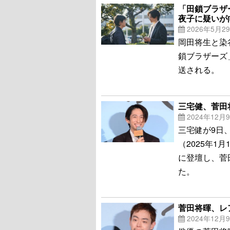
「田鎖ブラザ
夜子に疑いが
2026年5月2
岡田将生と染
鎖ブラザーズ
送される。
三宅健、菅田
2024年12月
三宅健が9日
（2025年
に登壇し、菅
た。
菅田将暉、レ
2024年12月