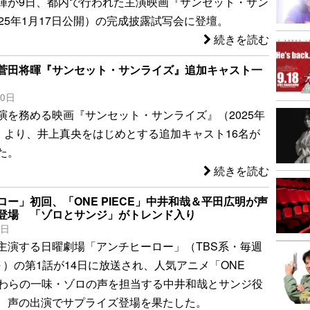
暉が9日、都内で行われた主演映画『サンセット・サン
25年1月17日公開）の完成披露試写会に登壇。
続きを読む
菅田将暉『サンセット・サンライズ』追加キャスト一
10日
演を務める映画『サンセット・サンライズ』（2025年
開）より、井上真央をはじめとする追加キャスト16名が
た。
続きを読む
ー」初回、「ONE PIECE」中井和哉＆平田広明が声
登場 「ゾロとサンジ」がトレンド入り
4日
主演する日曜劇場「アンチヒーロー」（TBS系・毎週
～）の第1話が14日に放送され、人気アニメ「ONE
で麦わらの一味・ゾロの声を担当する中井和哉とサンジ役
、声の出演でサプライズ登場を果たした。