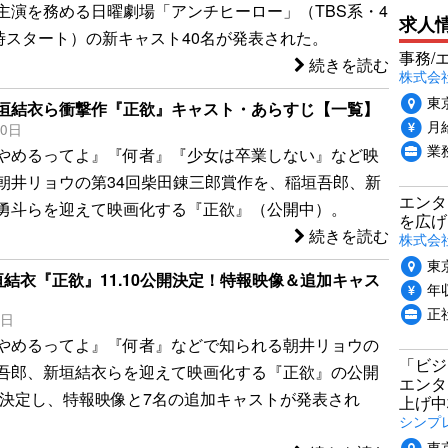
主演を務める日曜劇場「アンチヒーロー」（TBS系・4
求人
9時スタート）の新キャスト40名が発表された。
事務/
続きを読む
株式会
東
垣結衣ら衝撃作『正欲』キャスト・あらすじ【一覧】
月給
10日
業
やめるってよ』『何者』『少女は卒業しない』など映
朝井リョウの第34回柴田錬三郎賞作を、稲垣吾郎、新
エンタ
勇斗らを迎えて映画化する『正欲』（公開中）。
を広げ
続きを読む
株式会
東
垣結衣『正欲』11.10公開決定！特報映像＆追加キャス
年収
正
8日
やめるってよ』『何者』などで知られる朝井リョウの
「ビジ
吾郎、新垣結衣らを迎えて映画化する『正欲』の公開
エンタ
日に決定し、特報映像と7名の追加キャストが発表され
上げ中
シンプ
東