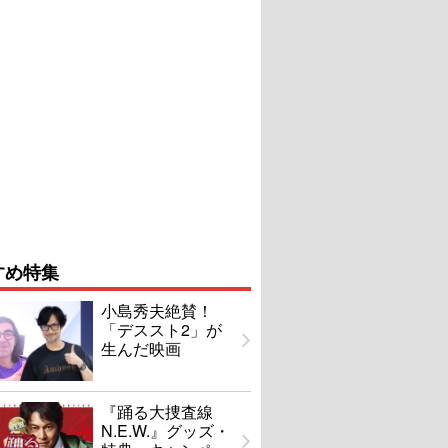
すめ特集
小島秀夫絶賛！
「デススト2」が
生んだ映画
『踊る大捜査線
N.E.W.』グッズ・