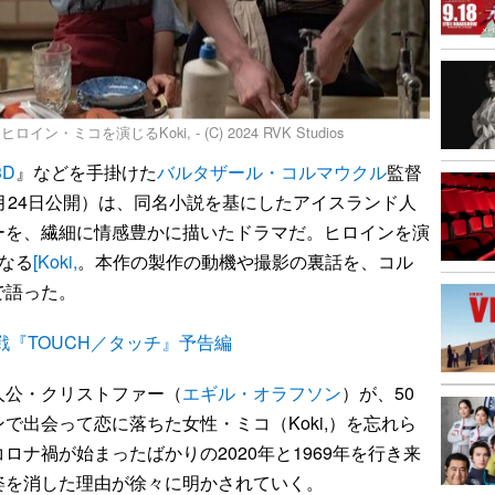
コを演じるKoki, - (C) 2024 RVK Studios
3D
』などを手掛けた
バルタザール・コルマウクル
監督
月24日公開）は、同名小説を基にしたアイスランド人
ーを、繊細に情感豊かに描いたドラマだ。ヒロインを演
なる
[Koki,
。本作の製作の動機や撮影の裏話を、コル
で語った。
挑戦『TOUCH／タッチ』予告編
公・クリストファー（
エギル・オラフソン
）が、50
で出会って恋に落ちた女性・ミコ（Koki,）を忘れら
ナ禍が始まったばかりの2020年と1969年を行き来
姿を消した理由が徐々に明かされていく。