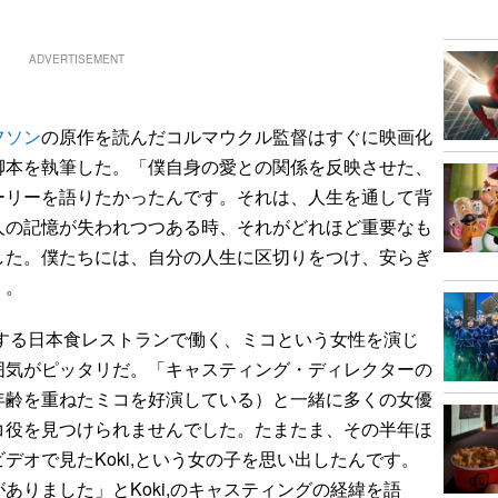
ADVERTISEMENT
フソン
の原作を読んだコルマウクル監督はすぐに映画化
脚本を執筆した。「僕自身の愛との関係を反映させた、
ーリーを語りたかったんです。それは、人生を通して背
人の記憶が失われつつある時、それがどれほど重要なも
した。僕たちには、自分の人生に区切りをつけ、安らぎ
」。
営する日本食レストランで働く、ミコという女性を演じ
囲気がピッタリだ。「キャスティング・ディレクターの
年齢を重ねたミコを好演している）と一緒に多くの女優
コ役を見つけられませんでした。たまたま、その半年ほ
デオで見たKoki,という女の子を思い出したんです。
ありました」とKoki,のキャスティングの経緯を語