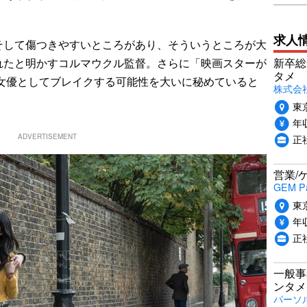
求人
して傷つきやすいところがあり、そういうところが大
れたと明かすコルマウクル監督。さらに「映画スターが
新卒総
タメ
,は女優としてブレイクする可能性を大いに秘めていると
株式会社P
東
年収
正
ADVERTISEMENT
営業/
GEM P
東
年収
正
一般事
ンタメ
パーソ