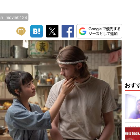
ch_movie0124
おす