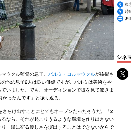
東
時給
派
シネ
マウクル監督の息子、
パルミ・コルマウクル
が抜擢さ
私の他の息子2人は良い俳優ですが、パルミは美術をや
っていました。でも、オーディションで彼を見て驚きま
が良かったんです」と振り返る。
情をさらけ出すことにとてもオープンだったそうだ。「2
ちるなら、それが起こりうるような環境を作り出さない
たり、瞳に宿る優しさを演出することはできないからで