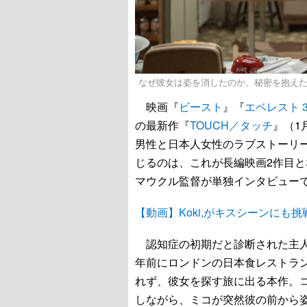
なぜ彼女は姿を消したのか。秘密を抱えたヒロイン・ミ
映画『
ビースト
』『
エベレスト 
の最新作『
TOUCH／タッチ
』（1
男性と日本人女性のラブストーリ
じるのは、これが長編映画2作目と
マウクル監督が単独インタビュー
【動画】Koki,がキスシーンにも
認知症の初期だと診断された主人
年前にロンドンの日本食レストラン
れず、彼女を探す旅に出る本作。コロ
しながら、ミコが突然彼の前から