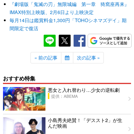
『劇場版「鬼滅の刃」無限城編 第一章 猗窩座再来』
IMAX特別上映版、2月6日より上映決定
毎月14日は鑑賞料金1,300円「TOHOシネマズデイ」期
間限定で復活
« 前の記事
次の記事 »
おすすめ特集
悪女と入れ替わり…少女の逆転劇
提供：ABEMA
小島秀夫絶賛！「デススト2」が生
んだ映画