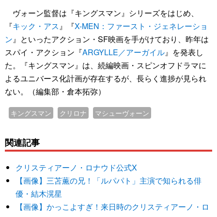
ヴォーン監督は『キングスマン』シリーズをはじめ、
『
キック・アス
』『
X-MEN：ファースト・ジェネレーショ
ン
』といったアクション・SF映画を手がけており、昨年は
スパイ・アクション『
ARGYLLE／アーガイル
』を発表し
た。『キングスマン』は、続編映画・スピンオフドラマに
よるユニバース化計画が存在するが、長らく進捗が見られ
ない。（編集部・倉本拓弥）
キングスマン
クリロナ
マシューヴォーン
関連記事
クリスティアーノ・ロナウド公式X
【画像】三苫薫の兄！「ルパパト」主演で知られる俳
優・結木滉星
【画像】かっこよすぎ！来日時のクリスティアーノ・ロ