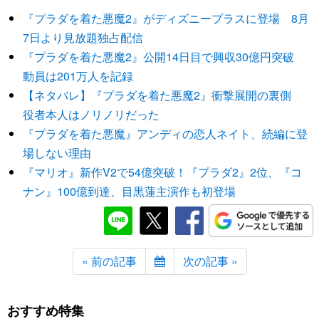
『プラダを着た悪魔2』がディズニープラスに登場 8月
7日より見放題独占配信
『プラダを着た悪魔2』公開14日目で興収30億円突破
動員は201万人を記録
【ネタバレ】『プラダを着た悪魔2』衝撃展開の裏側
役者本人はノリノリだった
『プラダを着た悪魔』アンディの恋人ネイト、続編に登
場しない理由
『マリオ』新作V2で54億突破！『プラダ2』2位、『コ
ナン』100億到達、目黒蓮主演作も初登場
« 前の記事
次の記事 »
おすすめ特集