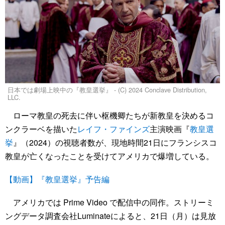
日本では劇場上映中の『教皇選挙』 - (C) 2024 Conclave Distribution,
LLC.
ローマ教皇の死去に伴い枢機卿たちが新教皇を決めるコ
ンクラーベを描いた
レイフ・ファインズ
主演映画『
教皇選
挙
』（2024）の視聴者数が、現地時間21日にフランシスコ
教皇が亡くなったことを受けてアメリカで爆増している。
【動画】『教皇選挙』予告編
アメリカでは Prime Video で配信中の同作。ストリーミ
ングデータ調査会社Luminateによると、21日（月）は見放