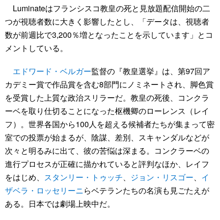
Luminateはフランシスコ教皇の死と見放題配信開始の二
つが視聴者数に大きく影響したとし、「データは、視聴者
数が前週比で3,200％増となったことを示しています」とコ
メントしている。
エドワード・ベルガー
監督の『教皇選挙』は、第97回ア
カデミー賞で作品賞を含む8部門にノミネートされ、脚色賞
を受賞した上質な政治スリラーだ。教皇の死後、コンクラ
ーベを取り仕切ることになった枢機卿のローレンス（レイ
フ）。世界各国から100人を超える候補者たちが集まって密
室での投票が始まるが、陰謀、差別、スキャンダルなどが
次々と明るみに出て、彼の苦悩は深まる。コンクラーベの
進行プロセスが正確に描かれていると評判なほか、レイフ
をはじめ、
スタンリー・トゥッチ
、
ジョン・リスゴー
、
イ
ザベラ・ロッセリーニ
らベテランたちの名演も見ごたえが
ある。日本では劇場上映中だ。