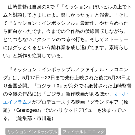
山崎監督は自身のXで「『ミッション』ぽいビルの上でト
ムと対談してきましたよ。楽しかったぁ」と報告。「そし
て『ミッション：インポッシブル』最新作、やたらめった
ら面白かったです。今までの全作品の伏線回収しながら、
とてつもないアクションのつるべ打ち。そしてストーリー
にはグッとくるという離れ業を成し遂げてます。素晴らし
い」と新作を絶賛している。
『ミッション：インポッシブル／ファイナル・レコニン
グ』は、5月17日～22日まで先行上映された後に5月23日よ
り全国公開。『ゴジラ-1.0』が海外でも絶賛された山崎監督
の今後の作品には『ゴジラ』新作映画があるほか、
J・J・
エイブラムス
がプロデュースする映画『グランドギア（原
題） / Grandgear』でのハリウッドデビューも決まってい
る。（編集部・市川遥）
ミッションインポッシブル
ファイナルレコニング