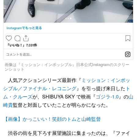
画像は『ミッション：インポッシブル』日本公式Instagramのスクリー
ンショット
人気アクションシリーズ最新作『
ミッション：インポッ
シブル／ファイナル・レコニング
』を引っ提げ来日した
ト
ム・クルーズ
が、SHIBUYA SKY で映画『
ゴジラ-1.0
』の
山
崎貴
監督と対面していたことが明らかになった。
【画像】かっこいい！笑顔のトムと山崎監督
渋谷の街を見下ろす展望施設に集まったのは、『ファイ