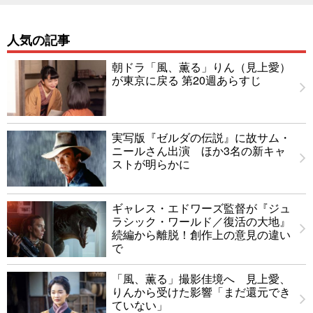
人気の記事
朝ドラ「風、薫る」りん（見上愛）
が東京に戻る 第20週あらすじ
実写版『ゼルダの伝説』に故サム・
ニールさん出演 ほか3名の新キャ
ストが明らかに
ギャレス・エドワーズ監督が『ジュ
ラシック・ワールド／復活の大地』
続編から離脱！創作上の意見の違い
で
「風、薫る」撮影佳境へ 見上愛、
りんから受けた影響「まだ還元でき
ていない」