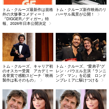
トム・クルーズ最新作は規格
トム・クルーズ新作映画のリ
外の大惨事コメディー！
ハーサル風景が公開！
『DIGGER／ディガー』特
報、2026年日本公開決定
トム・クルーズ、キャリア初
トム・クルーズ、“愛弟子”グ
のオスカー受賞 アカデミー
レン・パウエル主演『ランニ
名誉賞で感動スピーチ「映画
ング・マン』を応援 ロンド
製作は私そのもの」
ンプレミアに駆けつける