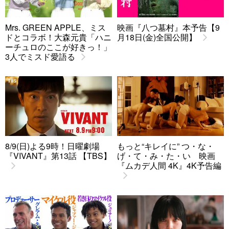
Mrs. GREEN APPLE、ミス
映画『八つ墓村』本予告【9
ドとコラボ！大森元貴「ハニ
月18日(金)全国公開】
ーチュロのここが好きっ！」
3人でミスド愛語る
8/9(日)よる9時！日曜劇場
もっと“キレイに” つ・な・
『VIVANT』第13話 【TBS】
げ・て・み・た・い 映画
『ムカデ人間 4K』4K予告編