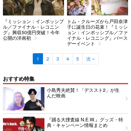
『ミッション：インポッシブ
トム・クルーズから戸田奈津
ル／ファイナル・レコニン
子に誕生日の花束！『ミッシ
グ』興収50億円突破！今年
ョン：インポッシブル／ファ
公開の洋画初
イナル・レコニング』バース
デーイベント
1
2
3
4
5
次 »
おすすめ特集
小島秀夫絶賛！「デススト2」が生
んだ映画
『踊る大捜査線 N.E.W.』グッズ・特
典・キャンペーン情報まとめ