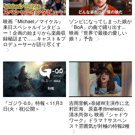
映画『Michael／マイケル』
ゾンビになってしまった娘が
来日スペシャルインタビュ
「BoA」の曲で踊り出す...
ー！企画の始まりから楽曲収
映画『世界で最後の愛しい
録秘話まで……キャスト＆プ
娘！』予告
ロデューサーが語り尽くす
『ゴジラ-0.0』特報＜11月3
吉岡里帆×奈緒W主演作に北
日(火・祝)公開＞
村匠海、原嘉孝(timelesz)、
清水尚弥ら 映画『シャドウ
ワーク』ドラマ？サスペン
ス？雰囲気が対極の特報2種