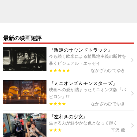
最新の映画短評
『叛逆のサウンドトラック』
今も続く欧米による植民地主義の断片を
暴くビジュアル・エッセイ
★★★★★
なかざわひでゆき
『ミニオンズ＆モンスターズ』
映画への愛が詰まったミニオンズ版『バ
ビロン』!?
★★★★
なかざわひでゆき
『左利きの少女』
生きる力が鮮やかな色となって輝く
★★★
平沢 薫