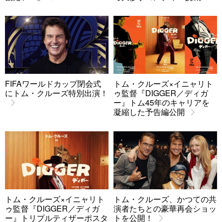
FIFAワールドカップ閉会式
トム・クルーズ×イニャリト
にトム・クルーズ特別出演！
ゥ監督『DIGGER／ディガ
ー』トム45年のキャリアを
凝縮した予告編公開
トム・クルーズ×イニャリト
トム・クルーズ、かつての共
ゥ監督『DIGGER／ディガ
演者たちとの豪華再会ショッ
ー』トリプルティザーポスタ
トを公開！