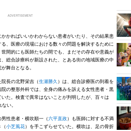
ADVERTISEMENT
かかればいいかわからない患者がいたり、その結果患
する、医療の現場における数々の問題を解決するために
、世間的にも医師たちの間でも、まだその存在や意義が
は、総合診療科が新設された、とある街の地域医療の中
院が舞台となる。
院長の北野栄吉（
生瀬勝久
）は、総合診療医の到着を
病院の整形外科では、全身の痛みを訴える女性患者・黒
ていた。検査で異常はないことが判明したが、百々は
れない。
男性患者・横吹順一（
六平直政
）も医師に対する不満
き（
小芝風花
）を手こずらせていた。横吹は、足の骨折