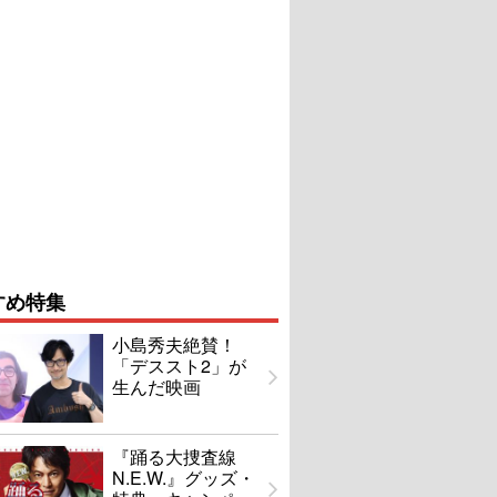
すめ特集
小島秀夫絶賛！
「デススト2」が
生んだ映画
『踊る大捜査線
N.E.W.』グッズ・