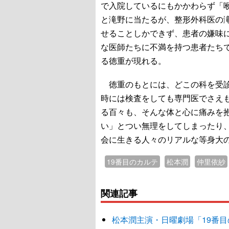
で入院しているにもかかわらず「
と滝野に当たるが、整形外科医の
せることしかできず、患者の嫌味
な医師たちに不満を持つ患者たち
る徳重が現れる。
徳重のもとには、どこの科を受診
時には検査をしても専門医でさえ
る百々も、そんな体と心に痛みを
い」とつい無理をしてしまったり
会に生きる人々のリアルな等身大
19番目のカルテ
松本潤
仲里依紗
関連記事
松本潤主演・日曜劇場「19番