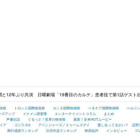
潤と12年ぶり共演 日曜劇場「19番目のカルテ」患者役で第1話ゲスト
画祭
トロント国際映画祭
カンヌ国際映画祭
ベネチア国際映画祭
ベルリ
ーズアップ
イケメン調査隊
エンターテイメントコラム
まとめ
声優伝説
ぐるっと！世界の映画祭
最新！全米HOTムービー
イア
ゴジラ-0.0
アベンジャーズ／ドゥームズデイ
愛し合ってるかい？ 忌野清.
興行成績ランキング
注目作品ランキング
映画短評
インタビュー
プ