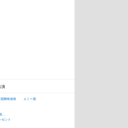
出演
ン国際映画祭
エミー賞
..
レゼント