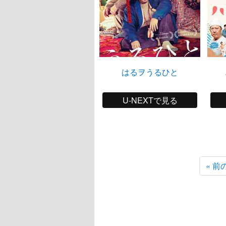
はるヲうるひと
U-NEXTで見る
« 前