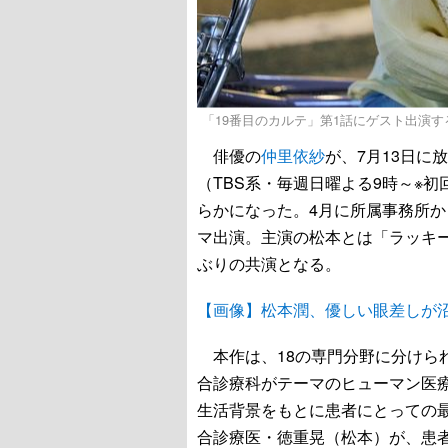
「19番目のカルテ」第1話にゲスト出演する仲
俳優の
仲里依紗
が、7月13日に
（TBS系・毎週日曜よる9時～※
らかになった。4月に所属事務所
マ出演。主演の松本とは「ラッキー
ぶりの共演となる。
【画像】松本潤、優しい眼差しが沼
本作は、18の専門分野に分けら
合診療科がテーマのヒューマン医
生活背景をもとに患者にとっての
合診療医・徳重晃（松本）が、患