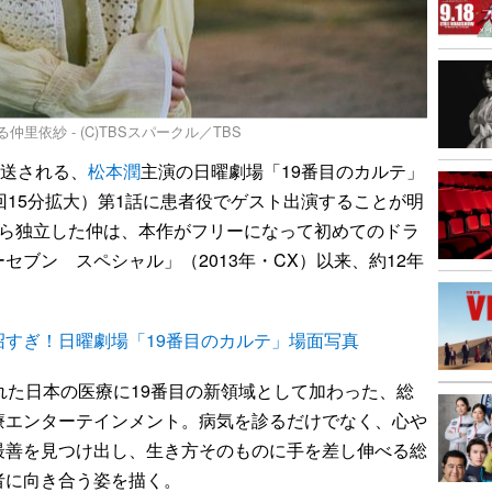
里依紗 - (C)TBSスパークル／TBS
放送される、
松本潤
主演の日曜劇場「19番目のカルテ」
初回15分拡大）第1話に患者役でゲスト出演することが明
から独立した仲は、本作がフリーになって初めてのドラ
セブン スペシャル」（2013年・CX）以来、約12年
すぎ！日曜劇場「19番目のカルテ」場面写真
れた日本の医療に19番目の新領域として加わった、総
療エンターテインメント。病気を診るだけでなく、心や
最善を見つけ出し、生き方そのものに手を差し伸べる総
者に向き合う姿を描く。