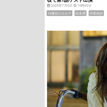
2025年7月6日
10時00分
19番目のカルテ
松本潤
仲里依紗