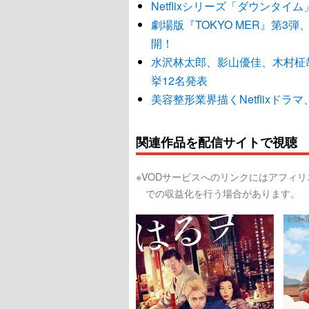
Netflixシリーズ「ダウンタ
劇場版『TOKYO MER』第3
開！
水沢林太郎、影山優佳、木村柾
挙12名発表
美容整形業界描くNetflixド
関連作品を配信サイトで視聴
※VODサービスへのリンクにはアフィ
での収益化を行う場合があります。