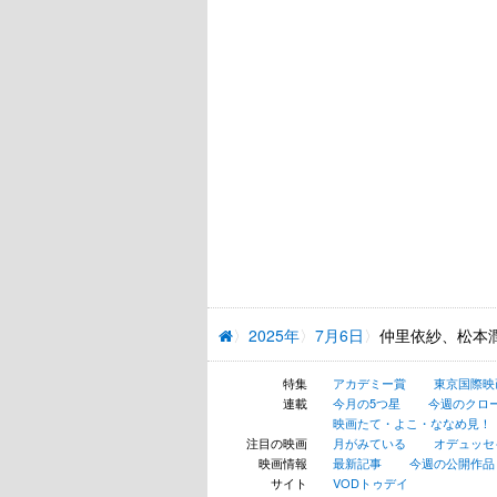
2025年
7月6日
仲里依紗、松本
特集
アカデミー賞
東京国際映
連載
今月の5つ星
今週のクロ
映画たて・よこ・ななめ見！
注目の映画
月がみている
オデュッセ
映画情報
最新記事
今週の公開作品
サイト
VODトゥデイ