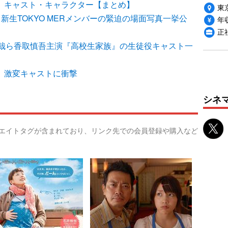
イム」キャスト・キャラクター【まとめ】
東
弾、新生TOKYO MERメンバーの緊迫の場面写真一挙公
年収
正
哉ら香取慎吾主演『高校生家族』の生徒役キャスト一
ラマ、激変キャストに衝撃
シネ
リエイトタグが含まれており、リンク先での会員登録や購入など