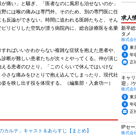
喉が痛い」と騒ぎ、「医者なのに風邪も治せないのか」
滝野には喉の痛みは専門外。そのため、別の専門医に任
求人
にも反論ができない。時間に追われる医師たちと、そん
でピリピリした空気が漂う病院内に、総合診療医を名乗
新卒総
タメ
株式会社P
東
すればいいかわからない複雑な症状を抱えた患者や、
年収
も診断が難しい患者たちが次々とやってくる。仲が演じ
正
抱える患者のひとり。「このくらいで休んではいけな
、小さな痛みをひとりで抱え込んでしまったり。現代社
キャリ
の姿を映し出す役を体現する。（編集部・入倉功一）
迎」/
株式会
東
年収
正
IPセ
目のカルテ」キャスト＆あらすじ【まとめ】
株式会