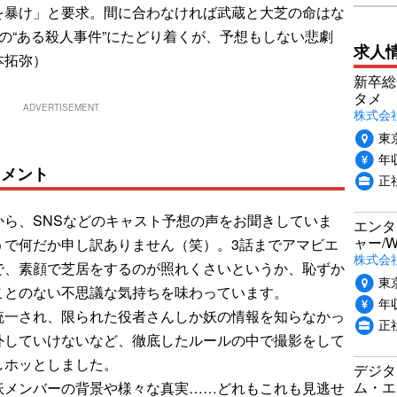
を暴け」と要求。間に合わなければ武蔵と大芝の命はな
の“ある殺人事件”にたどり着くが、予想もしない悲劇
求人
本拓弥）
新卒総
タメ
ADVERTISEMENT
株式会社P
東
年収
コメント
正
ら、SNSなどのキャスト予想の声をお聞きしていま
エンタ
ャー/
うで何だか申し訳ありません（笑）。3話までアマビエ
株式会社i
で、素顔で芝居をするのが照れくさいというか、恥ずか
東
ことのない不思議な気持ちを味わっています。
年収
統一され、限られた役者さんしか妖の情報を知らなかっ
正
外していけないなど、徹底したルールの中で撮影をして
しホッとしました。
デジタ
ム・エ
妖メンバーの背景や様々な真実……どれもこれも見逃せ