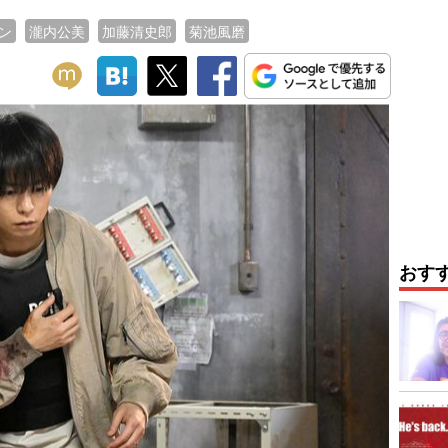
ン
瀧内公美
加藤清史郎
菊池風磨
おす