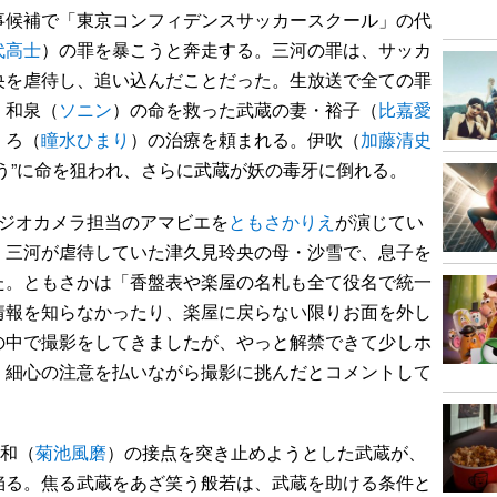
候補で「東京コンフィデンスサッカースクール」の代
代高士
）の罪を暴こうと奔走する。三河の罪は、サッカ
央を虐待し、追い込んだことだった。生放送で全ての罪
、和泉（
ソニン
）の命を救った武蔵の妻・裕子（
比嘉愛
くろ（
瞳水ひまり
）の治療を頼まれる。伊吹（
加藤清史
う”に命を狙われ、さらに武蔵が妖の毒牙に倒れる。
ジオカメラ担当のアマビエを
ともさかりえ
が演じてい
、三河が虐待していた津久見玲央の母・沙雪で、息子を
た。ともさかは「香盤表や楽屋の名札も全て役名で統一
情報を知らなかったり、楽屋に戻らない限りお面を外し
の中で撮影をしてきましたが、やっと解禁できて少しホ
、細心の注意を払いながら撮影に挑んだとコメントして
大和（
菊池風磨
）の接点を突き止めようとした武蔵が、
陥る。焦る武蔵をあざ笑う般若は、武蔵を助ける条件と