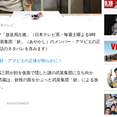
日本テレビ
マ「放送局占拠」（日本テレビ系・毎週土曜よる9時
武装集団「妖」（あやかし）のメンバー・アマビエの正
3話のネタバレを含みます）
人目・アマビエの正体が明らかに！
三郎が顔を仮面で隠した謎の武装集団に立ち向か
の武蔵は、妖怪の面をかぶった武装集団「妖」による放
う。
ADVERTISEMENT