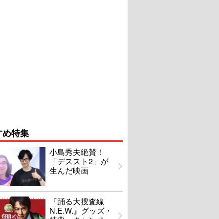
すめ特集
小島秀夫絶賛！
「デススト2」が
生んだ映画
『踊る大捜査線
N.E.W.』グッズ・