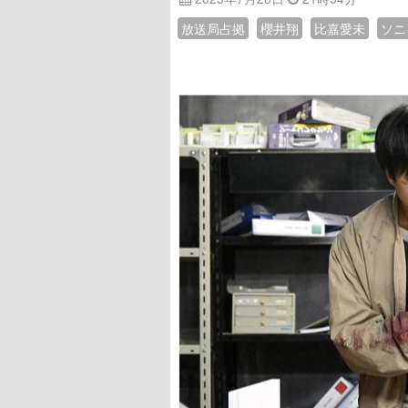
放送局占拠
櫻井翔
比嘉愛未
ソニ