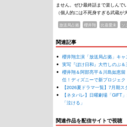
ません。ぜひ最終話まで楽しんで
（個人的には不死身すぎる武蔵が
放送局占拠
櫻井翔
比嘉愛未
ソ
関連記事
櫻井翔主演「放送局占拠」キャ
実写『ぼけ日和』大竹しのぶ＆
櫻井翔＆阿部亮平＆川島如恵留
任！ディズニーで新プロジェク
【2026夏ドラマ一覧】7月期
【ネタバレ】日曜劇場「GIF
「泣ける」
関連作品を配信サイトで視聴