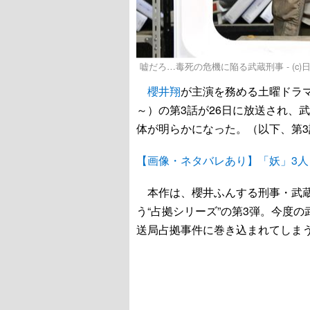
嘘だろ…毒死の危機に陥る武蔵刑事 - (c)
櫻井翔
が主演を務める土曜ドラ
～）の第3話が26日に放送され、
体が明らかになった。（以下、第
【画像・ネタバレあり】「妖」3
本作は、櫻井ふんする刑事・武蔵
う“占拠シリーズ”の第3弾。今度
送局占拠事件に巻き込まれてしま