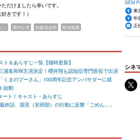
GEM P
いただけましたら幸いです。
東
大好きです！）
年収
正
ニン
瀧内公美
加藤清史郎
菊池風磨
スト＆あらすじ一覧【随時更新】
シネ
三浦友和W主演決定！櫻井翔も認知症専門医役で出演
「くまのプーさん」100周年記念アンバサダーに就
ト始動
スタート！キャスト・あらすじ
T」最終話、国見（安田顕）の行動に反響「ごめん…」