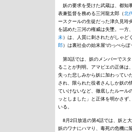
妖の要求を受けた武蔵は、都知事
表兼監督を務める三河龍太郎（
北
ースクールの生徒だった津久見玲
を認めた三河の権威は失墜。一方
未
）は、人質に刺されたがしゃど
郎
）は裏社会の始末屋“のっぺらぼ
第3話では、妖のメンバーでスタ
ることが判明。アマビエの正体は
失った悲しみから妖に加わってい
され、限られた役者さんしか妖の
ていけないなど、徹底したルール
ッとしました」と正体を明かさず
いる。
8月2日放送の第4話では、妖と
妖のワナにハマり、毒死の危機に