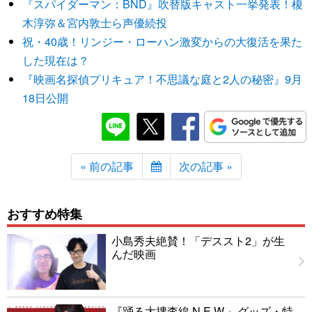
『スパイダーマン：BND』吹替版キャスト一挙発表！榎
木淳弥＆宮内敦士ら声優続投
祝・40歳！リンジー・ローハン激変からの大復活を果た
した現在は？
『映画名探偵プリキュア！不思議な庭と2人の秘密』9月
18日公開
« 前の記事
次の記事 »
おすすめ特集
小島秀夫絶賛！「デススト2」が生
んだ映画
『踊る大捜査線 N.E.W.』グッズ・特