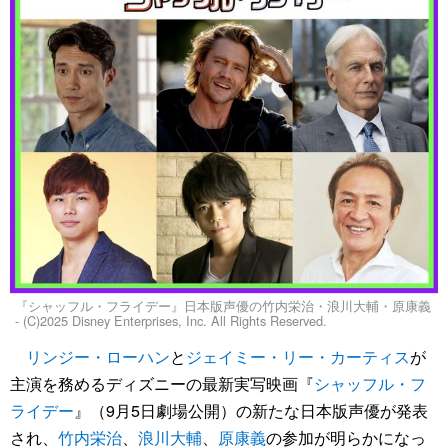
『シャッフル・フライデー』日本版声優の竹内栄治・浪川大輔・原康義
- (C)2025 Disney Enterprises, Inc. All Rights Reserved.
リンジー・ローハン
と
ジェイミー・リー・カーティス
が
主演を務めるディズニーの最新実写映画『
シャッフル・フ
ライデー
』（9月5日劇場公開）の新たな日本版声優が発表
され、
竹内栄治
、
浪川大輔
、
原康義
の参加が明らかになっ