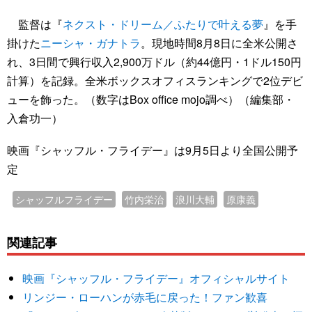
監督は『
ネクスト・ドリーム／ふたりで叶える夢
』を手
掛けた
ニーシャ・ガナトラ
。現地時間8月8日に全米公開さ
れ、3日間で興行収入2,900万ドル（約44億円・1ドル150円
計算）を記録。全米ボックスオフィスランキングで2位デビ
ューを飾った。（数字はBox office mojo調べ）（編集部・
入倉功一）
映画『シャッフル・フライデー』は9月5日より全国公開予
定
シャッフルフライデー
竹内栄治
浪川大輔
原康義
関連記事
映画『シャッフル・フライデー』オフィシャルサイト
リンジー・ローハンが赤毛に戻った！ファン歓喜