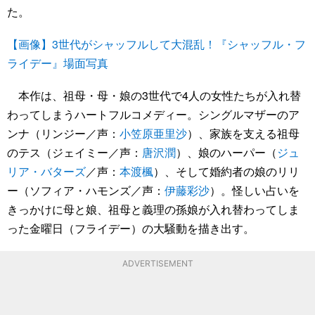
た。
【画像】3世代がシャッフルして大混乱！『シャッフル・フ
ライデー』場面写真
本作は、祖母・母・娘の3世代で4人の女性たちが入れ替
わってしまうハートフルコメディー。シングルマザーのア
ンナ（リンジー／声：
小笠原亜里沙
）、家族を支える祖母
のテス（ジェイミー／声：
唐沢潤
）、娘のハーパー（
ジュ
リア・バターズ
／声：
本渡楓
）、そして婚約者の娘のリリ
ー（ソフィア・ハモンズ／声：
伊藤彩沙
）。怪しい占いを
きっかけに母と娘、祖母と義理の孫娘が入れ替わってしま
った金曜日（フライデー）の大騒動を描き出す。
ADVERTISEMENT