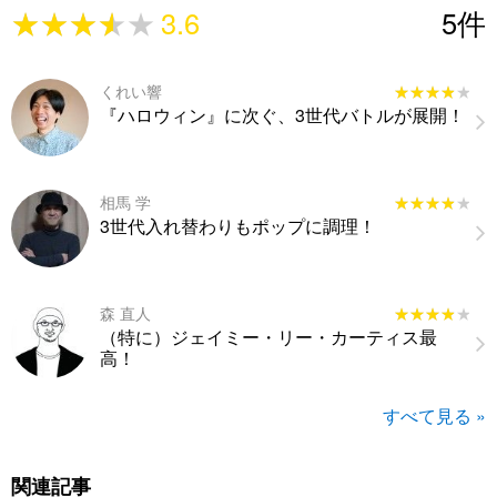
★★★★★
★★★★★
3.6
5
件
くれい響
★★★★★
★★★★★
『ハロウィン』に次ぐ、3世代バトルが展開！
相馬 学
★★★★★
★★★★★
3世代入れ替わりもポップに調理！
森 直人
★★★★★
★★★★★
（特に）ジェイミー・リー・カーティス最
高！
すべて見る »
関連記事