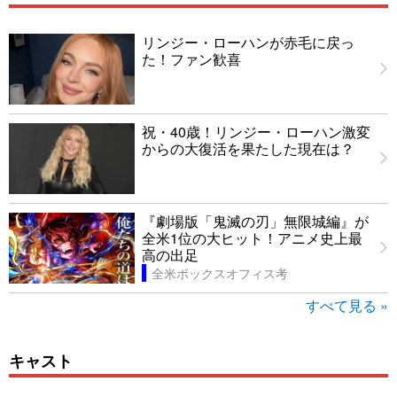
リンジー・ローハンが赤毛に戻っ
た！ファン歓喜
祝・40歳！リンジー・ローハン激変
からの大復活を果たした現在は？
『劇場版「鬼滅の刃」無限城編』が
全米1位の大ヒット！アニメ史上最
高の出足
全米ボックスオフィス考
すべて見る »
キャスト