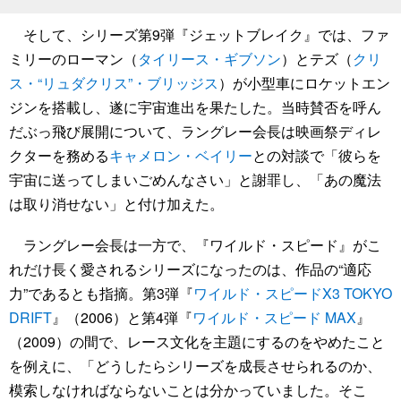
そして、シリーズ第9弾『ジェットブレイク』では、ファ
ミリーのローマン（
タイリース・ギブソン
）とテズ（
クリ
ス・“リュダクリス”・ブリッジス
）が小型車にロケットエン
ジンを搭載し、遂に宇宙進出を果たした。当時賛否を呼ん
だぶっ飛び展開について、ラングレー会長は映画祭ディレ
クターを務める
キャメロン・ベイリー
との対談で「彼らを
宇宙に送ってしまいごめんなさい」と謝罪し、「あの魔法
は取り消せない」と付け加えた。
ラングレー会長は一方で、『ワイルド・スピード』がこ
れだけ長く愛されるシリーズになったのは、作品の“適応
力”であるとも指摘。第3弾『
ワイルド・スピードX3 TOKYO
DRIFT
』（2006）と第4弾『
ワイルド・スピード MAX
』
（2009）の間で、レース文化を主題にするのをやめたこと
を例えに、「どうしたらシリーズを成長させられるのか、
模索しなければならないことは分かっていました。そこ