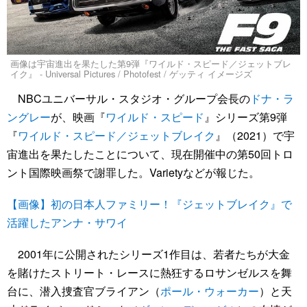
画像は宇宙進出を果たした第9弾『ワイルド・スピード／ジェットブレ
イク』 - Universal Pictures / Photofest / ゲッティ イメージズ
NBCユニバーサル・スタジオ・グループ会長の
ドナ・ラ
ングレー
が、映画『
ワイルド・スピード
』シリーズ第9弾
『
ワイルド・スピード／ジェットブレイク
』（2021）で宇
宙進出を果たしたことについて、現在開催中の第50回トロ
ント国際映画祭で謝罪した。Varietyなどが報じた。
【画像】初の日本人ファミリー！『ジェットブレイク』で
活躍したアンナ・サワイ
2001年に公開されたシリーズ1作目は、若者たちが大金
を賭けたストリート・レースに熱狂するロサンゼルスを舞
台に、潜入捜査官ブライアン（
ポール・ウォーカー
）と天