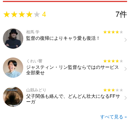
★★★★★
★★★★★
4
7
件
相馬 学
★★★★★
★★★★★
監督の復帰によりキャラ愛も復活！
くれい響
★★★★★
★★★★★
ジャスティン・リン監督ならではのサービス
全部乗せ
山縣みどり
★★★★★
★★★★★
父子関係も絡んで、どんどん壮大になるFFサ
ーガ
すべて見る »