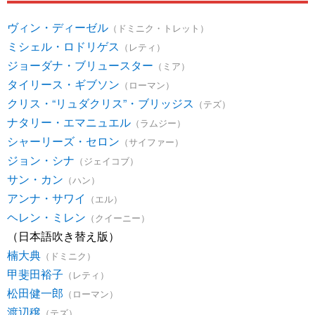
ヴィン・ディーゼル
（ドミニク・トレット）
ミシェル・ロドリゲス
（レティ）
ジョーダナ・ブリュースター
（ミア）
タイリース・ギブソン
（ローマン）
クリス・“リュダクリス”・ブリッジス
（テズ）
ナタリー・エマニュエル
（ラムジー）
シャーリーズ・セロン
（サイファー）
ジョン・シナ
（ジェイコブ）
サン・カン
（ハン）
アンナ・サワイ
（エル）
ヘレン・ミレン
（クイーニー）
（日本語吹き替え版）
楠大典
（ドミニク）
甲斐田裕子
（レティ）
松田健一郎
（ローマン）
渡辺穣
（テズ）