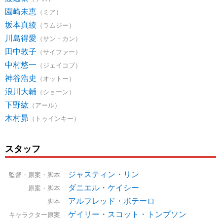
園崎未恵
（ミア）
坂本真綾
（ラムジー）
川島得愛
（サン・カン）
田中敦子
（サイファー）
中村悠一
（ジェイコブ）
神谷浩史
（オットー）
浪川大輔
（ショーン）
下野紘
（アール）
木村昴
（トゥインキー）
スタッフ
ジャスティン・リン
監督・原案・脚本
ダニエル・ケイシー
原案・脚本
アルフレッド・ボテーロ
脚本
ゲイリー・スコット・トンプソン
キャラクター原案