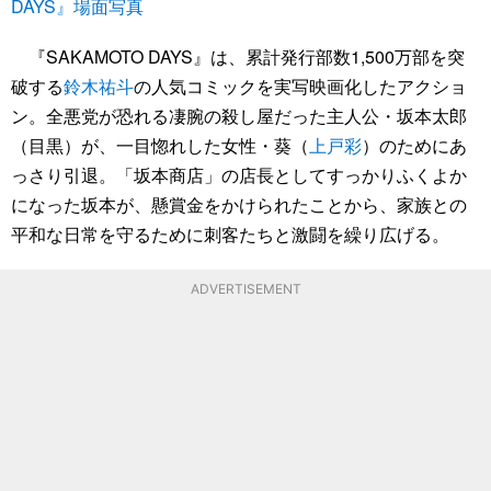
DAYS』場面写真
『SAKAMOTO DAYS』は、累計発行部数1,500万部を突
破する
鈴木祐斗
の人気コミックを実写映画化したアクショ
ン。全悪党が恐れる凄腕の殺し屋だった主人公・坂本太郎
（目黒）が、一目惚れした女性・葵（
上戸彩
）のためにあ
っさり引退。「坂本商店」の店長としてすっかりふくよか
になった坂本が、懸賞金をかけられたことから、家族との
平和な日常を守るために刺客たちと激闘を繰り広げる。
ADVERTISEMENT