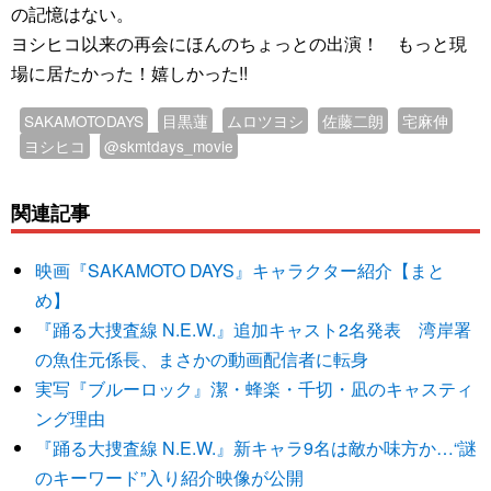
の記憶はない。
ヨシヒコ以来の再会にほんのちょっとの出演！ もっと現
場に居たかった！嬉しかった!!
SAKAMOTODAYS
目黒蓮
ムロツヨシ
佐藤二朗
宅麻伸
ヨシヒコ
@skmtdays_movie
関連記事
映画『SAKAMOTO DAYS』キャラクター紹介【まと
め】
『踊る大捜査線 N.E.W.』追加キャスト2名発表 湾岸署
の魚住元係長、まさかの動画配信者に転身
実写『ブルーロック』潔・蜂楽・千切・凪のキャスティ
ング理由
『踊る大捜査線 N.E.W.』新キャラ9名は敵か味方か…“謎
のキーワード”入り紹介映像が公開