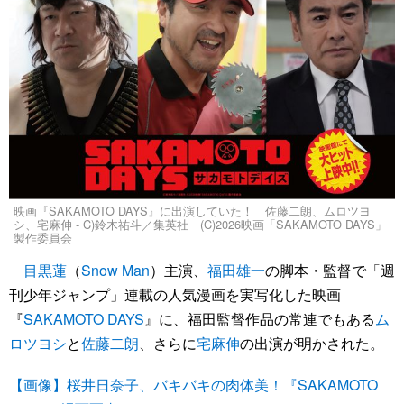
映画『SAKAMOTO DAYS』に出演していた！ 佐藤二朗、ムロツヨ
シ、宅麻伸 - C)鈴木祐斗／集英社 (C)2026映画「SAKAMOTO DAYS」
製作委員会
目黒蓮
（
Snow Man
）主演、
福田雄一
の脚本・監督で「週
刊少年ジャンプ」連載の人気漫画を実写化した映画
『
SAKAMOTO DAYS
』に、福田監督作品の常連でもある
ム
ロツヨシ
と
佐藤二朗
、さらに
宅麻伸
の出演が明かされた。
【画像】桜井日奈子、バキバキの肉体美！『SAKAMOTO