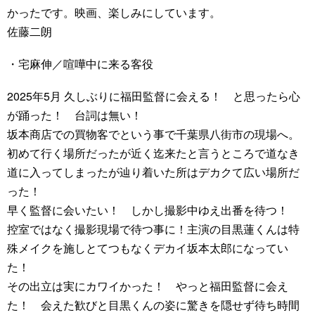
かったです。映画、楽しみにしています。
佐藤二朗
・宅麻伸／喧嘩中に来る客役
2025年5月 久しぶりに福田監督に会える！ と思ったら心
が踊った！ 台詞は無い！
坂本商店での買物客でという事で千葉県八街市の現場へ。
初めて行く場所だったが近く迄来たと言うところで道なき
道に入ってしまったが辿り着いた所はデカクて広い場所だ
った！
早く監督に会いたい！ しかし撮影中ゆえ出番を待つ！
控室ではなく撮影現場で待つ事に！主演の目黒蓮くんは特
殊メイクを施しとてつもなくデカイ坂本太郎になってい
た！
その出立は実にカワイかった！ やっと福田監督に会え
た！ 会えた歓びと目黒くんの姿に驚きを隠せず待ち時間