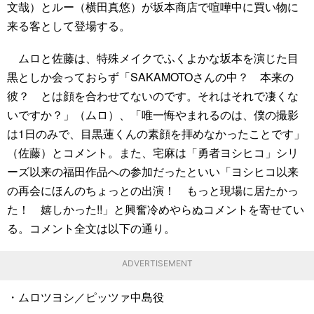
文哉）とルー（横田真悠）が坂本商店で喧嘩中に買い物に
来る客として登場する。
ムロと佐藤は、特殊メイクでふくよかな坂本を演じた目
黒としか会っておらず「SAKAMOTOさんの中？ 本来の
彼？ とは顔を合わせてないのです。それはそれで凄くな
いですか？」（ムロ）、「唯一悔やまれるのは、僕の撮影
は1日のみで、目黒蓮くんの素顔を拝めなかったことです」
（佐藤）とコメント。また、宅麻は「勇者ヨシヒコ」シリ
ーズ以来の福田作品への参加だったといい「ヨシヒコ以来
の再会にほんのちょっとの出演！ もっと現場に居たかっ
た！ 嬉しかった!!」と興奮冷めやらぬコメントを寄せてい
る。コメント全文は以下の通り。
ADVERTISEMENT
・ムロツヨシ／ピッツァ中島役