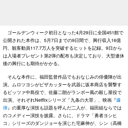
ゴールデンウィーク初日となった4月29日に全国451館で
公開された本作は、5月7日までの9日間で、興行収入16億
円、観客動員117.7万人を突破するヒットを記録。9日から
は入場者プレゼント第2弾の配布も決定しており、大型連休
後の興行にも期待がかかる。
そんな本作に、福田監督作品でもおなじみの俳優陣が出
演。ムロツヨシがピザカッターを武器に坂本商店を襲撃す
るピッツァ中島役で、佐藤二朗がランボー風の殺し屋役で
出演。それぞれNetflixシリーズ「九条の大罪」、映画『
爆
弾
』の重厚な演技も話題を呼んだ二人が、福田組ならでは
のコメディー演技を披露。さらに、ドラマ「勇者ヨシヒ
コ」シリーズのダンジョーを演じた宅麻伸が、シン（高橋