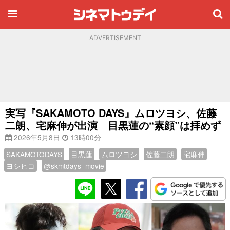
ADVERTISEMENT
実写『SAKAMOTO DAYS』ムロツヨシ、佐藤
二朗、宅麻伸が出演 目黒蓮の“素顔”は拝めず
2026年5月8日
13時00分
SAKAMOTODAYS
目黒蓮
ムロツヨシ
佐藤二朗
宅麻伸
ヨシヒコ
@skmtdays_movie