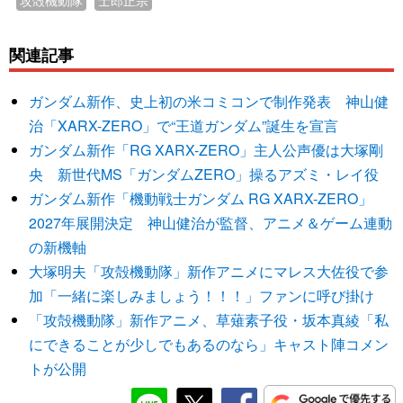
関連記事
ガンダム新作、史上初の米コミコンで制作発表 神山健
治「XARX-ZERO」で“王道ガンダム”誕生を宣言
ガンダム新作「RG XARX-ZERO」主人公声優は大塚剛
央 新世代MS「ガンダムZERO」操るアズミ・レイ役
ガンダム新作「機動戦士ガンダム RG XARX-ZERO」
2027年展開決定 神山健治が監督、アニメ＆ゲーム連動
の新機軸
大塚明夫「攻殻機動隊」新作アニメにマレス大佐役で参
加「一緒に楽しみましょう！！！」ファンに呼び掛け
「攻殻機動隊」新作アニメ、草薙素子役・坂本真綾「私
にできることが少しでもあるのなら」キャスト陣コメン
トが公開