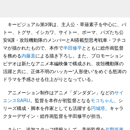
キービジュアル第3弾は、主人公・草薙素子を中心に、バ
トー、トグサ、イシカワ、サイトー、ボーマ、パズたち公
安9課・攻殻機動隊のメンバーとAI搭載型思考戦車・フチコ
マが描かれたもので、本作で
半田修平
とともに総作画監督
を務める
内藤直
による描き下ろし。また、プロモーション
ビデオは新たなアニメ本編映像で構成され、攻殻機動隊の
活躍と共に、正体不明のハッカー“人形使い”をめぐる怒涛の
ドラマを予感させる仕上がりとなっている。
アニメーション制作はアニメ「ダンダダン」などの
サイ
エンスSARU
。監督を本作が初監督となる
モコちゃん
、シ
リーズ構成・脚本を作家としても活躍する
円城塔
、キャラ
クターデザイン・総作画監督を半田修平が担当。
さらに、追加スタッフ情報として、美術監督を
片野坂恵