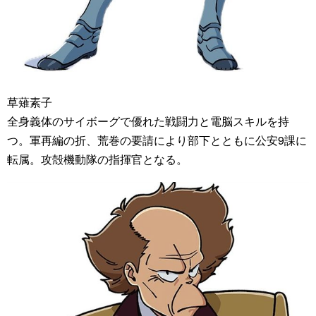
草薙素子
全身義体のサイボーグで優れた戦闘力と電脳スキルを持
つ。軍再編の折、荒巻の要請により部下とともに公安9課に
転属。攻殻機動隊の指揮官となる。