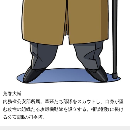
荒巻大輔
内務省公安部所属。草薙たち部隊をスカウトし、自身が望
む攻性の組織たる攻殻機動隊を設立する。権謀術数に長け
る公安9課の司令塔。