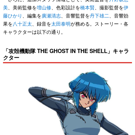
美
、美術監修を
増山修
、色彩設計を
橋本賢
、撮影監督を
伊
藤ひかり
、編集を
廣瀬清志
、音響監督を
丹下雄二
、音響効
果を
八十正太
、録音を
太田泰明
が務める。ストーリー・各
キャラクターは以下の通り。
「攻殻機動隊 THE GHOST IN THE SHELL」キャラ
クター