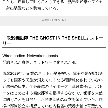
ことも、自律して動くこともできる。熱光学迷彩やワイヤ
ー射出装置などを装備している。
ADVERTISEMENT
「攻殻機動隊 THE GHOST IN THE SHELL」ストー
リー
Wired bodies. Networked ghosts.
配線された身体。ネットワーク化された魂。
西暦2029年。企業のネットが星を被い、電子や光が駆け巡
っても国家や民族が消えてなくなる程情報化されていない
近未来の日本。全身義体のサイボーグ・草薙素子は、バト
ーをはじめとする精鋭部隊を指揮するなかで、犯罪を未然
に防ぐことを目的とした特殊部隊の設立を望んでいた。同
様の部隊設立を構想していた内務省の荒巻大輔は草薙たち