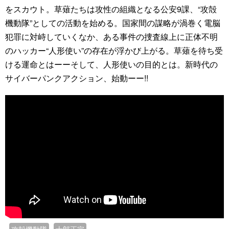
をスカウト。草薙たちは攻性の組織となる公安9課、“攻殻
機動隊”としての活動を始める。国家間の謀略が渦巻く電脳
犯罪に対峙していくなか、ある事件の捜査線上に正体不明
のハッカー“人形使い”の存在が浮かび上がる。草薙を待ち受
ける運命とはーーそして、人形使いの目的とは。新時代の
サイバーパンクアクション、始動ーー!!
攻殻機動隊
士郎正宗