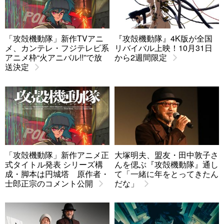
「攻殻機動隊」新作TVアニ
『攻殻機動隊』4K版が全国
メ、カンテレ・フジテレビ系
リバイバル上映！10月31日
アニメ枠“火アニバル!!”で放
から2週間限定
送決定
「攻殻機動隊」新作アニメ正
大塚明夫、盟友・田中敦子さ
式タイトル発表 シリーズ構
んを偲ぶ『攻殻機動隊』通し
成・脚本は円城塔 原作者・
て「一緒に年をとってきたん
士郎正宗のコメント公開
だな」