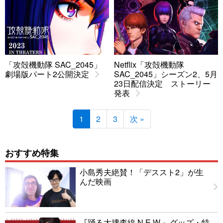
「攻殻機動隊 SAC_2045」
Netflix「攻殻機動隊
劇場版パート2公開決定
SAC_2045」シーズン2、5月
23日配信決定 ストーリー
発表
1
2
3
次 »
おすすめ特集
小島秀夫絶賛！「デススト2」が生
んだ映画
『踊る大捜査線 N.E.W.』グッズ・特