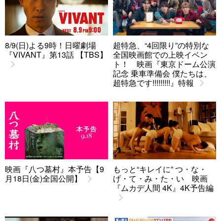
8/9(日)よる9時！日曜劇場
超特急、“4回限り”の特別な
『VIVANT』第13話 【TBS】
全国映画館での上映イベン
ト！ 映画『東京ドーム公演
記念 乗車準備会 僕たちは、
超特急です!!!!!!!!!』特報
映画『八つ墓村』本予告【9
もっと“キレイに” つ・な・
月18日(金)全国公開】
げ・て・み・た・い 映画
『ムカデ人間 4K』4K予告編