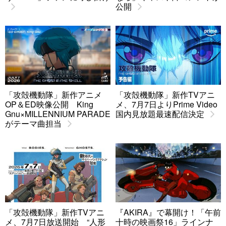
公開
「攻殻機動隊」新作アニメ
「攻殻機動隊」新作TVアニ
OP＆ED映像公開 King
メ、7月7日よりPrime Video
Gnu×MILLENNIUM PARADE
国内見放題最速配信決定
がテーマ曲担当
「攻殻機動隊」新作TVアニ
『AKIRA』で幕開け！「午前
メ、7月7日放送開始 “人形
十時の映画祭16」ラインナ