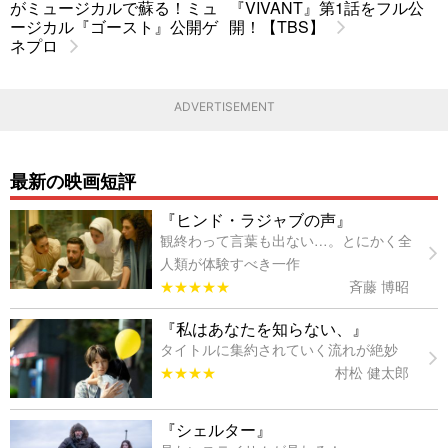
がミュージカルで蘇る！ミュ
『VIVANT』第1話をフル公
ージカル『ゴースト』公開ゲ
開！【TBS】
ネプロ
ADVERTISEMENT
最新の映画短評
『ヒンド・ラジャブの声』
観終わって言葉も出ない…。とにかく全
人類が体験すべき一作
★★★★★
斉藤 博昭
『私はあなたを知らない、』
タイトルに集約されていく流れが絶妙
★★★★
村松 健太郎
『シェルター』