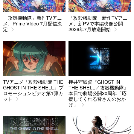
「攻殻機動隊」新作TVアニ
「攻殻機動隊」新作TVアニ
メ、Prime Video 7月配信決
メ、新PVで本編映像公開
定
2026年7月放送開始
TVアニメ「攻殻機動隊 THE
押井守監督『GHOST IN
GHOST IN THE SHELL」プ
THE SHELL／攻殻機動隊』
ロモーションビデオ第1弾カ
本日で劇場公開30周年「応
ット
援してくれる皆さんのおか
げ」