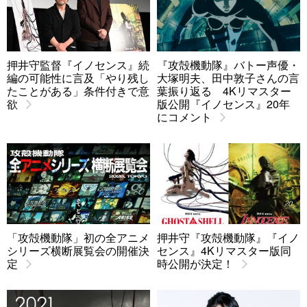
押井守監督『イノセンス』続
『攻殻機動隊』バトー声優・
編の可能性に言及「やり残し
大塚明夫、田中敦子さんの言
たことがある」条件付きで意
葉振り返る 4Kリマスター
欲
版公開『イノセンス』20年
にコメント
「攻殻機動隊」初の全アニメ
押井守『攻殻機動隊』『イノ
シリーズ横断展覧会の開催決
センス』4Kリマスター版同
定
時公開が決定！