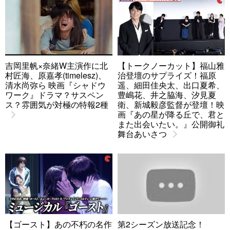
吉岡里帆×奈緒W主演作に北
【トークノーカット】福山雅
村匠海、原嘉孝(timelesz)、
治登壇のサプライズ！福原
清水尚弥ら 映画『シャドウ
遥、細田佳央太、出口夏希、
ワーク』ドラマ？サスペン
豊嶋花、井之脇海、汐見夏
ス？雰囲気が対極の特報2種
衛、新城毅彦監督が登壇！映
画『あの星が降る丘で、君と
また出会いたい。』公開御礼
舞台あいさつ
【ゴースト】あの不朽の名作
第2シーズン放送記念！