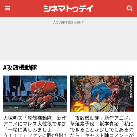
ADVERTISEMENT
#攻殻機動隊
大塚明夫「攻殻機動隊」新作
「攻殻機動隊」新作アニメ、
アニメにマレス大佐役で参加
草薙素子役・坂本真綾「私に
「一緒に楽しみましょ
できることが少しでもあるの
う！！！」ファンに呼び掛け
なら」キャスト陣コメントが