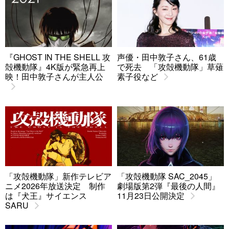
『GHOST IN THE SHELL 攻
声優・田中敦子さん、61歳
殻機動隊』4K版が緊急再上
で死去 「攻殻機動隊」草薙
映！田中敦子さんが主人公
素子役など
「攻殻機動隊」新作テレビア
「攻殻機動隊 SAC_2045」
ニメ2026年放送決定 制作
劇場版第2弾『最後の人間』
は『犬王』サイエンス
11月23日公開決定
SARU