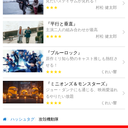
見たいステイサムが見れる！
★★★
村松 健太郎
『平行と垂直』
主演二人の組み合わせが最高
★★★★
村松 健太郎
『ブルーロック』
原作ミリ知ら勢のキャスト推しも熱狂さ
せる！
★★★★
くれい響
『ミニオンズ＆モンスターズ』
ジョー・ダンテにも通じる、映画愛溢れ
るやりたい放題
★★★★
くれい響
ハッシュタグ
攻殻機動隊