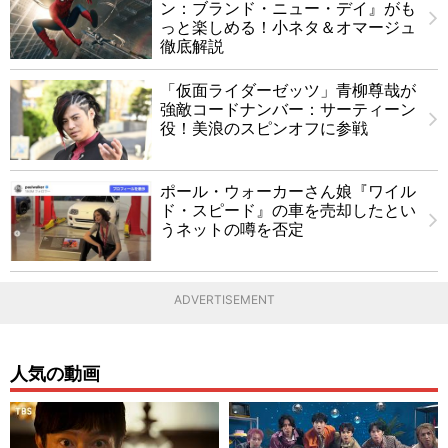
ン：ブランド・ニュー・デイ』がも
っと楽しめる！小ネタ＆オマージュ
徹底解説
「仮面ライダーゼッツ」青柳尊哉が
強敵コードナンバー：サーティーン
役！美浪のスピンオフに参戦
ポール・ウォーカーさん娘『ワイル
ド・スピード』の車を売却したとい
うネットの噂を否定
ADVERTISEMENT
人気の動画