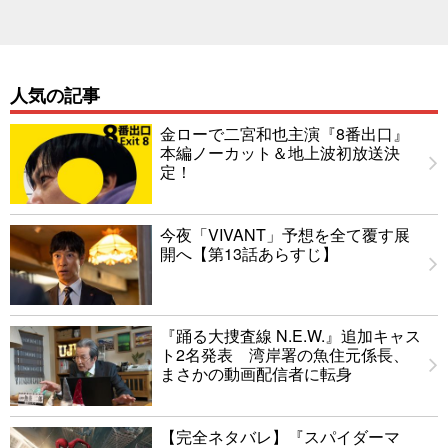
人気の記事
金ローで二宮和也主演『8番出口』
本編ノーカット＆地上波初放送決
定！
今夜「VIVANT」予想を全て覆す展
開へ【第13話あらすじ】
『踊る大捜査線 N.E.W.』追加キャス
ト2名発表 湾岸署の魚住元係長、
まさかの動画配信者に転身
【完全ネタバレ】『スパイダーマ