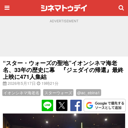
ADVERTISEMENT
“スター・ウォーズの聖地”イオンシネマ海老
名、33年の歴史に幕 『ジェダイの帰還』最終
上映に471人集結
2026年5月17日
19時21分
イオンシネマ海老名
スターウォーズ
@ac_ebina1