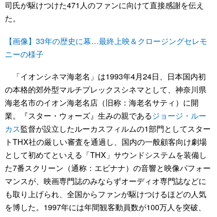
司氏が駆けつけた471人のファンに向けて直接感謝を伝え
た。
【画像】33年の歴史に幕…最終上映＆クロージングセレモ
ニーの様子
「イオンシネマ海老名」は1993年4月24日、日本国内初
の本格的郊外型マルチプレックスシネマとして、神奈川県
海老名市のイオン海老名店（旧称：海老名サティ）に開
業。『スター・ウォーズ』生みの親である
ジョージ・ルー
カス
監督が設立したルーカスフィルムの1部門としてスター
トTHX社の厳しい審査を通過し、国内の一般顧客向け劇場
として初めてといえる「THX」サウンドシステムを装備し
た7番スクリーン（通称：エビナナ）の音響と映像パフォー
マンスが、映画専門誌のみならずオーディオ専門誌などに
も取り上げられ、全国からファンが駆けつけるほどの人気
を博した。1997年には年間観客動員数が100万人を突破、