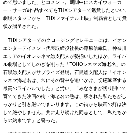
めて思いました」とコメント。期間中にスカイウォーカ
ー・サーガ9作品すべてをTHXシアターで鑑賞したといい、
劇場スタッフから「THXファイナル上映」制覇者として賞
状が贈呈された。
THXシアターでのクロージングセレモニーには、イオン
エンターテイメント代表取締役社長の藤原信幸氏、神奈川
エリアのイオンシネマ総支配人が勢揃いしたほか、ライバ
ル劇場としてしのぎを削った「TOHOシネマズ海老名」の
石黒総支配人がサプライズ登場。石黒総支配人は「イオン
シネマ海老名は、常にその背中を追いかけ、切磋琢磨する
最高のライバルでした」と労い、「みなさまが切り開いて
育ててきた映画の街・海老名の熱は、残された私たちがし
っかりと引き継いでまいります。この街から映画の灯は決
して絶やしません。共に走り続けた同志として、私たちか
らの約束です」と誓った。