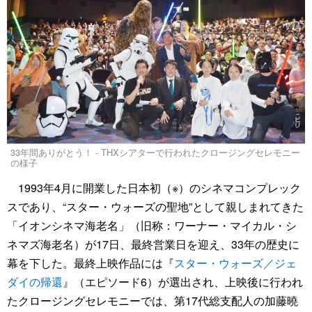
33年間ありがとう！ - THXシアターで行われたクロージングセレモニー
の様子
1993年4月に開業した日本初（※）のシネマコンプレック
スであり、“スター・ウォーズの聖地”として親しまれてきた
「イオンシネマ海老名」（旧称：ワーナー・マイカル・シ
ネマズ海老名）が17日、最終営業日を迎え、33年の歴史に
幕を下した。最終上映作品には『
スター・ウォーズ／ジェ
ダイの帰還
』（エピソード6）が選出され、上映後に行われ
たクロージングセレモニーでは、第17代総支配人の加藤曉