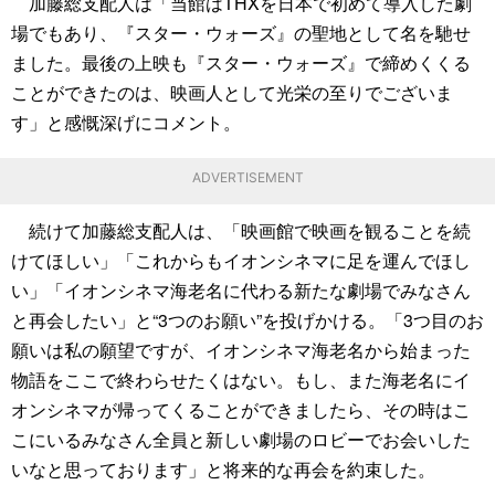
加藤総支配人は「当館はTHXを日本で初めて導入した劇
場でもあり、『スター・ウォーズ』の聖地として名を馳せ
ました。最後の上映も『スター・ウォーズ』で締めくくる
ことができたのは、映画人として光栄の至りでございま
す」と感慨深げにコメント。
ADVERTISEMENT
続けて加藤総支配人は、「映画館で映画を観ることを続
けてほしい」「これからもイオンシネマに足を運んでほし
い」「イオンシネマ海老名に代わる新たな劇場でみなさん
と再会したい」と“3つのお願い”を投げかける。「3つ目のお
願いは私の願望ですが、イオンシネマ海老名から始まった
物語をここで終わらせたくはない。もし、また海老名にイ
オンシネマが帰ってくることができましたら、その時はこ
こにいるみなさん全員と新しい劇場のロビーでお会いした
いなと思っております」と将来的な再会を約束した。