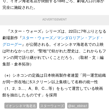
り、イオン海老名店が閉館する18時ごろ、劇場入口の扉が
完全に施錠された。
ADVERTISEMENT
『スター・ウォーズ』シリーズは、22日に7年ぶりとなる
劇場新作『
スター・ウォーズ／マンダロリアン・アンド・
グローグー
』が公開される。イオンシネマ海老名での上映
は叶わなかったが、“聖地”で紡がれた歴史は、これからもフ
ァンの間で語り継がれていくことだろう。（取材・文：編
集部・倉本拓弥）
（※）シネコンの定義は日本映画製作者連盟「同一運営組織
が同一所在地に5スクリーン以上集積して名称の統一性
（1、2、3…、A、B、C…等）をもって運営している映画
館を抽出したものです」を採用
イオンシネマ海老名
スターウォーズ
@ac_ebina1