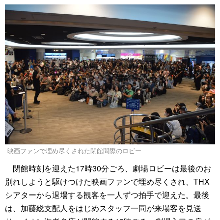
映画ファンで埋め尽くされた閉館間際のロビー
閉館時刻を迎えた17時30分ごろ、劇場ロビーは最後のお
別れしようと駆けつけた映画ファンで埋め尽くされ、THX
シアターから退場する観客を一人ずつ拍手で迎えた。最後
は、加藤総支配人をはじめスタッフ一同が来場客を見送