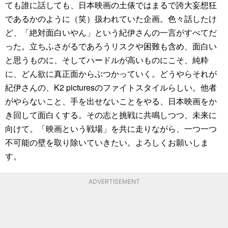
ても誰に話しても、日本映画の土俵ではまるで誇大妄想狂
であるかのように（笑）扱われていた企画。色々話したけ
ど、「絶対面白いやん」という紀伊さんの一言がすべてだ
った。立ちふさがるであろうリスクや困難も含め、面白い
と思うものに、そしてハードルが高いものにこそ、純粋
に、どん欲に真正面からぶつかっていく。どうやらそれが
紀伊さんの、K2 picturesのファイトスタイルらしい。他者
がやらないこと、手を出せないことをやる、日本映画をか
き回して面白くする。その志と挑戦に共鳴しつつ、未来に
向けて。「映画という戦場」を共に走りながら、一つ一つ
不可能の壁を取り除いていきたい。よろしくお願いしま
す。
ADVERTISEMENT