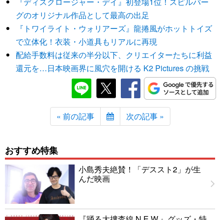
『ディスクロージャー・デイ』初登場1位！スピルバー
グのオリジナル作品として最高の出足
『トワイライト・ウォリアーズ』龍捲風がホットトイズ
で立体化！衣装・小道具もリアルに再現
配給手数料は従来の半分以下、クリエイターたちに利益
還元を…日本映画界に風穴を開ける K2 Pictures の挑戦
« 前の記事
次の記事 »
おすすめ特集
小島秀夫絶賛！「デススト2」が生
んだ映画
『踊る大捜査線 N.E.W.』グッズ・特