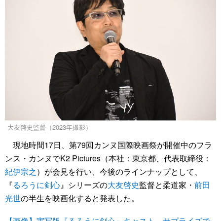
大友啓史監督（2023年撮影）
現地時間17日、第79回カンヌ国際映画祭が開催中のフラ
ンス・カンヌでK2 Pictures（本社：東京都、代表取締役：
紀伊宗之
）が会見を行い、今後のラインナップとして、
『
るろうに剣心
』シリーズの
大友啓史
監督と柔道家・
前田
光世
の半生を映画化すると発表した。
【画像】実写版『るろうに剣心』キャスト、サプライズで