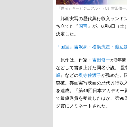
『国宝』キービジュアル - （C）吉田修一
邦画実写の歴代興行収入ランキン
ち立てた『
国宝
』が、6月6日（土）
決定した。
『国宝』吉沢亮・横浜流星・渡辺謙
原作は、作家・
吉田修一
が3年
などして書き上げた同名小説。 監
蝉
』などの
奥寺佐渡子
が務めた。国
突破。邦画実写映画の歴代興行収入
を達成。「第49回日本アカデミー
で最優秀賞を受賞したほか、第98
グ賞にノミネートされた。