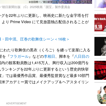
／朝日新聞出版 （C）2025映画「国宝」製作委員会
グを22年ぶりに更新し、映画史に新たな金字塔を打
より Prime Video にて見放題独占配信されることが
・田中泯、圧巻の歌舞伎シーン＜16枚＞
間にわたり歌舞伎の黒衣（くろご）を纏って楽屋に入る
督を『
フラガール
』などの
李相日
、脚本を『
八日目の
内の観客動員数は1,415万人、興行収入は200億円を
ランキングを22年ぶりに更新するという歴史的快挙
賞」では最優秀作品賞、最優秀監督賞など最多10部門
回米アカデミー賞ではメイクアップ＆ヘアスタイリン
ADVERTISEMENT