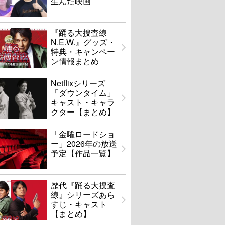
生んだ映画
『踊る大捜査線
N.E.W.』グッズ・
特典・キャンペー
ン情報まとめ
Netflixシリーズ
「ダウンタイム」
キャスト・キャラ
クター【まとめ】
「金曜ロードショ
ー」2026年の放送
予定【作品一覧】
歴代『踊る大捜査
線』シリーズあら
すじ・キャスト
【まとめ】