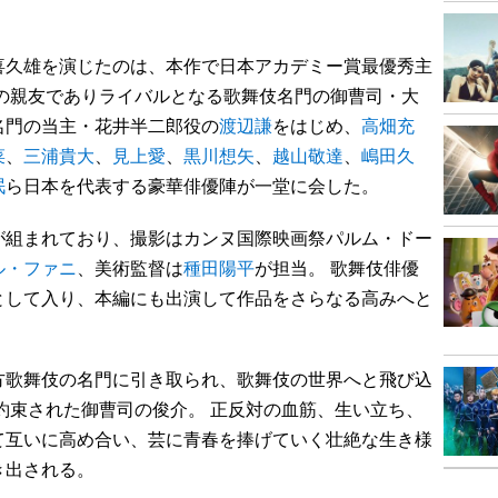
久雄を演じたのは、本作で日本アカデミー賞最優秀主
雄の親友でありライバルとなる歌舞伎名門の御曹司・大
名門の当主・花井半二郎役の
渡辺謙
をはじめ、
高畑充
菜
、
三浦貴大
、
見上愛
、
黒川想矢
、
越山敬達
、
嶋田久
泯
ら日本を代表する豪華俳優陣が一堂に会した。
組まれており、撮影はカンヌ国際映画祭パルム・ドー
ル・ファニ
、美術監督は
種田陽平
が担当。 歌舞伎俳優
として入り、本編にも出演して作品をさらなる高みへと
歌舞伎の名門に引き取られ、歌舞伎の世界へと飛び込
約束された御曹司の俊介。 正反対の血筋、生い立ち、
て互いに高め合い、芸に青春を捧げていく壮絶な生き様
き出される。