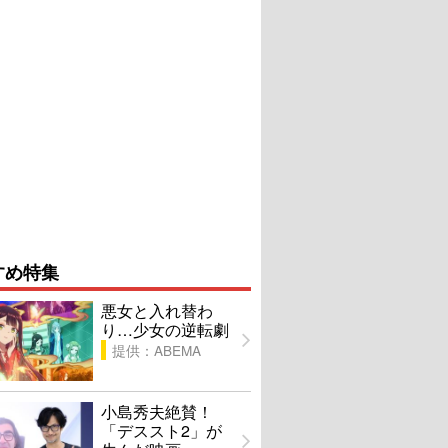
すめ特集
悪女と入れ替わ
り…少女の逆転劇
提供：ABEMA
小島秀夫絶賛！
「デススト2」が