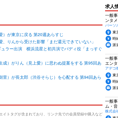
求人
一般事
ンタメ
パーソ
東
）が東京に戻る 第20週あらすじ
時給
愛、りんから受けた影響「まだ還元できていない」
派
ギュラー出演 横浜流星と初共演でバディ役「まっすぐ
一般事
生成）がりん（見上愛）に思わぬ提案をする 第95回あ
エンタ
アデコ
東
樹里）が長太郎（渋谷そらじ）を心配する 第94回あら
時給
派
一般事
ム・音
株式会
リエイトタグが含まれており、リンク先での会員登録や購入など
東