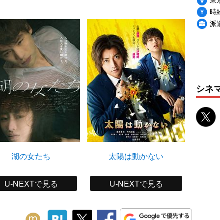
時給
派
シネ
湖の女たち
太陽は動かない
U-NEXTで見る
U-NEXTで見る