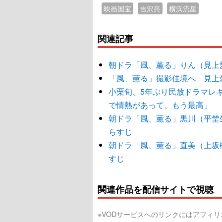
映画国宝
吉沢亮
横浜流星
関連記事
朝ドラ「風、薫る」りん（見上愛
「風、薫る」撮影佳境へ 見上
小栗旬、5年ぶり民放ドラマレ
で情熱があって、もう最高」
朝ドラ「風、薫る」黒川（平埜
らすじ
朝ドラ「風、薫る」直美（上坂
すじ
関連作品を配信サイトで視聴
※VODサービスへのリンクにはアフィ