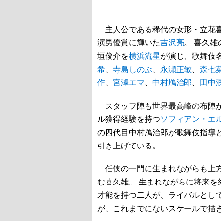
主人公である稀代の女形・立花喜
演男優賞に輝いた
吉沢亮
。 喜久
垣俊介を
横浜流星
が演じ、歌舞伎
希
、
寺島しのぶ
、
永瀬正敏
、
森七
作
、
宮澤エマ
、
中村鴈治郎
、
田中
スタッフ陣も世界最高峰の布陣が
ル獲得経験を持つ
ソフィアン・エ
の四代目中村鴈治郎が歌舞伎指導
引き上げている。
任侠の一門に生まれながらも上方
む喜久雄。 生まれながらに将来を
才能を持つ二人が、ライバルとし
が、これまでにないスケールで描