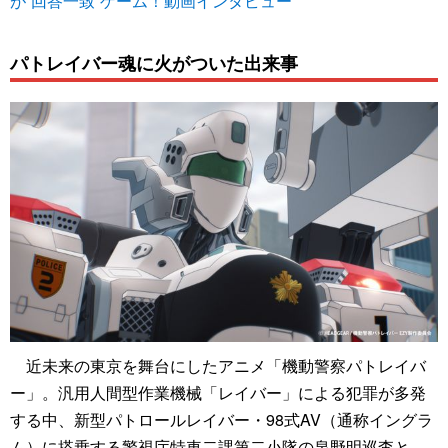
が“回答一致”ゲーム！動画インタビュー
パトレイバー魂に火がついた出来事
近未来の東京を舞台にしたアニメ「機動警察パトレイバ
ー」。汎用人間型作業機械「レイバー」による犯罪が多発
する中、新型パトロールレイバー・98式AV（通称イングラ
ム）に搭乗する警視庁特車二課第二小隊の泉野明巡査と、