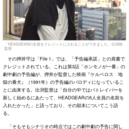
「HEADGEARの全員をクレジットに入れることができました」出渕裕
監督
その押井守は「File 1」では、「予告編承諾」との肩書で
クレジットされている。これは第3話「ホンモノが一番」の
劇中劇の予告編が、押井が監督した映画『ケルベロス 地
獄の番犬』（1991年）の予告編のパロディになっているこ
とに由来する。出渕監督は「自分の中ではパトレイバーを
新しく始めるにあたって、HEADGEARの5人全員の名前を
入れたかった」と語っており、その顛末についてこう語
る。
「そもそもシナリオの時点ではこの劇中劇の予告に関し