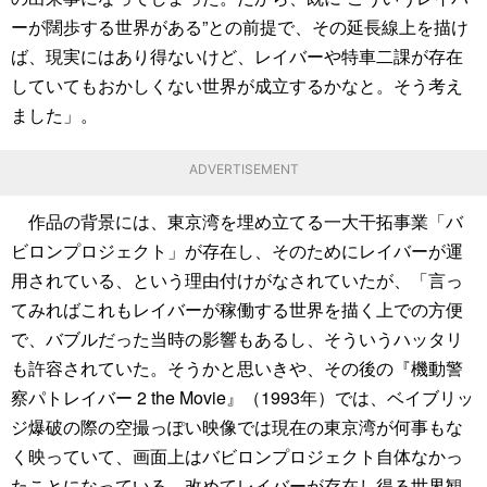
ーが闊歩する世界がある”との前提で、その延長線上を描け
ば、現実にはあり得ないけど、レイバーや特車二課が存在
していてもおかしくない世界が成立するかなと。そう考え
ました」。
ADVERTISEMENT
作品の背景には、東京湾を埋め立てる一大干拓事業「バ
ビロンプロジェクト」が存在し、そのためにレイバーが運
用されている、という理由付けがなされていたが、「言っ
てみればこれもレイバーが稼働する世界を描く上での方便
で、バブルだった当時の影響もあるし、そういうハッタリ
も許容されていた。そうかと思いきや、その後の『機動警
察パトレイバー 2 the Movie』（1993年）では、ベイブリッ
ジ爆破の際の空撮っぽい映像では現在の東京湾が何事もな
く映っていて、画面上はバビロンプロジェクト自体なかっ
たことになっている。改めてレイバーが存在し得る世界観