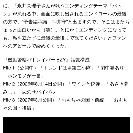
に、「永井真理子さんが歌うエンディングテーマ『バト
ン』が流れる中、画面に映し出されるエンドロールの最後
の方で、“予告編承諾 押井守”と出ますので、そこはまたち
ょっと面白いかも（笑）。とにかくエンディングになって
も、席を立たずに最後の最後まで観てください」とファン
へのアピールで締めくくった。
『機動警察パトレイバー EZY』話数構成
File 1（公開中）「トレンドは＃第二小隊」「閑中妄あり」
「ホンモノが一番」
File 2（2026年8月14日公開）「ワインと銃弾」「あさき夢
みし」「恋のサバイバル」
File 3（2027年3月公開）「おもちゃの国・前編」「おもち
ゃの国・後編」