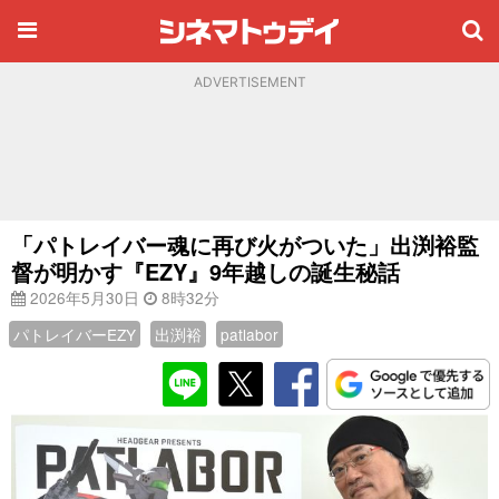
ADVERTISEMENT
「パトレイバー魂に再び火がついた」出渕裕監
督が明かす『EZY』9年越しの誕生秘話
2026年5月30日
8時32分
パトレイバーEZY
出渕裕
patlabor