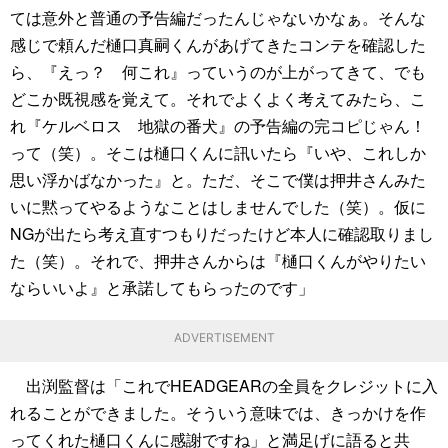
ては意外と普通の予告編だったんじゃないかなぁ。そんな
感じで頼んだ樋口真嗣くんがあげてきたコンテを確認した
ら、『えっ？ 何これ』っていうのが上がってきて、でも
どこか既視感を覚えて。それでよくよく考えてみたら、こ
れ『ケルベロス 地獄の番犬』の予告編の完コピじゃん！
って（笑）。そこは樋口くんに訊いたら『いや、これしか
思い浮かばなかった』と。ただ、そこで僕は押井さんみた
いに黙ってやるようなことはしませんでした（笑）。仮に
NGが出たら考え直すつもりだったけど本人に確認取りまし
た（笑）。それで、押井さんからは『樋口くんがやりたい
ならいいよ』と承諾してもらったのです」
ADVERTISEMENT
出渕監督は「これでHEADGEARの全員をクレジットに入
れることができました。そういう意味では、きっかけを作
ってくれた樋口くんに感謝ですね」と満足げに語ると共