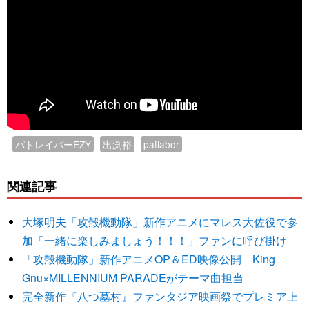
パトレイバーEZY
出渕裕
patlabor
関連記事
大塚明夫「攻殻機動隊」新作アニメにマレス大佐役で参
加「一緒に楽しみましょう！！！」ファンに呼び掛け
「攻殻機動隊」新作アニメOP＆ED映像公開 King
Gnu×MILLENNIUM PARADEがテーマ曲担当
完全新作『八つ墓村』ファンタジア映画祭でプレミア上