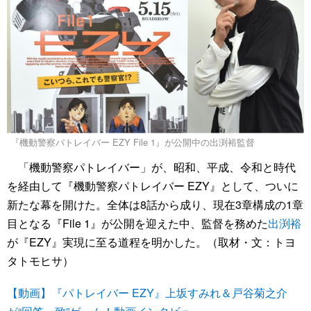
『機動警察パトレイバー EZY File 1』が公開中の出渕裕監督
「機動警察パトレイバー」が、昭和、平成、令和と時代
を経由して『機動警察パトレイバー EZY』として、ついに
新たな幕を開けた。全体は8話から成り、現在3章構成の1章
目となる『File 1』が公開を迎えた中、監督を務めた
出渕裕
が『EZY』実現に至る道程を明かした。（取材・文：トヨ
タトモヒサ）
【動画】『パトレイバー EZY』上坂すみれ＆戸谷菊之介