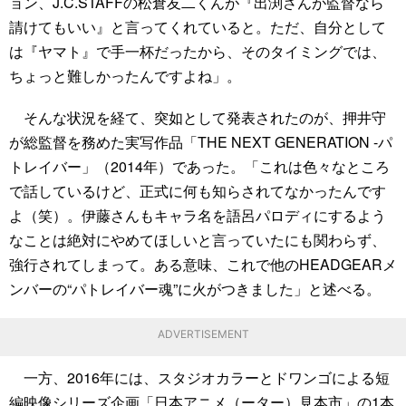
ョン、J.C.STAFFの松倉友二くんが『出渕さんが監督なら
請けてもいい』と言ってくれていると。ただ、自分として
は『ヤマト』で手一杯だったから、そのタイミングでは、
ちょっと難しかったんですよね」。
そんな状況を経て、突如として発表されたのが、押井守
が総監督を務めた実写作品「THE NEXT GENERATION -パ
トレイバー」（2014年）であった。「これは色々なところ
で話しているけど、正式に何も知らされてなかったんです
よ（笑）。伊藤さんもキャラ名を語呂パロディにするよう
なことは絶対にやめてほしいと言っていたにも関わらず、
強行されてしまって。ある意味、これで他のHEADGEARメ
ンバーの“パトレイバー魂”に火がつきました」と述べる。
ADVERTISEMENT
一方、2016年には、スタジオカラーとドワンゴによる短
編映像シリーズ企画「日本アニメ（ーター）見本市」の1本