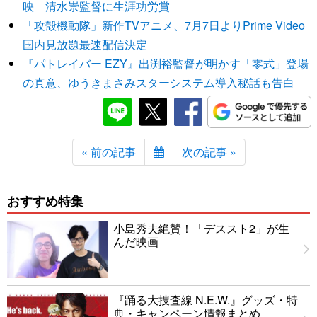
映 清水崇監督に生涯功労賞
「攻殻機動隊」新作TVアニメ、7月7日よりPrime Video
国内見放題最速配信決定
『パトレイバー EZY』出渕裕監督が明かす「零式」登場
の真意、ゆうきまさみスターシステム導入秘話も告白
« 前の記事
次の記事 »
おすすめ特集
小島秀夫絶賛！「デススト2」が生
んだ映画
『踊る大捜査線 N.E.W.』グッズ・特
典・キャンペーン情報まとめ