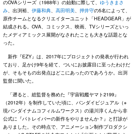
のOVAシリーズ（1988年）の始動に際して、
ゆうきまさ
み
、出渕裕、
伊藤和典
、
高田明美
、
押井守
の5名によって、
原作チームとなるクリエイターユニット「HEADGEAR」が
結成される。OVA、コミックス、映画、TVシリーズといっ
たメディアミックス展開がなされたことも大きな話題とな
った。
新作『EZY』は、2017年にプロジェクトの発表が行われ
ており、足かけ9年を経て、ついにお披露目に至ったわけだ
が、そもそもの出発点はどこにあったのであろうか。出渕
監督に聞いた。
「遡ると、総監督を務めた『宇宙戦艦ヤマト2199』
（2012年）を制作していた頃に、バンダイビジュアル（※
現バンダイナムコフィルムワークス）の湯川淳くんから非
公式に『パトレイバーの新作をやりませんか？』と打診が
ありました。その時点で、アニメーション制作プロダクシ