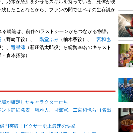
が、乃木が急所を外せるスキルを持っている、死体が映
を残したことなどから、ファンの間ではベキの生存説が
れる続編は、前作のラストシーンからつながる物語。
寛
（野崎守役）、
二階堂ふみ
（柚木薫役）、
二宮和也
役）、
竜星涼
（新庄浩太郎役）ら総勢26名のキャスト
部・倉本拓弥）
再登場が確定したキャラクターたち
イベント詳細発表 堺雅人、阿部寛、二宮和也ら11名出
0億円突破！ピクサー史上最速の快挙