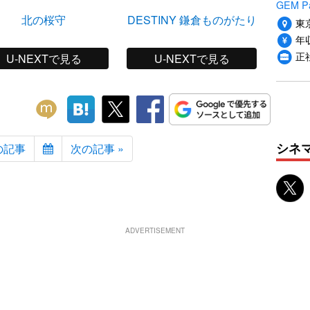
GEM P
北の桜守
DESTINY 鎌倉ものがたり
大奥～
東
年収
正
U-NEXTで見る
U-NEXTで見る
シネ
の記事
次の記事 »
ADVERTISEMENT