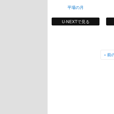
平場の月
U-NEXTで見る
« 前