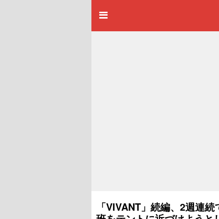
「VIVANT」続編、2週
班をテントに近づけようと