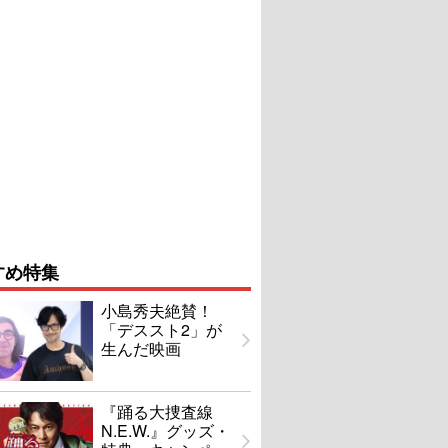
すめ特集
小島秀夫絶賛！
「デススト2」が
生んだ映画
『踊る大捜査線
N.E.W.』グッズ・