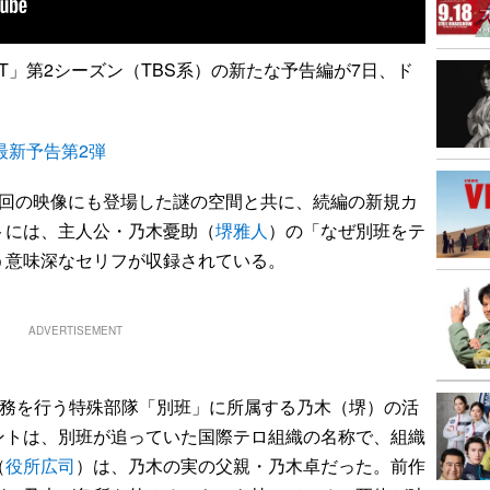
T」第2シーズン（TBS系）の新たな予告編が7日、ド
最新予告第2弾
回の映像にも登場した謎の空間と共に、続編の新規カ
トには、主人公・乃木憂助（
堺雅人
）の「なぜ別班をテ
う意味深なセリフが収録されている。
ADVERTISEMENT
任務を行う特殊部隊「別班」に所属する乃木（堺）の活
ントは、別班が追っていた国際テロ組織の名称で、組織
（
役所広司
）は、乃木の実の父親・乃木卓だった。前作