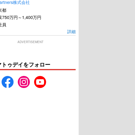
artners株式会社
永遠～[右衛門佐・綱
その夜の侍
京都
吉篇]
750万円～1,400万円
社員
U-NEXTで見る
U-NEXTで見る
詳細
ADVERTISEMENT
マトゥデイをフォロー