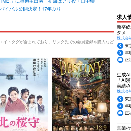
E TIME,」に毎週生出演 初回はアリ役・山中崇
バイバル公開決定！17年ぶり
求人
新卒総
タメ
株式会社P
リエイトタグが含まれており、リンク先での会員登録や購入など
東
年収
正
生成A
「AI
実績/A
株式会社
東
年収
正
営業/