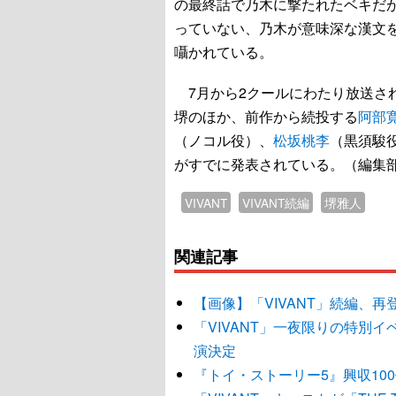
の最終話で乃木に撃たれたベキだ
っていない、乃木が意味深な漢文
囁かれている。
7月から2クールにわたり放送さ
堺のほか、前作から続投する
阿部
（ノコル役）、
松坂桃李
（黒須駿
がすでに発表されている。（編集
VIVANT
VIVANT続編
堺雅人
関連記事
【画像】「VIVANT」続編、
「VIVANT」一夜限りの特別
演決定
『トイ・ストーリー5』興収10