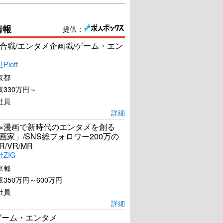
情報
提供：
合職/エンタメ企画職/ゲーム・エン
lott
京都
330万円～
社員
詳細
I×漫画で新時代のエンタメを創る
漫画家」/SNS総フォロワー200万の
R/VR/MR
ZIG
京都
350万円～600万円
社員
詳細
ゲーム・エンタメ