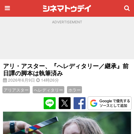
ADVERTISEMENT
アリ・アスター、『へレディタリー／継承』前
日譚の脚本は執筆済み
2026年6月9日
14時26分
アリアスター
へレディタリー
ホラー