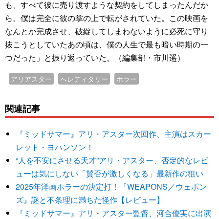
も、すべて彼に売り渡すような契約をしてしまったんだか
ら。僕は完全に彼の掌の上で転がされていた。この映画を
なんとか完成させ、破綻してしまわないように必死に守り
抜こうとしていたあの頃は、僕の人生で最も暗い時期の一
つだった」と振り返っていた。（編集部・市川遥）
アリアスター
へレディタリー
ホラー
関連記事
『ミッドサマー』アリ・アスター次回作、主演はスカー
レット・ヨハンソン！
“人を不安にさせる天才”アリ・アスター、否定的なレビ
ューは気にしない「賛否が激しくなる」最新作の狙い
2025年洋画ホラーの決定打！『WEAPONS／ウェポン
ズ』謎と不条理に満ちた怪作【レビュー】
『ミッドサマー』アリ・アスター監督、河合優実に出演