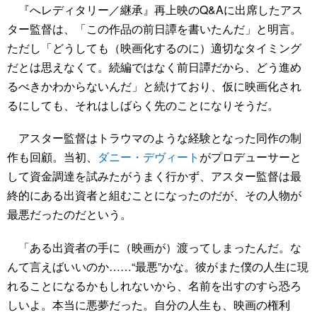
『へレディタリー／継承』再上映のQ&Aに出席したアス
ター監督は、「この作品の前日譚を書いたんだ」と明言。
ただし「どうしても（映画化するのに）適切なタイミング
だとは思えなくて。続編ではなく前日譚だから、どう進め
るべきかわからないんだ」と続けており、仮に映画化され
るにしても、それはしばらく先のことになりそうだ。
アスター監督はトラウマのような経験となった同作の制
作も回顧。当初、
ダニー・デヴィート
がプロデューサーと
して資金調達を試みたがうまく行かず、アスター監督は最
終的にある出資者と組むことになったのだが、その人物が
最悪だったのだという。
「ある出資者の手に（映画が）渡ってしまったんだ。な
んて言えばいいのか……“最悪”かな。彼がまた僕の人生に現
れることになるかもしれないから、名前を出すのすら恐ろ
しいよ。本当に悪夢だった。自分の人生も、映画の権利