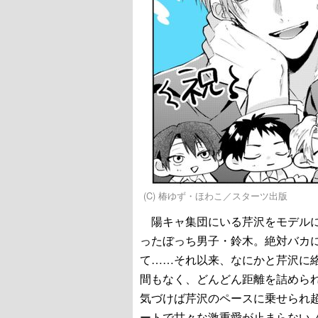
(C) 椿ゆず・ほわこ／スターツ出版
陽キャ集団にいる芹沢をモデルにこ
ったぼっち男子・鈴木。絶対バカ
て……それ以来、なにかと芹沢に絡
間もなく、どんどん距離を詰めら
気づけば芹沢のペースに乗せられ超
ートで甘々な激重愛が止まらない