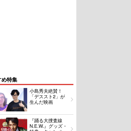
すめ特集
小島秀夫絶賛！
「デススト2」が
生んだ映画
『踊る大捜査線
N.E.W.』グッズ・