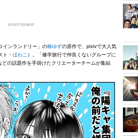
ADVERTISEMENT
コインランドリー」の
椿ゆず
の原作で、pixivで大人気
スト・
ほわこ
）。「修学旅行で仲良くないグループに
などの話題作を手掛けたクリエーターチームが集結