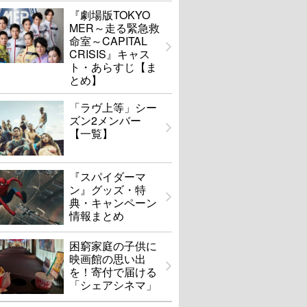
『劇場版TOKYO
MER～走る緊急救
命室～CAPITAL
CRISIS』キャス
ト・あらすじ【ま
とめ】
「ラヴ上等」シー
ズン2メンバー
【一覧】
『スパイダーマ
ン』グッズ・特
典・キャンペーン
情報まとめ
困窮家庭の子供に
映画館の思い出
を！寄付で届ける
「シェアシネマ」