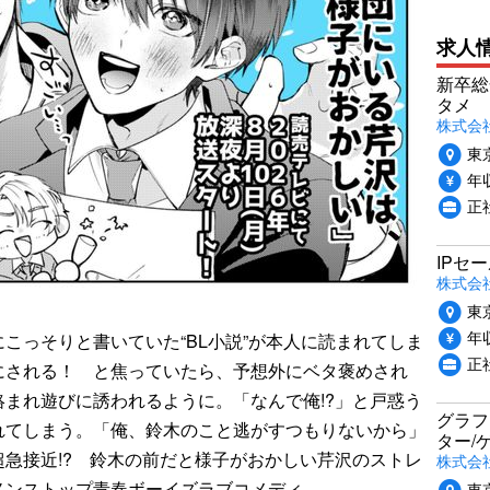
求人
新卒総
タメ
株式会社P
東
年収
正
IPセ
株式会
東
年収
っそりと書いていた“BL小説”が本人に読まれてしま
正
にされる！ と焦っていたら、予想外にベタ褒めされ
まれ遊びに誘われるように。「なんで俺!?」と戸惑う
グラフ
れてしまう。「俺、鈴木のこと逃がすつもりないから」
ター/
急接近!? 鈴木の前だと様子がおかしい芹沢のストレ
株式会
ノンストップ青春ボーイズラブコメディ。
東