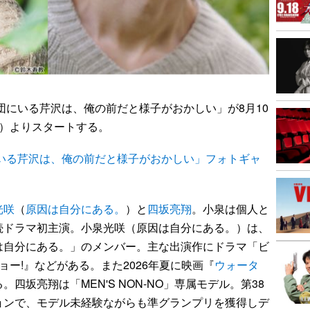
にいる芹沢は、俺の前だと様子がおかしい」が8月10
9分）よりスタートする。
にいる芹沢は、俺の前だと様子がおかしい」フォトギャ
光咲
（
原因は自分にある。
）と
四坂亮翔
。小泉は個人と
続ドラマ初主演。小泉光咲（原因は自分にある。）は、
は自分にある。」のメンバー。主な出演作にドラマ「ビ
ー!』などがある。また2026年夏に映画『
ウォータ
四坂亮翔は「MEN'S NON-NO」専属モデル。第38
ョンで、モデル未経験ながらも準グランプリを獲得しデ