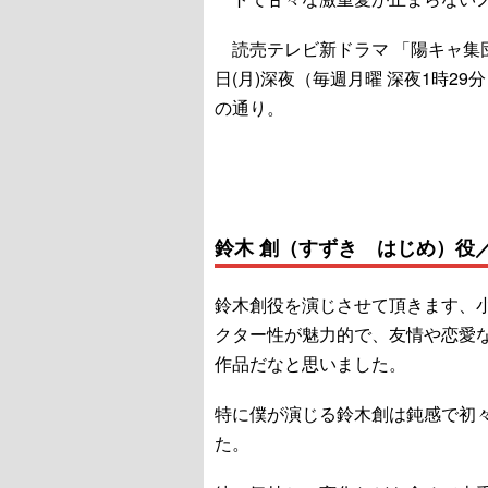
読売テレビ新ドラマ 「陽キャ集団
日(月)深夜（毎週月曜 深夜1時2
の通り。
鈴木 創（すずき はじめ）役
鈴木創役を演じさせて頂きます、
クター性が魅力的で、友情や恋愛
作品だなと思いました。
特に僕が演じる鈴木創は鈍感で初
た。