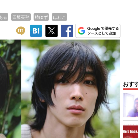
ある
四坂亮翔
椿ゆず
ほわこ
おす