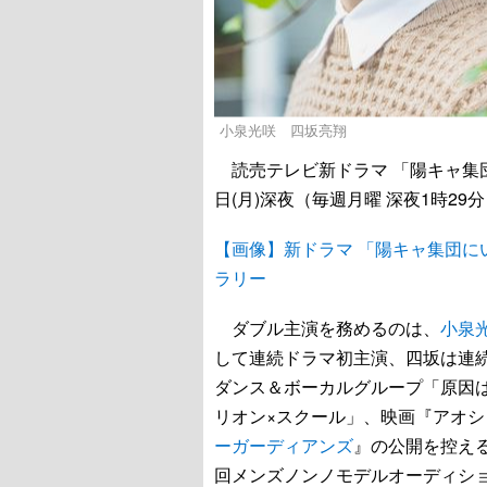
小泉光咲 四坂亮翔
読売テレビ新ドラマ 「陽キャ集団
日(月)深夜（毎週月曜 深夜1時2
【画像】新ドラマ 「陽キャ集団
ラリー
ダブル主演を務めるのは、
小泉
して連続ドラマ初主演、四坂は連
ダンス＆ボーカルグループ「原因
リオン×スクール」、映画『アオショ
ーガーディアンズ
』の公開を控える。
回メンズノンノモデルオーディシ