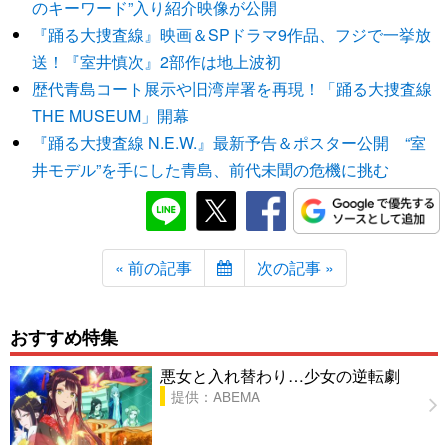
のキーワード”入り紹介映像が公開
『踊る大捜査線』映画＆SPドラマ9作品、フジで一挙放
送！『室井慎次』2部作は地上波初
歴代青島コート展示や旧湾岸署を再現！「踊る大捜査線
THE MUSEUM」開幕
『踊る大捜査線 N.E.W.』最新予告＆ポスター公開 “室
井モデル”を手にした青島、前代未聞の危機に挑む
« 前の記事
次の記事 »
おすすめ特集
悪女と入れ替わり…少女の逆転劇
提供：ABEMA