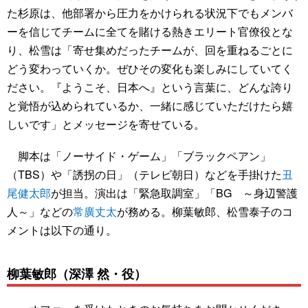
た杉原は、他部署から圧力をかけられる状況下でもメンバ
ーを信じてチームに全てを賭ける熱きエリート官僚役とな
り、松雪は「寄せ集めだったチームが、回を重ねるごとに
どう変わっていくか。ぜひその変化も楽しみにしていてく
ださい。『ようこそ、日本へ』という言葉に、どんな誇り
と覚悟が込められているか、一緒に感じていただけたら嬉
しいです」とメッセージを寄せている。
脚本は「ノーサイド・ゲーム」「ブラックペアン」
（TBS）や「誘拐の日」（テレビ朝日）などを手掛けた
丑
尾健太郎
が担当。演出は「緊急取調室」「BG ～身辺警護
人～」などの
常廣丈太
が務める。柳葉敏郎、松雪泰子のコ
メントは以下の通り。
柳葉敏郎（深澤 然・役）