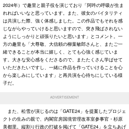
2024年）で趣里と親子役を演じており「阿吽の呼吸が生ま
れればいいなと思っています。また、彼女のバイタリティ
は共演した際、強く体感しました。この作品でもそれを感
じながらやっていけると思いますので、突き飛ばされない
ようにしっかりと頑張りたいと思います」とコメント。一
方の趣里も「大尊敬、大信頼の柳葉敏郎さんと、またご一
緒できることが本当に嬉しく、とても心強く感じていま
す。大きな安心感をくださるので、またたくさん学ばせて
いただきたいですし、一緒に作品を作っていけることを心
から楽しみにしています」と再共演を心待ちにしている様
子だ。
ADVERTISEMENT
また、松雪が演じるのは「GATE24」を提案したプロジェ
クトの生みの親で、内閣官房国境管理改革室参事官・杉原
美都里。縦割り行政の打破を掲げて「GATE24」を立ちあげ