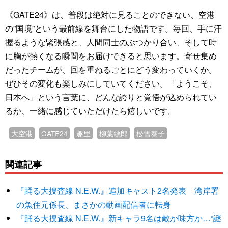
《GATE24》は、普段は絶対に見ることのできない、空港
の”国境”という最前線を舞台にした物語です。毎回、手に汗
握るような緊張感と、人間同士のぶつかり合い、そして時
に胸が熱くなる瞬間をお届けできると思います。寄せ集め
だったチームが、回を重ねるごとにどう変わっていくか。
ぜひその変化も楽しみにしていてください。「ようこそ、
日本へ」という言葉に、どんな誇りと覚悟が込められてい
るか、一緒に感じていただけたら嬉しいです。
大空港
GATE24
趣里
柳葉敏郎
松雪泰子
関連記事
『踊る大捜査線 N.E.W.』追加キャスト2名発表 湾岸署
の魚住元係長、まさかの動画配信者に転身
『踊る大捜査線 N.E.W.』新キャラ9名は敵か味方か…“謎