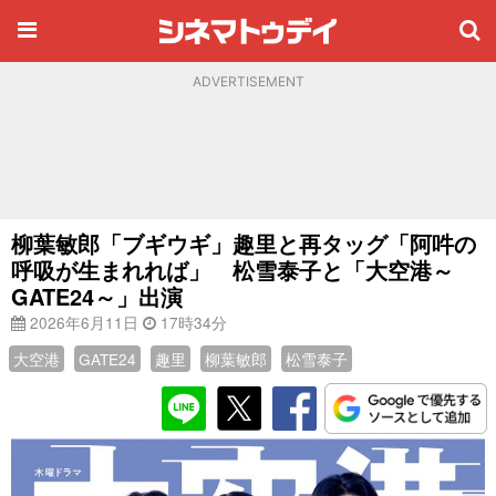
ADVERTISEMENT
柳葉敏郎「ブギウギ」趣里と再タッグ「阿吽の
呼吸が生まれれば」 松雪泰子と「大空港～
GATE24～」出演
2026年6月11日
17時34分
大空港
GATE24
趣里
柳葉敏郎
松雪泰子