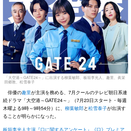
「大空港～GATE24～」に出演する柳葉敏郎、板垣李光人、趣里、眞栄
田郷敦、松雪泰子
俳優の
趣里
が主演を務める、7月クールのテレビ朝日系連
続ドラマ「大空港～GATE24～」（7月23日スタート・毎週
木曜よる9時～9時54分）に、
柳葉敏郎
と
松雪泰子
が出演す
ることが明らかになった。
板垣李光人主演『口に関するアンケート』《口》プレミア