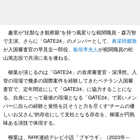
趣里が“比類なき観察眼”を持つ風変りな税関職員・森万智
で主演、さらに「GATE24」のメンバーとして、
眞栄田郷敦
が入国審査官の早見圭一郎役、
板垣李光人
が税関職員の松
山篤志役で共演に名を連ねる。
柳葉が演じるのは「GATE24」の首席審査官・深澤然。入
管の現場で幾多の国際案件を経験してきたベテラン入国審
査官で、定年間近にして「GATE24」に協力することにな
る。自身にとって最後の現場となる「GATE24」で若いメン
バーに自らの経験と覚悟を託そうと力を尽くす“チームの優
しいお父さん”的存在にして支柱となる存在を、柳葉が円熟
味ある演技で体現する。
柳葉は、NHK連続テレビ小説「ブギウギ」（2023年～