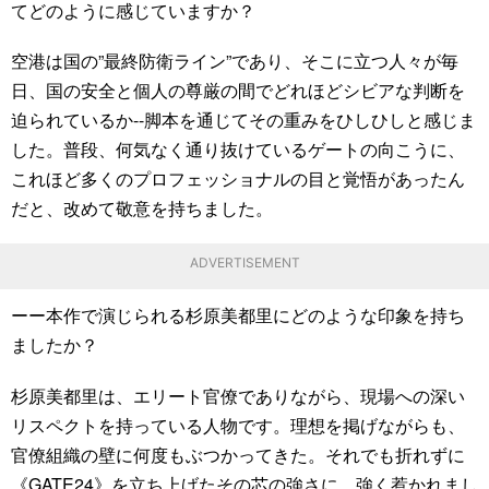
てどのように感じていますか？
空港は国の”最終防衛ライン”であり、そこに立つ人々が毎
日、国の安全と個人の尊厳の間でどれほどシビアな判断を
迫られているか--脚本を通じてその重みをひしひしと感じま
した。普段、何気なく通り抜けているゲートの向こうに、
これほど多くのプロフェッショナルの目と覚悟があったん
だと、改めて敬意を持ちました。
ADVERTISEMENT
ーー本作で演じられる杉原美都里にどのような印象を持ち
ましたか？
杉原美都里は、エリート官僚でありながら、現場への深い
リスペクトを持っている人物です。理想を掲げながらも、
官僚組織の壁に何度もぶつかってきた。それでも折れずに
《GATE24》を立ち上げたその芯の強さに、強く惹かれまし