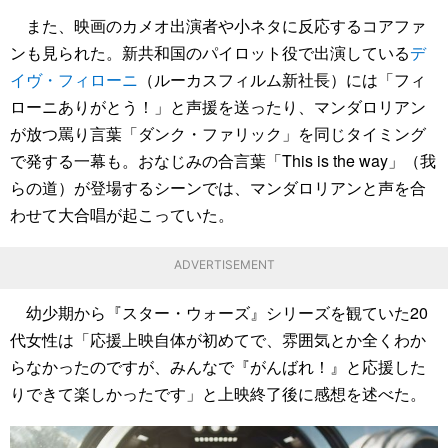
また、映画のカメオ出演者や小ネタに反応するコアファ
ンも見られた。新共和国のパイロット役で出演している
デ
イヴ・フィローニ
（ルーカスフィルム新社長）には「フィ
ローニありがとう！」と声援を送ったり、マンダロリアン
が放つ罵り言葉「ダンク・ファリック」を同じタイミング
で発する一幕も。おなじみの合言葉「This is the way」（我
らの道）が登場するシーンでは、マンダロリアンと声を合
わせて大合唱が起こっていた。
ADVERTISEMENT
幼少期から『スター・ウォーズ』シリーズを観ていた20
代女性は「応援上映自体が初めてで、雰囲気とか全くわか
らなかったのですが、みんなで『がんばれ！』と応援した
りできて楽しかったです」と上映終了後に感想を述べた。