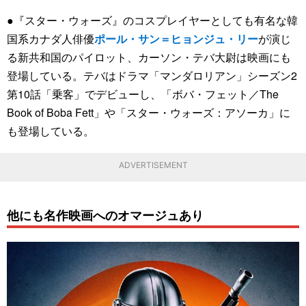
●『スター・ウォーズ』のコスプレイヤーとしても有名な韓
国系カナダ人俳優
ポール・サン＝ヒョンジュ・リー
が演じ
る新共和国のパイロット、カーソン・テバ大尉は映画にも
登場している。テバはドラマ「マンダロリアン」シーズン2
第10話「乗客」でデビューし、「ボバ・フェット／The
Book of Boba Fett」や「スター・ウォーズ：アソーカ」に
も登場している。
ADVERTISEMENT
他にも名作映画へのオマージュあり