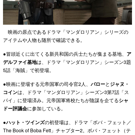
映画の原点であるドラマ「マンダロリアン」シリーズの
アイテムや人物も随所で確認できる。
●冒頭近くに出てくる新共和国の兵士たちが集まる基地、
ア
デルファイ基地
は、ドラマ「マンダロリアン」シーズン3題
5話「海賊」で初登場。
●映画に登場する元帝国軍の司令官2人、
バロー
と
ジャヌ・
コイン
は、ドラマ「マンダロリアン」シーズン3第7話「ス
パイ」に登場済み。元帝国軍将校たちが陰謀を企てる
シャ
ドー評議会
に参加している。
●
ハット・ツインズ
の初登場は、ドラマ「ボバ・フェット／
The Book of Boba Fett」チャプター2。ボバ・フェット（テ