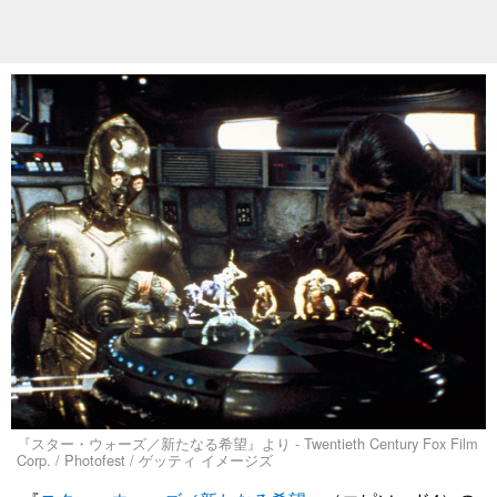
『スター・ウォーズ／新たなる希望』より - Twentieth Century Fox Film
Corp. / Photofest / ゲッティ イメージズ