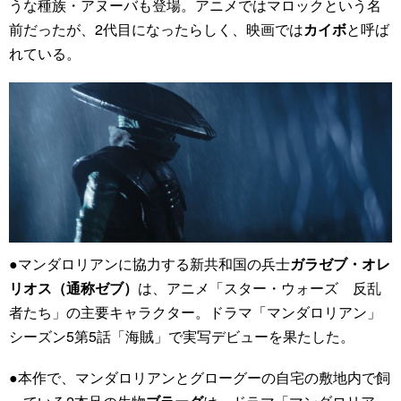
うな種族・アヌーバも登場。アニメではマロックという名
前だったが、2代目になったらしく、映画では
カイボ
と呼ば
れている。
●マンダロリアンに協力する新共和国の兵士
ガラゼブ・オレ
リオス（通称ゼブ）
は、アニメ「スター・ウォーズ 反乱
者たち」の主要キャラクター。ドラマ「マンダロリアン」
シーズン5第5話「海賊」で実写デビューを果たした。
●本作で、マンダロリアンとグローグーの自宅の敷地内で飼