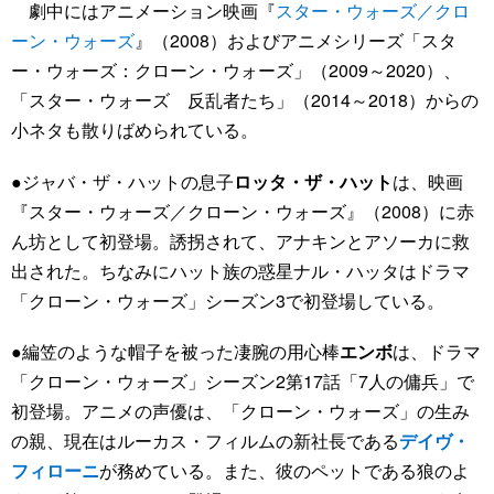
劇中にはアニメーション映画『
スター・ウォーズ／クロ
ーン・ウォーズ
』（2008）およびアニメシリーズ「スタ
ー・ウォーズ：クローン・ウォーズ」（2009～2020）、
「スター・ウォーズ 反乱者たち」（2014～2018）からの
小ネタも散りばめられている。
●ジャバ・ザ・ハットの息子
ロッタ・ザ・ハット
は、映画
『スター・ウォーズ／クローン・ウォーズ』（2008）に赤
ん坊として初登場。誘拐されて、アナキンとアソーカに救
出された。ちなみにハット族の惑星ナル・ハッタはドラマ
「クローン・ウォーズ」シーズン3で初登場している。
●編笠のような帽子を被った凄腕の用心棒
エンボ
は、ドラマ
「クローン・ウォーズ」シーズン2第17話「7人の傭兵」で
初登場。アニメの声優は、「クローン・ウォーズ」の生み
の親、現在はルーカス・フィルムの新社長である
デイヴ・
フィローニ
が務めている。また、彼のペットである狼のよ