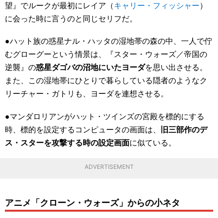
望』でルークが最初にレイア（
キャリー・フィッシャー
）
に会った時に言うのと同じセリフだ。
●ハット族の惑星ナル・ハッタの湿地帯の森の中、一人で佇
むグローグーという情景は、『スター・ウォーズ／帝国の
逆襲』の
惑星ダゴバの沼地にいたヨーダ
を思い出させる。
また、この湿地帯にひとりで暮らしている隠者のようなク
リーチャー・ガトリも、ヨーダを連想させる。
●マンダロリアンがハット・ツインズの宮殿を標的にする
時、標的を設定するコンピュータの画面は、
旧三部作のデ
ス・スターを攻撃する時の設定画面
に似ている。
ADVERTISEMENT
アニメ「クローン・ウォーズ」からの小ネタ