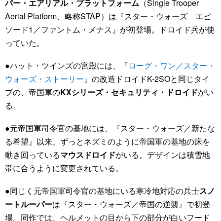
パー・エアリアル・プラットフォーム
（Single Trooper
Aerial Platform、略称STAP）は『スター・ウォーズ エピ
ソード1／ファントム・メナス』が初登場。ドロイド兵が使
っていた。
●ハット・ツインズの宮殿には、『
ローグ・ワン／スター・
ウォーズ・ストーリー
』の改造ドロイドK-2SOと同じタイ
プの、帝国軍の
KXシリーズ・セキュリティ・ドロイド
がい
る。
●元帝国軍司令官の基地には、『スター・ウォーズ／新たな
る希望』以来、ずっとネズミのように帝国軍の基地の床を
動き回っている
マウスドロイド
がいる。デザインは積雪地
帯に合うように変更されている。
●同じく元帝国軍司令官の基地にいる寒冷地対応の兵士
スノ
ートルーパー
は『スター・ウォーズ／帝国の逆襲』で初登
場。同作では、ヘルメットの目から下の部分が白いフード