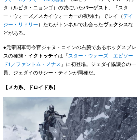
タ（ルピタ・ニョンゴ）の城にいた
バーゲスト
、『スタ
ー・ウォーズ／スカイウォーカーの夜明け』でレイ（
デイ
ジー・リドリー
）たちがトンネルで出会った
ヴェクシス
な
どがある。
●元帝国軍司令官ジャヌ・コインの右腕であるホッグスブレ
スの種族・
イクトッチイ
は『
スター・ウォーズ エピソー
ド1／ファントム・メナス
』に初登場。ジェダイ協議会の一
員、ジェダイのサシー・ティンが同種だ。
【メカ系、ドロイド系】