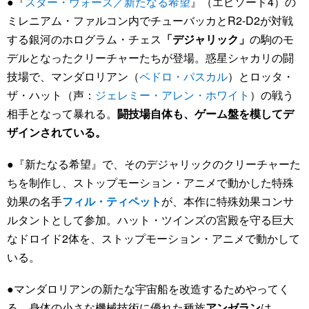
●『
スター・ウォーズ／新たなる希望
』（エピソード4）の
ミレニアム・ファルコン内でチューバッカとR2-D2が対戦
する銀河のホログラム・チェス
「デジャリック」
の駒のモ
デルとなったクリーチャーたちが登場。惑星シャカリの闘
技場で、マンダロリアン（
ペドロ・パスカル
）とロッタ・
ザ・ハット（声：
ジェレミー・アレン・ホワイト
）の戦う
相手となって暴れる。
闘技場自体も、ゲーム盤を模してデ
ザインされている。
●『新たなる希望』で、そのデジャリックのクリーチャーた
ちを制作し、ストップモーション・アニメで動かした特殊
効果の名手
フィル・ティペット
が、本作に特殊効果コンサ
ルタントとして参加。ハット・ツインズの宮殿を守る巨大
なドロイド2体を、ストップモーション・アニメで動かして
いる。
●マンダロリアンの新たな宇宙船を改造するためやってく
る、身体の小さな機械技術に優れた種族
アンゼラン
は、