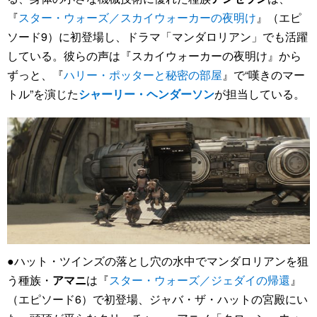
『
スター・ウォーズ／スカイウォーカーの夜明け
』（エピ
ソード9）に初登場し、ドラマ「マンダロリアン」でも活躍
している。彼らの声は『スカイウォーカーの夜明け』から
ずっと、『
ハリー・ポッターと秘密の部屋
』で“嘆きのマー
トル”を演じた
シャーリー・ヘンダーソン
が担当している。
●ハット・ツインズの落とし穴の水中でマンダロリアンを狙
う種族・
アマニ
は『
スター・ウォーズ／ジェダイの帰還
』
（エピソード6）で初登場、ジャバ・ザ・ハットの宮殿にい