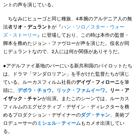
ントの声を演じている。
ちなみにヒューゴと同じ種族、4本腕のアルデニア人の無
法者
リオ・デュラント
が『
ハン・ソロ／スター・ウォー
ズ・ストーリー
』に登場しており、この時は本作の監督・
脚本を務めたジョン・ファヴローが声を演じた。役名が同
じデュラントなので、2人には何か関係がありそうだ。
●アデルファイ基地のバーにいる新共和国のパイロットたち
は、ドラマ「マンダロリアン」を手がけた監督たちが演じ
ている。ルーカスフィルム社長の
デイヴ・フィローニ
を筆
頭に、
デボラ・チョウ
、
リック・ファムイーワ
、リー・ア
イザック・チャン
が出演。またこのシーンでは、ルーカス
フィルムのエグゼクティブ・デザイン・ディレクターを務
めるプロダクション・デザイナーの
ダグ・チャン
、美術プ
ロデューサーの
ミシェル・ティーム
もカメオ出演してい
る。