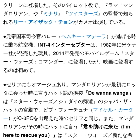
クリーンに登場した。そのパイロット役で、ドラマ「マン
ダロリアン」や『
ミナリ
』『
ツイスターズ
』の監督で知ら
れる
リー・アイザック・チョン
がカメオ出演している。
●元帝国軍司令官バロー（
ヘムキー・マデーラ
）が逃げる時
に乗る航空機、
INT-4インターセブター
は、1982年に米ケナ
ー社が発売した玩具。2014年発売のモバイルゲーム「スタ
ー・ウォーズ：コマンダー」に登場したが、映画に登場す
るのは初めて。
●セリフにもオマージュあり。マンダロリアンが最初にロッ
タに会った時に言うハット語の挨拶
「De wanna wanga」
は『スター・ウォーズ／ジェダイの帰還』のジャバ・ザ・
ハットの宮殿で、ビブ・フォーチュナ（
マイケル・カータ
ー
）がC-3POを出迎えた時のセリフと同じ。また、マンダ
ロリアンがその時にハットに言う
「君を助けに来た（I'm
here to rescue you）」
は『スター・ウォーズ／新たな希