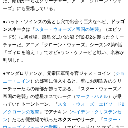
た、頭頂が平らなクリーチャー。アニメ「クローン・ウォ
ーズ」にも登場している。
●ハット・ツインズの落とし穴で出会う巨大なヘビ、
ドラゴ
ンスネーク
は『
スター・ウォーズ／帝国の逆襲
』（エピソ
ード5）に初登場。惑星ダゴバの沼でR2-D2を襲ったクリー
チャーだ。アニメ「クローン・ウォーズ」シーズン3第9話
「ズィロを追え！」でオビ=ワン・ケノービと戦い、名称が
判明した。
●マンダロリアンが、元帝国軍司令官ジャヌ・コイン（
ジョ
ニー・コイン
）の邸宅に侵入すると、壁にお馴染みのクリ
ーチャーたちの頭部が飾ってある。『スター・ウォーズ／
帝国の逆襲』の惑星ホスでルーク（
マーク・ハミル
）が乗
っていた
トーントーン
、『
スター・ウォーズ エピソード2
／クローンの攻撃
』でアナキン（
ヘイデン・クリステンセ
ン
）たちが闘技場で戦った
ネクスーやリーク
、『
スター・
ウォーズ／フォースの覚醒
』（エピソード7）でマズ・カナ