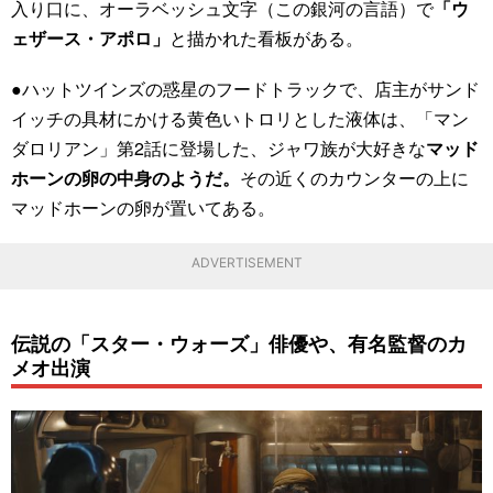
入り口に、オーラベッシュ文字（この銀河の言語）で
「ウ
ェザース・アポロ」
と描かれた看板がある。
●ハットツインズの惑星のフードトラックで、店主がサンド
イッチの具材にかける黄色いトロリとした液体は、「マン
ダロリアン」第2話に登場した、ジャワ族が大好きな
マッド
ホーンの卵の中身のようだ。
その近くのカウンターの上に
マッドホーンの卵が置いてある。
ADVERTISEMENT
伝説の「スター・ウォーズ」俳優や、有名監督のカ
メオ出演