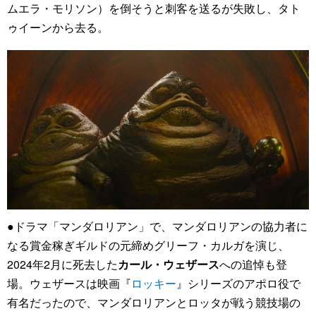
ムエラ・モリソン）を倒そうと刺客を送るが失敗し、タト
ゥイーンから去る。
●ドラマ「マンダロリアン」で、マンダロリアンの協力者に
なる賞金稼ぎギルドの元締めグリーフ・カルガを演じ、
2024年2月に死去した
カール・ウェザース
への追悼も登
場。ウェザースは映画『
ロッキー
』シリーズのアポロ役で
有名だったので、マンダロリアンとロッタが戦う競技場の