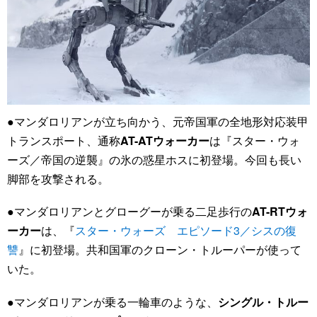
●マンダロリアンが立ち向かう、元帝国軍の全地形対応装甲
トランスポート、通称
AT-ATウォーカー
は『スター・ウォ
ーズ／帝国の逆襲』の氷の惑星ホスに初登場。今回も長い
脚部を攻撃される。
●マンダロリアンとグローグーが乗る二足歩行の
AT-RTウォ
ーカー
は、『
スター・ウォーズ エピソード3／シスの復
讐
』に初登場。共和国軍のクローン・トルーパーが使って
いた。
●マンダロリアンが乗る一輪車のような、
シングル・トルー