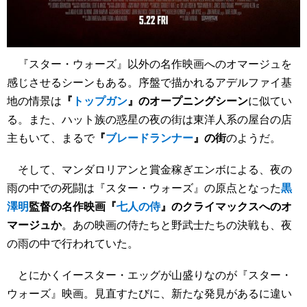
『スター・ウォーズ』以外の名作映画へのオマージュを
感じさせるシーンもある。序盤で描かれるアデルファイ基
地の情景は
『
トップガン
』のオープニングシーン
に似てい
る。また、ハット族の惑星の夜の街は東洋人系の屋台の店
主もいて、まるで
『
ブレードランナー
』の街
のようだ。
そして、マンダロリアンと賞金稼ぎエンボによる、夜の
雨の中での死闘は『スター・ウォーズ』の原点となった
黒
澤明
監督の名作映画『
七人の侍
』のクライマックスへのオ
マージュか
。あの映画の侍たちと野武士たちの決戦も、夜
の雨の中で行われていた。
とにかくイースター・エッグが山盛りなのが『スター・
ウォーズ』映画。見直すたびに、新たな発見があるに違い