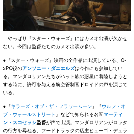
やっぱり『スター・ウォーズ』にはカメオ出演が欠かせ
ない。今回は監督たちのカメオ出演が多い。
●『スター・ウォーズ』映画の全作品に出演している、C-
3PO役の
アンソニー・ダニエルズ
は今作にも参加してい
る。マンダロリアンたちがハット族の惑星に着陸しようと
する時に、許可を与える航空管制官ドロイドの声を演じて
いる。
●『
キラーズ・オブ・ザ・フラワームーン
』『
ウルフ・オ
ブ・ウォールストリート
』などで知られる名匠
マーティ
ン・スコセッシ
監督
が声で出演。マンダロリアンがロッタ
の行方を尋ねる、フードトラックの店主ヒューゴ・デュラ