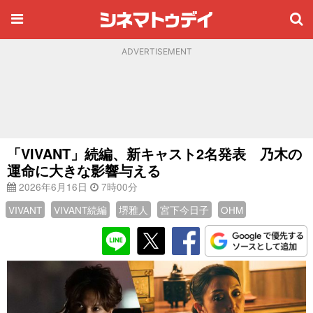
ADVERTISEMENT
「VIVANT」続編、新キャスト2名発表 乃木の
運命に大きな影響与える
2026年6月16日
7時00分
VIVANT
VIVANT続編
堺雅人
宮下今日子
OHM