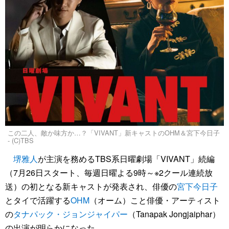
この二人、敵か味方か…？「VIVANT」新キャストのOHM＆宮下今日子
- (C)TBS
堺雅人
が主演を務めるTBS系日曜劇場「VIVANT」続編
（7月26日スタート、毎週日曜よる9時～※2クール連続放
送）の初となる新キャストが発表され、俳優の
宮下今日子
とタイで活躍する
OHM
（オーム）こと俳優・アーティスト
の
タナパック・ジョンジャイパー
（Tanapak Jongjaiphar）
の出演が明らかになった。