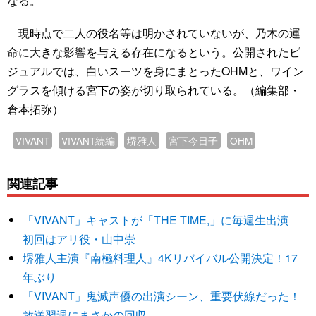
なる。
現時点で二人の役名等は明かされていないが、乃木の運
命に大きな影響を与える存在になるという。公開されたビ
ジュアルでは、白いスーツを身にまとったOHMと、ワイン
グラスを傾ける宮下の姿が切り取られている。（編集部・
倉本拓弥）
VIVANT
VIVANT続編
堺雅人
宮下今日子
OHM
関連記事
「VIVANT」キャストが「THE TIME,」に毎週生出演
初回はアリ役・山中崇
堺雅人主演『南極料理人』4Kリバイバル公開決定！17
年ぶり
「VIVANT」鬼滅声優の出演シーン、重要伏線だった！
放送翌週にまさかの回収