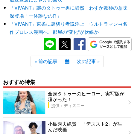
「VIVANT」謎のタトゥー男に騒然 わずか数秒の意味
深登場「一体誰なの!?」
「VIVANT」東条に裏切り者説浮上 ウルトラマン→名
作プロレス漫画へ、部屋の“変化”が伏線か
« 前の記事
次の記事 »
おすすめ特集
全身タトゥーのヒーロー、実写版が
凄かった！
提供：ディズニー
小島秀夫絶賛！「デススト2」が生
んだ映画