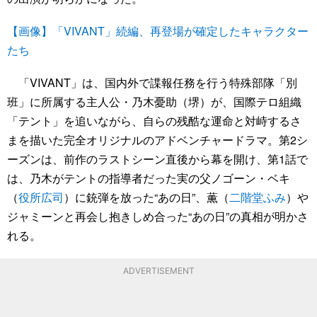
【画像】「VIVANT」続編、再登場が確定したキャラクター
たち
「VIVANT」は、国内外で諜報任務を行う特殊部隊「別
班」に所属する主人公・乃木憂助（堺）が、国際テロ組織
「テント」を追いながら、自らの残酷な運命と対峙するさ
まを描いた完全オリジナルのアドベンチャードラマ。第2シ
ーズンは、前作のラストシーン直後から幕を開け、第1話で
は、乃木がテントの指導者だった実の父ノゴーン・ベキ
（
役所広司
）に銃弾を放った“あの日”、薫（
二階堂ふみ
）や
ジャミーンと再会し抱きしめ合った“あの日”の真相が明かさ
れる。
ADVERTISEMENT