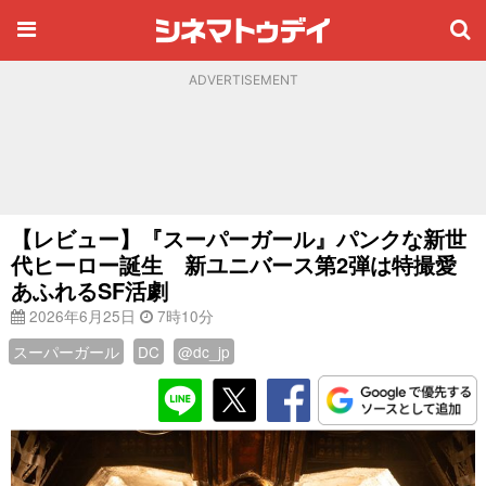
ADVERTISEMENT
【レビュー】『スーパーガール』パンクな新世
代ヒーロー誕生 新ユニバース第2弾は特撮愛
あふれるSF活劇
2026年6月25日
7時10分
スーパーガール
DC
@dc_jp