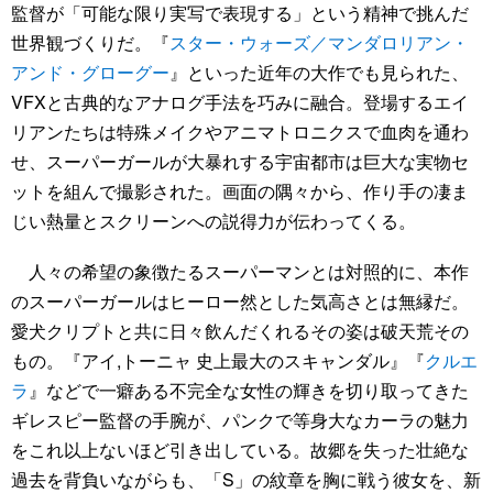
監督が「可能な限り実写で表現する」という精神で挑んだ
世界観づくりだ。『
スター・ウォーズ／マンダロリアン・
アンド・グローグー
』といった近年の大作でも見られた、
VFXと古典的なアナログ手法を巧みに融合。登場するエイ
リアンたちは特殊メイクやアニマトロニクスで血肉を通わ
せ、スーパーガールが大暴れする宇宙都市は巨大な実物セ
ットを組んで撮影された。画面の隅々から、作り手の凄ま
じい熱量とスクリーンへの説得力が伝わってくる。
人々の希望の象徴たるスーパーマンとは対照的に、本作
のスーパーガールはヒーロー然とした気高さとは無縁だ。
愛犬クリプトと共に日々飲んだくれるその姿は破天荒その
もの。『アイ,トーニャ 史上最大のスキャンダル』『
クルエ
ラ
』などで一癖ある不完全な女性の輝きを切り取ってきた
ギレスピー監督の手腕が、パンクで等身大なカーラの魅力
をこれ以上ないほど引き出している。故郷を失った壮絶な
過去を背負いながらも、「S」の紋章を胸に戦う彼女を、新