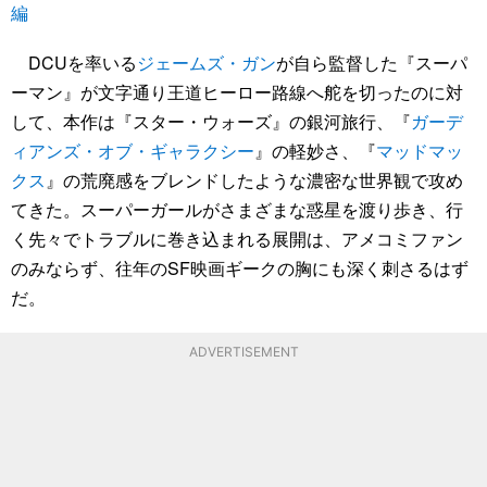
編
DCUを率いる
ジェームズ・ガン
が自ら監督した『スーパ
ーマン』が文字通り王道ヒーロー路線へ舵を切ったのに対
して、本作は『スター・ウォーズ』の銀河旅行、『
ガーデ
ィアンズ・オブ・ギャラクシー
』の軽妙さ、『
マッドマッ
クス
』の荒廃感をブレンドしたような濃密な世界観で攻め
てきた。スーパーガールがさまざまな惑星を渡り歩き、行
く先々でトラブルに巻き込まれる展開は、アメコミファン
のみならず、往年のSF映画ギークの胸にも深く刺さるはず
だ。
ADVERTISEMENT