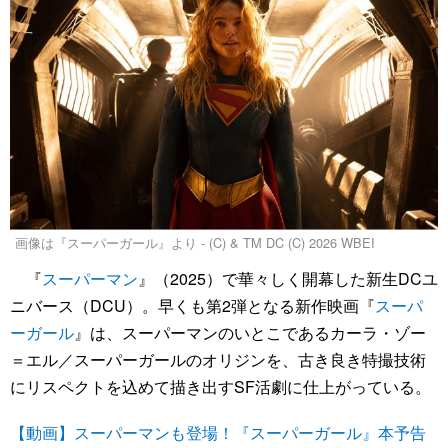
画像は『スーパーガール』より - (C) & TM DC (C) 2026 WBEI
『
スーパーマン
』（2025）で華々しく開幕した新生DCユ
ニバース（DCU）。早くも第2弾となる新作映画『
スーパ
ーガール
』は、スーパーマンのいとこであるカーラ・ゾー
＝エル／スーパーガールのオリジンを、古き良き特撮技術
にリスペクトを込めて描き出すSF活劇に仕上がっている。
【動画】スーパーマンも登場！『スーパーガール』本予告