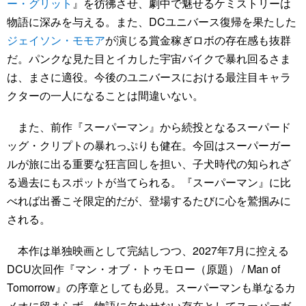
ー・グリット
』を彷彿させ、劇中で魅せるケミストリーは
物語に深みを与える。また、DCユニバース復帰を果たした
ジェイソン・モモア
が演じる賞金稼ぎロボの存在感も抜群
だ。パンクな見た目とイカした宇宙バイクで暴れ回るさま
は、まさに適役。今後のユニバースにおける最注目キャラ
クターの一人になることは間違いない。
また、前作『スーパーマン』から続投となるスーパード
ッグ・クリプトの暴れっぷりも健在。今回はスーパーガー
ルが旅に出る重要な狂言回しを担い、子犬時代の知られざ
る過去にもスポットが当てられる。『スーパーマン』に比
べれば出番こそ限定的だが、登場するたびに心を鷲掴みに
される。
本作は単独映画として完結しつつ、2027年7月に控える
DCU次回作『マン・オブ・トゥモロー（原題） / Man of
Tomorrow』の序章としても必見。スーパーマンも単なるカ
メオに留まらず、物語に欠かせない存在としてスーパーガ