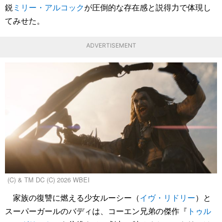
鋭
ミリー・アルコック
が圧倒的な存在感と説得力で体現し
てみせた。
ADVERTISEMENT
(C) & TM DC (C) 2026 WBEI
家族の復讐に燃える少女ルーシー（
イヴ・リドリー
）と
スーパーガールのバディは、コーエン兄弟の傑作『
トゥル