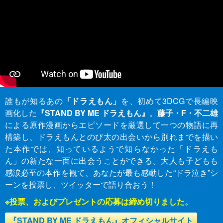
誰もが知るあの
「ドラえもん」
を、初めて3DCGで長編映
画化した
『STAND BY ME ドラえもん』
。
藤子・F・不二雄
による原作漫画からエピソードを厳選して一つの物語に再
構築し、ドラえもんとのび太の出会いから別れまでを描い
た本作では、知っているようで知らなかった「ドラえも
ん」の新たな一面に出会うことができる。大人も子どもも
感涙必至の本作を観て、あなたが最も感動した“ドラ泣き”シ
ーンを投票し、ツイッターで語り合おう！
※投票、およびプレゼントの応募は締め切りました。
『STAND BY ME ドラえもん』オフィシャルサイト