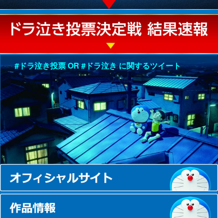
#ドラ泣き投票 OR #ドラ泣き に関するツイート