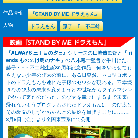
作品情報
『STAND BY ME ドラえもん』
人物
ドラえもん
藤子・F・不二雄
『ALWAYS 三丁目の夕日』
シリーズの
山崎貴
監督と
『fri
ends もののけ島のナキ』
の
八木竜一
監督が手掛けた、
藤子・F・不二雄生誕80周年記念作品。何をやらせても
さえない少年のび太の前に、ある日突然、ネコ型ロボッ
トのドラえもんを連れた子孫のセワシが現れる。不幸続
きなのび太の未来を変えようと22世紀からタイムマシン
でやって来たのだった。のび太を幸せにするまで未来に
帰れないようプログラムされたドラえもんは、のび太と
その級友のしずかちゃんとの結婚を目指すことに……。
8月8日（金）より全国東宝系にて公開