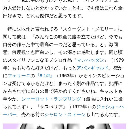
万人受けしないと分かっていた」とも。でも僕はこれら全
部好きで、どれも傑作だと思ってます。
特に失敗作と言われてる『スターダスト・メモリー』に
関して彼は、「みんなこの映画に腹を立てたけど、今でも
自分の作った中で最高の一つだと思っている」と。激同
意、何度観ても面白いし、その深さに感動します。同じ頃
のスタイリッシュなモノクロ作品『
マンハッタン
』（1979
年）ももちろん好きだけど、もっと
アバンギャルド
。確か
に
フェリーニ
の
『8 1/2』
（1963年）からインスピレーショ
ンは受けてるかもだけど、まったく別の作品です。批評に
左右されずに自分の目で確かめてくださいね。キャストも
華やか、
シャーロット・ランプリング
（最高にきれいに撮
られてます）、『サスぺリア』（1977年）の
ジェシカ・ハ
ーパー
、売れる前の
シャロン・ストーン
も出てるんです。