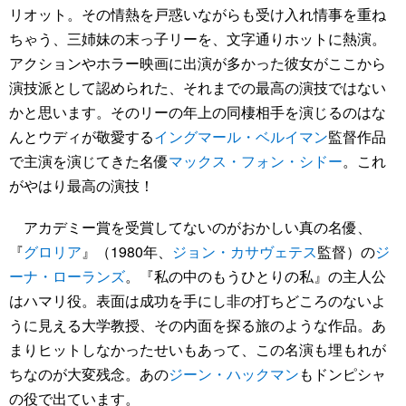
リオット。その情熱を戸惑いながらも受け入れ情事を重ね
ちゃう、三姉妹の末っ子リーを、文字通りホットに熱演。
アクションやホラー映画に出演が多かった彼女がここから
演技派として認められた、それまでの最高の演技ではない
かと思います。そのリーの年上の同棲相手を演じるのはな
んとウディが敬愛する
イングマール・ベルイマン
監督作品
で主演を演じてきた名優
マックス・フォン・シドー
。これ
がやはり最高の演技！
アカデミー賞を受賞してないのがおかしい真の名優、
『
グロリア
』（1980年、
ジョン・カサヴェテス
監督）の
ジ
ーナ・ローランズ
。『私の中のもうひとりの私』の主人公
はハマリ役。表面は成功を手にし非の打ちどころのないよ
うに見える大学教授、その内面を探る旅のような作品。あ
まりヒットしなかったせいもあって、この名演も埋もれが
ちなのが大変残念。あの
ジーン・ハックマン
もドンピシャ
の役で出ています。