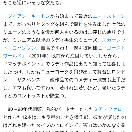
そこら辺にいそうな女たち。
ダイアン・キートン
から始まって最近の
エマ・ストーン
まで、がっちりとタッグを組んで傑作を生み出した歴代の
ミューズのような女優が何人もいるのはご存じの通りです
が、ミレニアム以降のウディ再生のミューズ、
スカーレッ
ト・ヨハンソン
、最高ですね！ 僕も彼同様に
『ゴースト
ワールド』
（2001年）以前から注目していましたから、
『マッチポイント』でウディ作品に出ると知って狂喜しま
したっけ。しかもニューヨークを飛び出して舞台はロンド
ン！ サスペンス！ 他作品でのコメディー演技も上手だ
し。エマも良いですねえ、若ければ若いほど、老いたウデ
ィとのコントラストが際立つ。
80～90年代初頭、私的パートナーだった
ミア・ファロー
と作った12本は、キラ星のごとき傑作郡。彼女が演じたの
はどれも違ったタイプのヒロインで、実力はいかんなく発