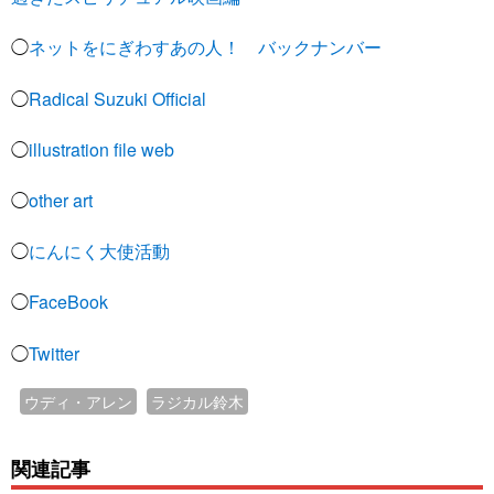
◯
ネットをにぎわすあの人！ バックナンバー
◯
Radical Suzuki Official
◯
illustration file web
◯
other art
◯
にんにく大使活動
◯
FaceBook
◯
Twitter
ウディ・アレン
ラジカル鈴木
関連記事