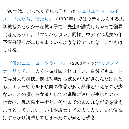
90年代、むっちゃ売れっ子だった
ジュリエット・ルイ
ス
。
『夫たち、妻たち』
（1992年）ではウディふんする大
学教授のセクシーな教え子で、先生を誘惑しちゃって翻弄
（ほんろう）。『マンハッタン』同様、ウディの現実の年
下愛好傾向がにじみ出ているような役でしたな。これもは
まり役。
『僕のニューヨークライフ』
（2003年）の
クリスティ
ナ・リッチ
。主人公を振り回すヒロイン、自然でキュート
で等身大な演技。僕は初期から彼女が大好きなんだけれど
も、ホラーやカルト傾向の作品が多く傑作といえるのが少
ない。この頃から女優としての進路に迷いが生じたのか、
拒食症、乳房縮小手術と、それまでのまん丸な容姿を変え
ようとしてしまい、いまや痩せすぎのガリガリ、あの個性
はすっかり消滅してしまったのが何とも残念。