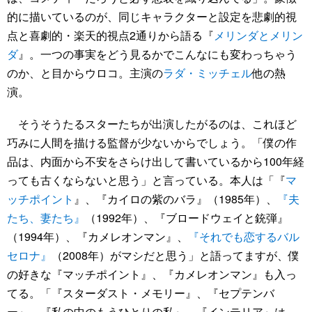
的に描いているのが、同じキャラクターと設定を悲劇的視
点と喜劇的・楽天的視点2通りから語る『
メリンダとメリン
ダ
』。一つの事実をどう見るかでこんなにも変わっちゃう
のか、と目からウロコ。主演の
ラダ・ミッチェル
他の熱
演。
そうそうたるスターたちが出演したがるのは、これほど
巧みに人間を描ける監督が少ないからでしょう。「僕の作
品は、内面から不安をさらけ出して書いているから100年経
っても古くならないと思う」と言っている。本人は「『
マ
ッチポイント
』、『カイロの紫のバラ』（1985年）、
『夫
たち、妻たち』
（1992年）、『ブロードウェイと銃弾』
（1994年）、『カメレオンマン』、
『それでも恋するバル
セロナ』
（2008年）がマシだと思う」と語ってますが、僕
の好きな『マッチポイント』、『カメレオンマン』も入っ
てる。「『スターダスト・メモリー』、『セプテンバ
ー』、『私の中のもうひとりの私』、『インテリア』は、