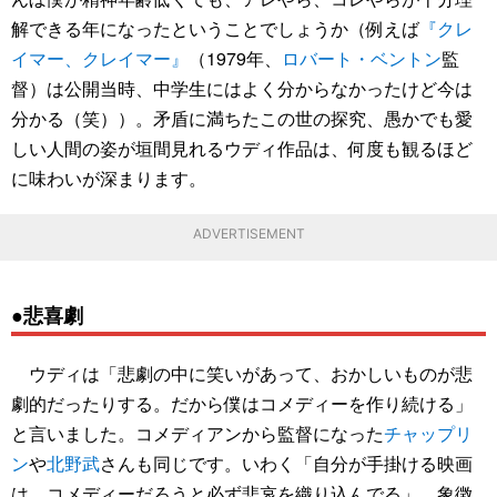
解できる年になったということでしょうか（例えば
『クレ
イマー、クレイマー』
（1979年、
ロバート・ベントン
監
督）は公開当時、中学生にはよく分からなかったけど今は
分かる（笑））。矛盾に満ちたこの世の探究、愚かでも愛
しい人間の姿が垣間見れるウディ作品は、何度も観るほど
に味わいが深まります。
ADVERTISEMENT
●悲喜劇
ウディは「悲劇の中に笑いがあって、おかしいものが悲
劇的だったりする。だから僕はコメディーを作り続ける」
と言いました。コメディアンから監督になった
チャップリ
ン
や
北野武
さんも同じです。いわく「自分が手掛ける映画
は、コメディーだろうと必ず悲哀を織り込んでる」。象徴