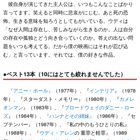
彼自身が演じてきた主人公は、いつもこんなことばかり
言ってます。笑えると同時に悲哀がにじむ。あと死の恐
怖。生きる意味を知ろうとしてもがいている。ウディは
「なぜ人間は存在し、苦しみながら生きるのか。人は自分
の存在や孤独とどう向き合っていくのか。答えの出ない問
題をいつも考えてる。だから僕の映画にはそれが忍び込
む」と言っています。それでは、僕の好きな作品。
●ベスト13本（10にはとても絞れませんでした）
『アニー・ホール』
（1977年）、『
インテリア
』（1978
年）、『スターダスト・メモリー』（1980年）、『
カメレ
オンマン
』（1983年）、『
ブロードウェイのダニー・ロー
ズ
』（1984年）、
『ハンナとその姉妹』
（1986年）、『セ
プテンバー』（1987年）、『私の中のもうひとりの私』
（1988年）、『
ウディ・アレン
の 重罪と軽罪』（1989