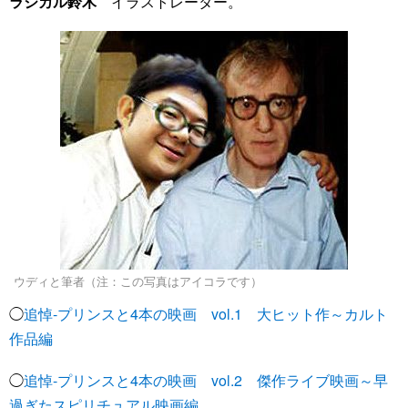
ラジカル鈴木
イラストレーター。
ウディと筆者（注：この写真はアイコラです）
◯
追悼-プリンスと4本の映画 vol.1 大ヒット作～カルト
作品編
◯
追悼-プリンスと4本の映画 vol.2 傑作ライブ映画～早
過ぎたスピリチュアル映画編