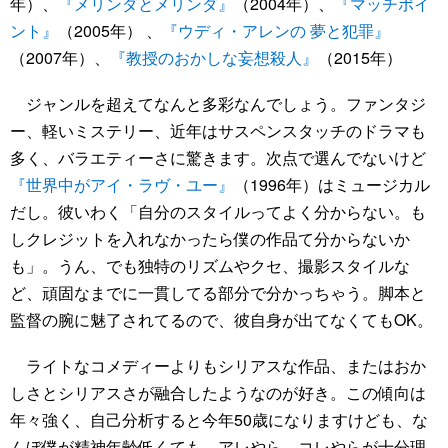
年）、
『メリンダとメリンダ』
（2004年）、
『マッチポイ
ント』
（2005年） 、
『ウディ・アレンの 夢と犯罪』
（2007年）、
『教授のおかしな妄想殺人』
（2015年）
ジャンルを超えてなんと多彩なんでしょう。ファンタジ
ー、軽いミステリー、近年はサスペンスタッチのドラマも
多く、バラエティーさに驚きます。次点で選んでないけど
『世界中がアイ・ラヴ・ユー』
（1996年）はミュージカル
だし。彼いわく「自分のスタイルってよく分からない。も
しクレジットを入れなかったら僕の作品て分からないか
も」。うん、でも独特のリズムやクセ、撮影スタイルな
ど、頑固なまでに一貫してる部分で分かっちゃう。脚本と
監督の腕に魅了されてるので、彼自身が出てなくてもOK。
ライトなコメディーよりもシリアスな作品、またはおか
しさとシリアスさが融合したようなのが好き。この傾向は
年々強く、自己分析すると今年50歳になりますけども、な
んぼ僕が精神年齢低くても、アレやら、コレやらが十分理