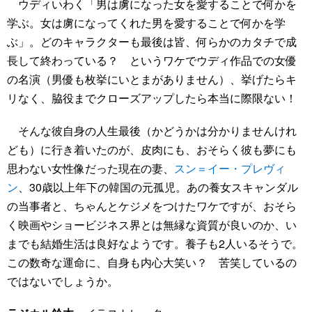
ウディいわく「男は虜になった女を愛することで何かを
学ぶ。女は虜になってくれた男を愛することで何かを学
ぶ」。どのキャラクターも最後は皆、何らかのカタチで成
長して終わっている？ というワケでウディ作品での女優
の名演（男優も枚挙にいとまがありません）、挙げたらキ
リなく、脇役までクローズアップしたら本当に際限ない！
そんな彼自身の人生最後（かどうかは分かりませんけれ
ども）に行き着いたのが、皮肉にも、おそらく彼も夢にも
思わない女性像だった現在の妻、
スン＝イー・プレヴィ
ン
、30歳以上年下の韓国の元孤児。あの養女スキャンダル
の当事者と、ちゃんとケジメをつけたワケですが、おそら
く映画やショービジネス界とは無縁な資質が良いのか、い
までも結婚生活は良好なようです。養子も2人いるそうで。
この数奇な運命に、自身も内心大笑い？ 苦笑しているの
ではないでしょうか。