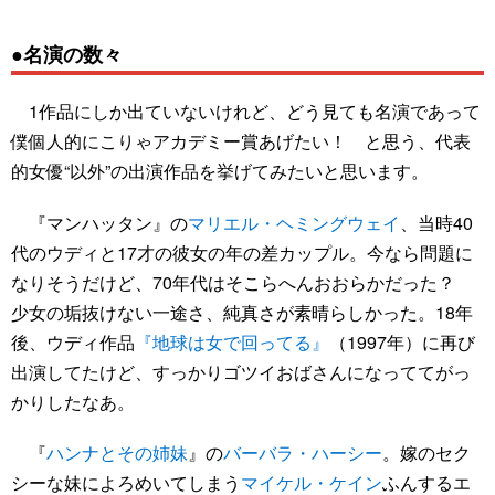
●名演の数々
1作品にしか出ていないけれど、どう見ても名演であって
僕個人的にこりゃアカデミー賞あげたい！ と思う、代表
的女優“以外”の出演作品を挙げてみたいと思います。
『マンハッタン』の
マリエル・ヘミングウェイ
、当時40
代のウディと17才の彼女の年の差カップル。今なら問題に
なりそうだけど、70年代はそこらへんおおらかだった？
少女の垢抜けない一途さ、純真さが素晴らしかった。18年
後、ウディ作品
『地球は女で回ってる』
（1997年）に再び
出演してたけど、すっかりゴツイおばさんになっててがっ
かりしたなあ。
『
ハンナとその姉妹
』の
バーバラ・ハーシー
。嫁のセク
シーな妹によろめいてしまう
マイケル・ケイン
ふんするエ