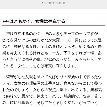
ADVERTISEMENT
●神はともかく、女性は存在する
神は存在するのか？ 彼の大きなテーマの一つですが、
答えを見つけるのはなかなか大変。一方、男にとって永遠
の謎・神秘なる女性。至上の喜びと安らぎ、めくるめく快
楽も与えてくれるけれども、一方、下手をすれば一転、あ
っと言う間に奈落の底、地獄のような苦しみももたらして
くれる、女性。こちらは確実に存在します。
留守がちな父親を除いて女ばかりの家族の中で育ったウ
ディ。女性の心理描写の上手さは、育ちながらにして養わ
れたのでしょう。女からの視点。劇中に出てくる、無邪気
で純粋で、愚かで、気丈で、恋し、魅惑的で、悩み、苦し
み、時に計算高く、そしてたくましく立ち上がっていく、