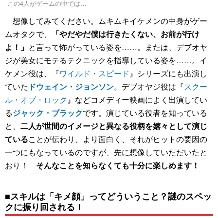
この4人がゲームの中では…
想像してみてください。ムキムキイケメンの中身がゲー
ムオタクで、
「やだやだ僕は行きたくない、お前が行け
よ！」
と言って怖がっている姿を……。または、デブオヤ
ジが美女にモテるテクニックを指導している姿を……。イ
ケメン役は、『
ワイルド・スピード
』シリーズにも出演し
ていた
ドウェイン・ジョンソン
。デブオヤジ役は『
スクー
ル・オブ・ロック
』などコメディー映画によく出演してい
る
ジャック・ブラック
です。演じている役者を知っている
と、
二人が世間のイメージと異なる役柄を嬉々として演じ
ている
ことが伝わり、より面白く、それがヒットの要因の
一つにもなっているのですが、先に想像していただいたと
おり！
そんなことを知らなくても十分に楽しめます！
■スキルは「キメ顔」ってどういうこと？謎のスペッ
クに振り回される！