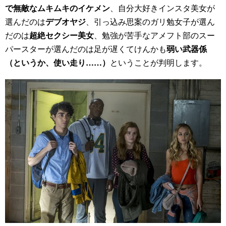
で無敵なムキムキのイケメン
、自分大好きインスタ美女が
選んだのは
デブオヤジ
、引っ込み思案のガリ勉女子が選ん
だのは
超絶セクシー美女
、勉強が苦手なアメフト部のスー
パースターが選んだのは足が遅くてけんかも
弱い武器係
（というか、使い走り……）
ということが判明します。