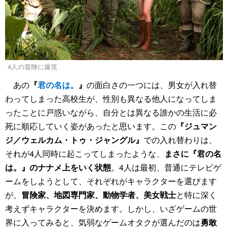
4人の冒険に爆笑
あの
『
君の名は。
』
の面白さの一つには、男女が入れ替
わってしまった高校生が、性別も異なる他人になってしま
ったことに戸惑いながら、自分とは異なる誰かの生活に必
死に順応していく姿があったと思います。この
『ジュマン
ジ／ウェルカム・トゥ・ジャングル』
での入れ替わりは、
それが4人同時に起こってしまったような、
まさに『君の名
は。』のナナメ上をいく状態
。4人は最初、普通にテレビゲ
ームをしようとして、それぞれがキャラクターを選びます
が、
冒険家、地図専門家、動物学者、美女戦士
と特に深く
考えずキャラクターを決めます。しかし、いざゲームの世
界に入ってみると、気弱なゲームオタクが選んだのは
勇敢