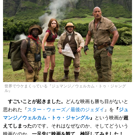
世界でウケまくっている『ジュマンジ／ウェルカム・トゥ・ジャング
ル』
すごいことが起きました。
どんな映画も勝ち目がないと
思われた『
スター・ウォーズ／最後のジェダイ
』を
『
ジュ
マンジ／ウェルカム・トゥ・ジャングル
』
という映画が
超
えてしまった
のです。それはなぜなのか、そしてどういう
映画なのか、
一足先に映画を観て、検証してみました！