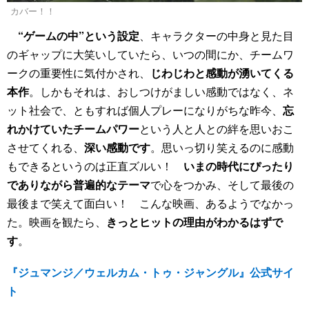
カバー！！
“ゲームの中”という設定
、キャラクターの中身と見た目
のギャップに大笑いしていたら、いつの間にか、チームワ
ークの重要性に気付かされ、
じわじわと感動が湧いてくる
本作
。しかもそれは、おしつけがましい感動ではなく、ネ
ット社会で、ともすれば個人プレーになりがちな昨今、
忘
れかけていたチームパワー
という人と人との絆を思いおこ
させてくれる、
深い感動です
。思いっ切り笑えるのに感動
もできるというのは正直ズルい！
いまの時代にぴったり
でありながら普遍的なテーマ
で心をつかみ、そして最後の
最後まで笑えて面白い！ こんな映画、あるようでなかっ
た。映画を観たら、
きっとヒットの理由がわかるはずで
す
。
『ジュマンジ／ウェルカム・トゥ・ジャングル』公式サイ
ト