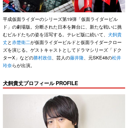
平成仮面ライダーのシリーズ第19弾「仮面ライダービル
ド」の劇場版。分断された日本を舞台に、新たな戦いに挑
むビルドたちの姿を活写する。テレビ版に続いて、
犬飼貴
丈
と
赤楚衛二
が仮面ライダービルドと仮面ライダークロー
ズを演じる。ゲストキャストとしてドラマシリーズ「ドク
ターX」などの
勝村政信
、芸人の
藤井隆
、元SKE48の
松井
玲奈
らが出演。
犬飼貴丈プロフィール PROFILE