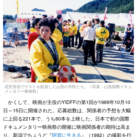
花笠音頭でゲストを歓迎した山形の市民たち。（写真：山形国際ドキュ
メンタリー映画祭）
かくして、映画が主役のYIDFFの第1回が1989年10月10
日～15日に開催された。応募総数は、関係者の予想を大幅
に上回る221本で、うち80本を上映した。日本で初の国際
ドキュメンタリー映画祭の開催に映画関係者の期待は高ま
り、新潟でちょうど『
阿賀に生きる
』（1992）の撮影を行