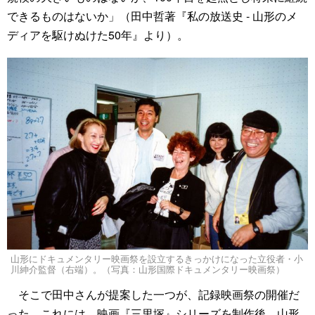
できるものはないか」（田中哲著『私の放送史 ‐ 山形のメ
ディアを駆けぬけた50年』より）。
山形にドキュメンタリー映画祭を設立するきっかけになった立役者・小
川紳介監督（右端）。（写真：山形国際ドキュメンタリー映画祭）
そこで田中さんが提案した一つが、記録映画祭の開催だ
った。これには、映画『三里塚』シリーズを制作後、山形