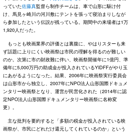
っていた
佐藤真
監督ら制作チームは、車で山形に駆け付
け、馬見ヶ崎川の河川敷にテントを張って寝泊まりしなが
ら参加したという伝説が残っている。期間中の来場者は1万
1,920人だった。
もっとも映画業界の評価とは裏腹に、やはりスターも来
ず話題に上りにくい映画祭は市民の理解を得るのが難しい
のか。次第に市の財政難に伴い、映画祭開催年に1億円、準
備年に5,000万円の助成金が投入されているYIDFFがやり玉
にあがるようになった。結果、2006年に映画祭実行委員会
は山形市から独立し、2007年にNPO法人山形国際ドキュメ
ンタリー映画祭となり、運営が民営化された（2014年に認
定NPO法人山形国際ドキュメンタリー映画祭に名称変
更）。
主な批判を要約すると「多額の税金が投入されている映
画祭が、市民にどれだけ還元してくれているのか」という