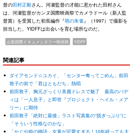
督の
田村正毅
さん。河瀬監督の才能に惹かれた田村さん
は、河瀬監督がカンヌ国際映画祭でカメラドール（新人監
督賞）を受賞した初長編作『
萌の朱雀
』（1997）で撮影を
担当した。YIDFFは出会いを育む場所なのだ。
山形国際ドキュメンタリー映画祭
YIDFF
関連記事
ダイアモンド☆ユカイ、「センター奪ってごめん」前田
敦子の前で「君はともだち」熱唱
前田敦子、胸元ざっくり美麗ドレスで魅了 最高のバデ
ィは「一人息子」と即答『プロジェクト・ヘイル・メア
リー』に期待
前田敦子「絶対に最後」ラスト写真集の“脱ぎっぷり”に
「そういう性格なのかな」
「かぐや姫の物語」女童が可愛すぎる！10年経っても大