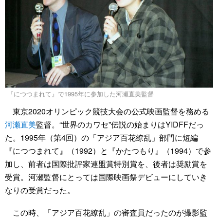
『につつまれて』で1995年に参加した河瀬直美監督
東京2020オリンピック競技大会の公式映画監督を務める
河瀬直美
監督。“世界のカワセ”伝説の始まりはYIDFFだっ
た。1995年（第4回）の「アジア百花繚乱」部門に短編
『につつまれて』（1992）と『かたつもり』（1994）で参
加し、前者は国際批評家連盟賞特別賞を、後者は奨励賞を
受賞。河瀬監督にとっては国際映画祭デビューにしていき
なりの受賞だった。
この時、「アジア百花繚乱」の審査員だったのが撮影監