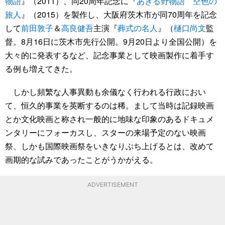
物語
』（2011）、同20周年記念に『
あきる野物語 空色の
旅人
』（2015）を製作し、大阪府茨木市が同70周年を記念
して
前田敦子
＆
高良健吾
主演『
葬式の名人
』（
樋口尚文
監
督。8月16日に茨木市先行公開。9月20日より全国公開）を
大々的に発表するなど、記念事業として映画製作に着手す
る例も増えてきた。
しかし頻繁な人事異動も余儀なく行われる行政におい
て、恒久的事業を英断するのは稀。まして当時は記録映画
とか文化映画と称され一般的に地味な印象のあるドキュメ
ンタリーにフォーカスし、スターの来場予定のない映画
祭、しかも国際映画祭をいきなりぶち上げるとは、改めて
画期的な試みであったことがうかがえる。
ADVERTISEMENT