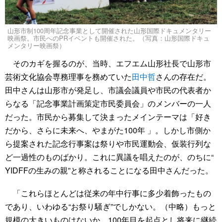
山形市制100周年記念事業として開催された山形国際ドキュメンタリー
映画祭。市民へのPRイベントも開催された。（写真：山形国際ドキュ
メンタリー映画祭）
そのカギを握るのが、当時、エフエム山形社長で山形市
芸術文化協会専務理事を務めていた
田中哲
さんの存在だ。
田中さんは山形市が発足し、市議会議員や市民の代表者か
らなる「記念事業計画策定市民委員会」のメンバーの一人
だった。市民から募集して決まったメインテーマは「好き
だから、さらに未来へ、やまがた100年 」。しかし市側か
ら提案された記念行事案は祭りや市民運動会、仮装行列な
ど一過性のものばかり。これに異議を唱えたのが、のちに“
YIDFFの生みの親”と称されることになる田中さんだった。
「これらほとんどは従来の年中行事に多少着飾ったもの
であり、いわゆる“お祭り騒ぎ”でしかない。（中略）もっと
規模の大きいものはないか、100年目を起点とし将来に継続