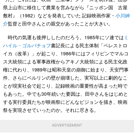
県上山市に移住して農業を営みながら『ニッポン国 古屋
敷村』（1982）などを発表していた 記録映画作家・
小川紳
介
監督と田中さんとの親交があったことが大きい。
時代の気運も後押ししたのだろう。1985年にソ連では
ミ
ハイル・ゴルバチョフ
書記長による民主体制「ペレストロ
イカ（改革）」が起こり、1986年にはフィリピンでマルコ
ス大統領による軍事政権からアキノ大統領による民主化政
権に代わり、1989年は昭和天皇の崩御に始まり、天安門事
件、さらにベルリンの壁が崩壊した。実写以上に劇的なこ
とが現実社会で起こり、記録映画の重要性が高まった時で
もあった。中でも30年続いた要因は、田中さんをはじめと
する実行委員たちが映画祭にどんなビジョンを描き、映画
祭を実現させていったのか。それに尽きる。
ADVERTISEMENT