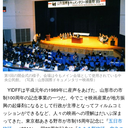
第1回の開会式の様子。会場は今もメイン会場として使用されている中
央公民館。（写真：山形国際ドキュメンタリー映画祭）
YIDFFは平成元年の1989年に産声をあげた。山形市の市
制100周年の記念事業の一つだ。今でこそ映画産業が地方振
興の起爆剤になるとして行政が主導となってフィルムコミ
ッションができるなど、人々の映画への理解はだいぶ深ま
ってきた。東京都あきる野市が市制15周年記念に『
五日市