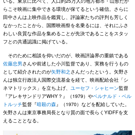
いる。東京に比べて、人口約25万人の地方都市・山形だか
らこそ映画に集中できる環境が保てるという確信。さらに
田中さんは上映作品を鑑賞し、評論家たちの評判も芳しく
なかったことから、国際映画祭を名乗るには、それにふさ
わしい良質な作品を集めることが先決であることをスタッ
フとの共通認識に掲げている。
そのために相談を仰いだのが、映画評論界の重鎮である
佐藤忠男
さんや前述した小川監督であり、実務を行うもの
として紹介されたのが
矢野和之
さんだったという。矢野さ
んは独立行政法人国際交流基金を経て、映画配給会社「シ
ネマトリックス」を立ち上げ、
ユーセフ・シャヒーン
監督
『アレキサンドリアWHY？』（1979）や
ベルナルド・ベル
トルッチ
監督『
暗殺の森
』（1970）などを配給していた。
矢野さんは東京事務局長となり質の面で長らくYIDFFを支
えることとなる。