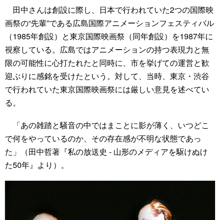
田中さんは創設に際し、日本で行われていた2つの国際映
画祭の“先輩”である広島国際アニメーションフェスティバル
（1985年創設）と東京国際映画祭（同年創設）を1987年に
視察している。広島ではアニメーションの持つ表現力と無
限の可能性に心打たれたと同時に、市を挙げての運営と歓
迎ぶりに感銘を受けたという。対して、当時、東京・渋谷
で行われていた東京国際映画祭には厳しい意見を述べてい
る。
「あの雑踏と騒音の中ではまことに影が薄く、いつどこ
で何をやっているのか、その存在感が不明な状態であっ
た」（田中哲著『私の放送史 ‐ 山形のメディアを駆けぬけ
た50年』より）。