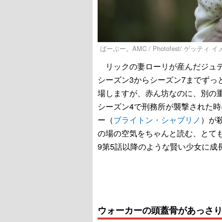
ばーぶー。AMC / Photofest/ ゲッティ 
リックの妻ローリが産んだジュデ
シーズン3からシーズン7までずっ
場しますが、赤ん坊なのに、別の
シーズン4で刑務所が襲撃された
ー（
ブライトン・シャブリノ
）が
の場の空気をちゃんと読む、とて
9第5話以降のような賢い少女に成
ウォーカーの頭蓋骨があっさ