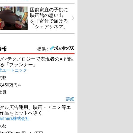
困窮家庭の子供に
映画館の思い出
を！寄付で届ける
「シェアシネマ」
情報
提供：
メ×テクノロジーで表現者の可能性
る「プランナー」
社ユートニック
京都
450万円～
社員
詳細
タル広告運用」映画・アニメ等エ
作品をヒットへ導く
artners株式会社
京都
33万3,333円～50万円