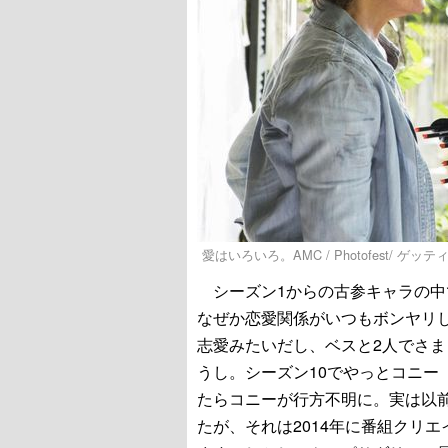
愛はいろいろ。AMC / Photofest/ ゲッ
シーズン1からの古参キャラの中
なぜか恋愛関係がいつもボンヤリ
志愛みたいだし、ベスと2人でさ
うし。シーズン10でやっとコニー
たらコニーが行方不明に。実は以
たが、それは2014年に番組クリ