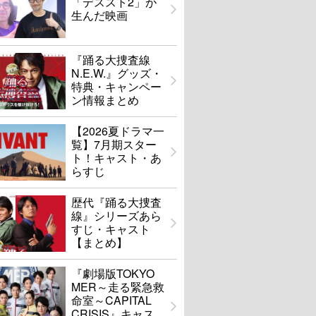
「デススト2」が
生んだ映画
『踊る大捜査線
N.E.W.』グッズ・
特典・キャンペー
ン情報まとめ
【2026夏ドラマ一
覧】7月期スター
ト！キャスト・あ
らすじ
歴代『踊る大捜査
線』シリーズあら
すじ・キャスト
【まとめ】
『劇場版TOKYO
MER～走る緊急救
命室～CAPITAL
CRISIS』キャス