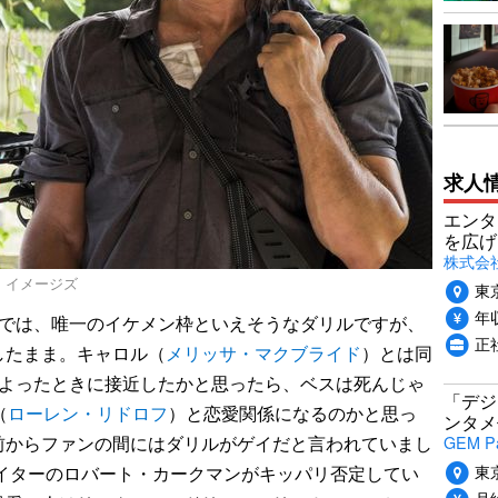
求人
エンタ
を広げ
株式会
ティ イメージズ
東
年収
では、唯一のイケメン枠といえそうなダリルですが、
正
したまま。キャロル（
メリッサ・マクブライド
）とは同
まよったときに接近したかと思ったら、ベスは死んじゃ
「デジ
（
ローレン・リドロフ
）と恋愛関係になるのかと思っ
ンタメ
GEM P
前からファンの間にはダリルがゲイだと言われていまし
東
エイターのロバート・カークマンがキッパリ否定してい
月給