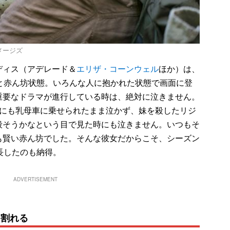
イメージズ
ィス（アデレード＆
エリザ・コーンウェル
ほか）は、
と赤ん坊状態。いろんな人に抱かれた状態で画面に登
重要なドラマが進行している時は、絶対に泣きません。
時にも乳母車に乗せられたまま泣かず、妹を殺したリジ
殺そうかなという目で見た時にも泣きません。いつもそ
も賢い赤ん坊でした。そんな彼女だからこそ、シーズン
長したのも納得。
ADVERTISEMENT
り割れる