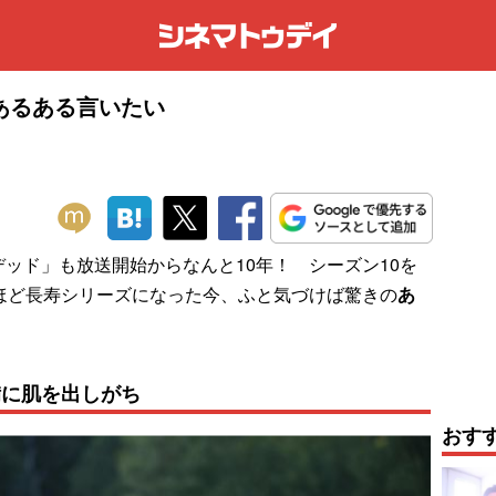
あるある言いたい
ッド」も放送開始からなんと10年！ シーズン10を
ほど長寿シリーズになった今、ふと気づけば驚きの
あ
）
備に肌を出しがち
おす