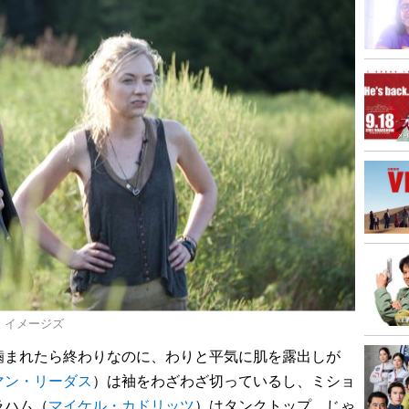
ティ イメージズ
まれたら終わりなのに、わりと平気に肌を露出しが
マン・リーダス
）は袖をわざわざ切っているし、ミショ
ラハム（
マイケル・カドリッツ
）はタンクトップ。じゃ