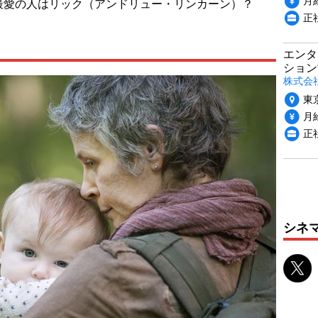
最愛の人はリック（アンドリュー・リンカーン）？
正
エンタ
ション
株式会社
東
月給
正
シネ