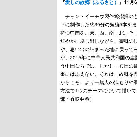
『
愛しの故郷（ふるさと）
』11月
チャン・イーモウ製作総指揮のも
ドに制作した約30分の短編5本を
持つ中国を、東、西、南、北、そ
鮮やかに映し出しながら、望郷の
や、思い出の詰まった地に戻って
が、2019年に中華人民共和国の
う中国ならでは。しかし、異国の
事には思えない。それは、故郷を
からこそ、より一層人の温もりや
方法で1つのテーマについて描い
部・香取亜希）