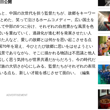
6日公開
と、中国の次世代を担う監督たちが、故郷をキーワー
まとめた、笑って泣けるホームコメディー。広い国土を
して中部の5つに分け、それぞれの自然豊かな風景を色
思いを重ねていく。過疎化が進む村を発展させたい人
来た人など、愛しの故郷とは何かを思い起こさせる点
建国70年を迎え、今ひとたび故郷に思いをはせようとい
風景でありながら、そこに描かれる物語は不思議と他人
恋しく思う気持ちが世界共通だからだろう。今の時代だ
家族の大切さが心にしみる。監督たちがそれぞれの表現
ている点も、新しい才能を感じさせて面白い。（編集
ADVERTISEMENT