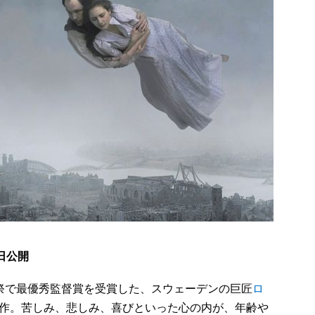
0日公開
祭で最優秀監督賞を受賞した、スウェーデンの巨匠
ロ
新作。苦しみ、悲しみ、喜びといった心の内が、年齢や