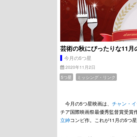
芸術の秋にぴったりな11月
今月の5つ星
2020年11月2日
5つ星
ミッシング・リンク
今月の5つ星映画は、
チャン・イ
チア国際映画祭最優秀監督賞受賞
立紳
コンビ作。これが11月の5つ