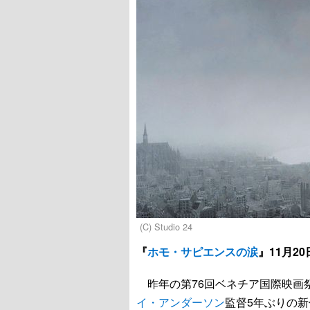
(C) Studio 24
『
ホモ・サピエンスの涙
』11月2
昨年の第76回ベネチア国際映画
イ・アンダーソン
監督5年ぶりの