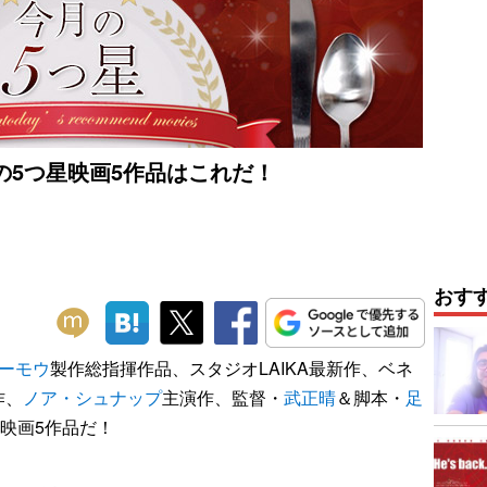
の5つ星映画5作品はこれだ！
おす
ーモウ
製作総指揮作品、スタジオLAIKA最新作、ベネ
作、
ノア・シュナップ
主演作、監督・
武正晴
＆脚本・
足
星映画5作品だ！