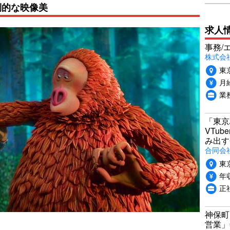
倒的な映像美
求人
事務/
株式会
東
月給
業
「東京
VTu
み出す
合同会
東
年収
正
神保町
営業」