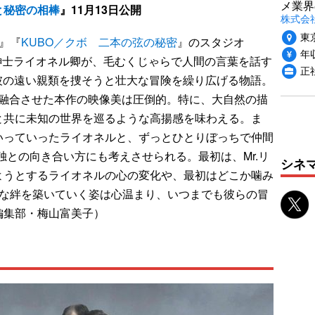
メ業界
と秘密の相棒
』11月13日公開
株式会
東
』『
KUBO／クボ 二本の弦の秘密
』のスタジオ
年収
国紳士ライオネル卿が、毛むくじゃらで人間の言葉を話す
正
い、彼の遠い親類を捜そうと壮大な冒険を繰り広げる物語。
を融合させた本作の映像美は圧倒的。特に、大自然の描
と共に未知の世界を巡るような高揚感を味わえる。ま
いっていったライオネルと、ずっとひとりぼっちで仲間
独との向き合い方にも考えさせられる。最初は、Mr.リ
シネ
ようとするライオネルの心の変化や、最初はどこか噛み
議な絆を築いていく姿は心温まり、いつまでも彼らの冒
編集部・梅山富美子）