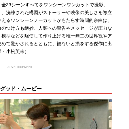
全33シーンすべてをワンシーンワンカットで撮影。
り、洗練された構図がストーリーや映像の美しさを際立
いえるワンシーンノーカットがもたらす時間的余白は、
急のつけ方も絶妙。人類への警告やメッセージが圧力な
。模型などを駆使して作り上げる唯一無二の世界観やア
改めて驚かされるとともに、観ないと損をする傑作に出
部・小松芙未）
ADVERTISEMENT
ルグッド・ムービー