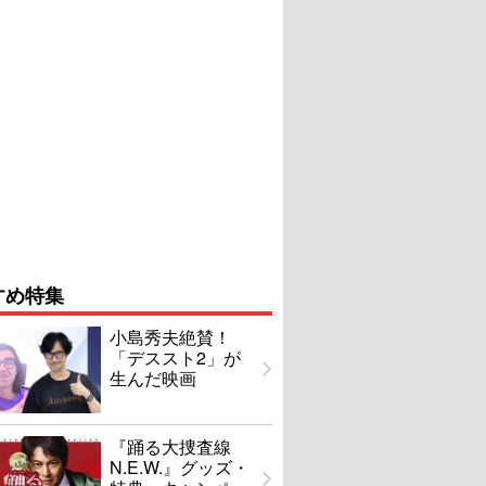
すめ特集
小島秀夫絶賛！
「デススト2」が
生んだ映画
『踊る大捜査線
N.E.W.』グッズ・