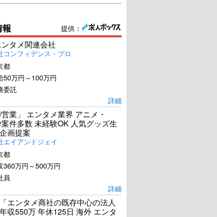
情報
提供：
エンタメ関連会社
社コンフィデンス・プロ
京都
50万円～100万円
務委託
詳細
/営業」 エンタメ業界 アニメ・
ber案件多数 未経験OK 人気グッズ生
企画提案
社エイアンドジェイ
京都
360万円～500万円
社員
詳細
「エンタメ商社の既存中心の法人
年収550万 年休125日 海外 エンタ