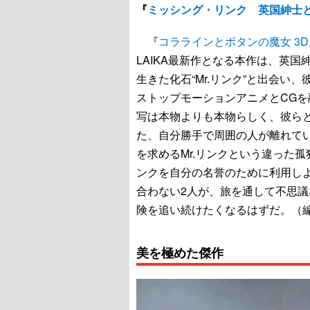
『
ミッシング・リンク 英国紳士
『
コララインとボタンの魔女 3D
LAIKA最新作となる本作は、英
生きた化石“Mr.リンク”と出会
ストップモーションアニメとCG
写は本物よりも本物らしく、彼ら
た、自分勝手で周囲の人が離れて
を求めるMr.リンクという違った孤
ンクを自分の名誉のために利用し
合わない2人が、旅を通して不思
険を追い続けたくなるはずだ。（
美を極めた傑作