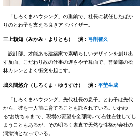
「しろくまハウジング」の重鎮で、社長に就任したばか
りのとわ子を支える良きアドバイザー。
三上頼知（みかみ・よりとも） 演：
弓削智久
設計部。才能ある建築家で素晴らしいデザインを創り出
す反面、こだわり故の仕事の遅さや予算面で、営業部の松
林カレンとよく衝突を起こす。
城久間悠介（しろくま・ゆうすけ） 演：
平埜生成
「しろくまハウジング」先代社長の息子。とわ子は先代
から、彼を一人前に育てることも託されている。いわゆ
る“お坊ちゃま”で、現場の要望を全部聞いて右往左往してし
まうこともあるが、その明るく素直で天然な性格が会社の
潤滑油となっている。