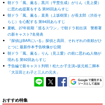
朝ドラ「風、薫る」黒川（平埜生成）がりん（見上愛）
に思わぬ提案をする 第95回あらすじ
朝ドラ「風、薫る」直美（上坂樹里）が長太郎（渋谷そ
らじ）を心配する 第94回あらすじ
夏帆、27年前期「巡るスワン」で朝ドラ初出演 警察署
の新キャスト7名発表
『探偵はBARにいる』探偵と高田、それぞれの依頼がひ
とつに 最新作本予告映像が公開
朝ドラ「風、薫る」りん（見上愛）の前に思わぬ人物が
現れる 第92回あらすじ
予告編で新キャスト判明！松たか子主演×坂元裕二脚本
「大豆田とわ子と三人の元夫」
おすすめ特集