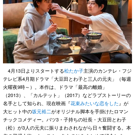
4月13日よりスタートする
松たか子
主演のカンテレ・フジ
テレビ系4月期ドラマ「大豆田とわ子と三人の元夫」（毎週
火曜夜9時～）。本作は、ドラマ「最高の離婚」
（2013）、「カルテット」（2017）などラブストーリーの
名手として知られ、現在映画『
花束みたいな恋をした
』が
大ヒット中の
坂元裕二
がオリジナル脚本を手掛けたロマン
チックコメディー。バツ3・子持ちの社長・大豆田とわ子
（松）が3人の元夫に振りまわされながら日々奮闘する。本