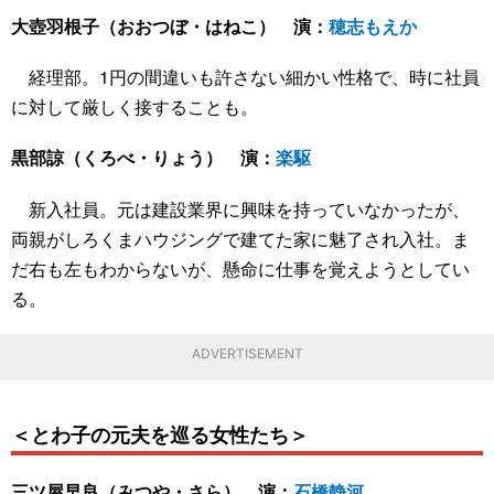
大壺羽根子（おおつぼ・はねこ） 演：
穂志もえか
経理部。1円の間違いも許さない細かい性格で、時に社員
に対して厳しく接することも。
黒部諒（くろべ・りょう） 演：
楽駆
新入社員。元は建設業界に興味を持っていなかったが、
両親がしろくまハウジングで建てた家に魅了され入社。ま
だ右も左もわからないが、懸命に仕事を覚えようとしてい
る。
ADVERTISEMENT
＜とわ子の元夫を巡る女性たち＞
三ツ屋早良（みつや・さら） 演：
石橋静河