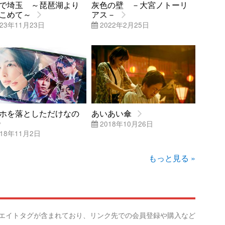
で埼玉 ～琵琶湖より
灰色の壁 －大宮ノトーリ
こめて～
アス－
23年11月23日
2022年2月25日
ホを落としただけなの
あいあい傘
2018年10月26日
18年11月2日
もっと見る »
リエイトタグが含まれており、リンク先での会員登録や購入など