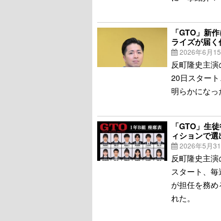
「GTO」新
ライズが届く
2026年6月1
反町隆史主演
20日スター
明らかになっ
「GTO」生
ィションで選
2026年5月3
反町隆史主演
スタート、毎
が担任を務め
れた。