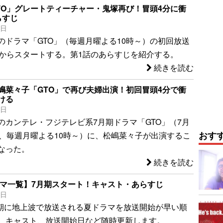
TO」グレートティーチャー・鬼塚再び！冒頭4分に衝
らすじ
0日
のドラマ「GTO」（毎週月曜よる10時～）の初回放送
日からスタートする。第1話のあらすじを紹介する。
続きを読む
嶋菜々子「GTO」で再び夫婦出演！初回冒頭4分で衝
ける
9日
のカンテレ・フジテレビ系7月期ドラマ「GTO」（7月
おす
ト、毎週月曜よる10時～）に、松嶋菜々子が出演するこ
なった。
続きを読む
ドラマ一覧】7月期スタート！キャスト・あらすじ
4日
7月期に地上波で放送される夏ドラマを放送開始が早い順
 キャスト、放送開始日など随時更新します。