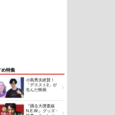
すめ特集
小島秀夫絶賛！
「デススト2」が
生んだ映画
『踊る大捜査線
N.E.W.』グッズ・