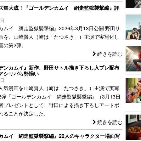
ズ集大成！『ゴールデンカムイ 網走監獄襲撃編』評
3日
ムイ 網走監獄襲撃編』2026年3月13日公開 野田サ
画を、山崎賢人（崎は「たつさき」）主演で実写化し
画の第2弾。
続きを読む
デンカムイ』新作、野田サトル描き下ろし入プレ配布
アシリパら勢揃い
7日
人気漫画を山崎賢人（崎は「たつさき」）主演で実写
2弾『ゴールデンカムイ 網走監獄襲撃編』（3月13日
者プレゼントとして、野田による描き下ろしアートボ
れることが決定した。
続きを読む
カムイ 網走監獄襲撃編』22人のキャラクター場面写