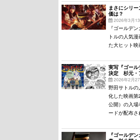
まさにシリー
価は？
2026年3月1
『ゴールデンカ
トルの人気漫
た大ヒット映
実写『ゴール
決定 杉元・
2026年2月2
野田サトルの
化した映画第
公開）の入場
ードが配布さ
『ゴールデン