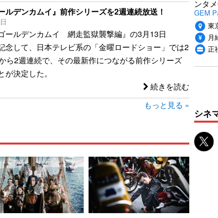
ンタメ
ールデンカムイ』前作シリーズを2週連続放送！
GEM P
0日
東
ゴールデンカムイ 網走監獄襲撃編』の3月13日
月給
記念して、日本テレビ系の「金曜ロードショー」では2
正
）から2週連続で、その最新作につながる前作シリーズ
とが決定した。
続きを読む
もっと見る »
シネ