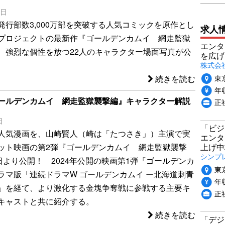
3日
発行部数3,000万部を突破する人気コミックを原作とし
求人
プロジェクトの最新作『ゴールデンカムイ 網走監獄
エンタ
、強烈な個性を放つ22人のキャラクター場面写真が公
を広げ
株式会
東
続きを読む
年収
ールデンカムイ 網走監獄襲撃編』キャラクター解説
正
日
「ビジ
人気漫画を、山崎賢人（崎は「たつさき」）主演で実
エンタ
上げ中
ット映画の第2弾『ゴールデンカムイ 網走監獄襲撃
シンプ
日より公開！ 2024年公開の映画第1弾『ゴールデンカ
東
ラマ版「連続ドラマW ゴールデンカムイ ー北海道刺青
年収
」を経て、より激化する金塊争奪戦に参戦する主要キ
正
キャストと共に紹介する。
続きを読む
「デジ