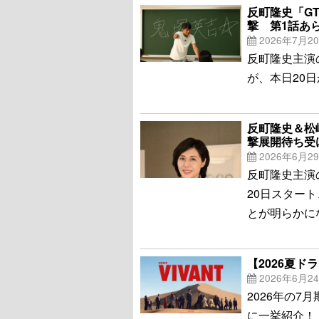
反町隆史「G
撃 第1話あ
2026年7月2
反町隆史主演
が、本日20
反町隆史＆松
撃展開待ち受
2026年6月2
反町隆史主演
20日スター
とが明らかに
【2026夏
2026年6月2
2026年の
に一挙紹介！