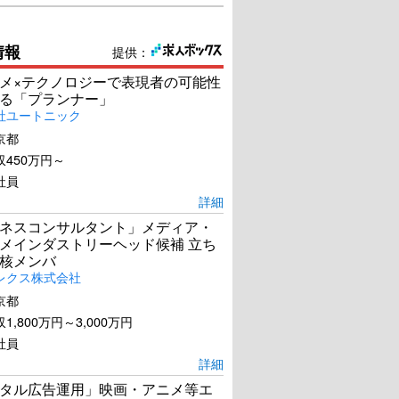
情報
提供：
メ×テクノロジーで表現者の可能性
る「プランナー」
社ユートニック
京都
450万円～
社員
詳細
ネスコンサルタント」メディア・
メインダストリーヘッド候補 立ち
核メンバ
レクス株式会社
京都
1,800万円～3,000万円
社員
詳細
タル広告運用」映画・アニメ等エ