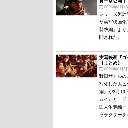
真一挙公開！
2026年2月1
シリーズ累計
た実写映画化
襲撃編』より
開された。
実写映画『ゴ
【まとめ】
2026年2月8
野田サトルの
写化した大ヒ
編』が3月13
ムイ』と、ド
囚人争奪編ー
ャラクターを