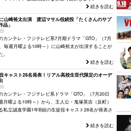
続きを読む
作に山崎裕太出演 渡辺マサル役続投「たくさんのサプ
作品」
5日
のカンテレ・フジテレビ系7月期ドラマ「GTO」（7月
ト、毎週月曜よる10時～）に山崎裕太が出演することが
た。
続きを読む
徒役キャスト28名発表！リアル高校生世代限定のオーデ
出
1日
のカンテレ・フジテレビ系ドラマ「GTO」（7月20日
週月曜よる10時～）から、主人公・鬼塚英吉（反町）
る私立誠進学園1年B組の生徒役キャスト28名が発表さ
続きを読む