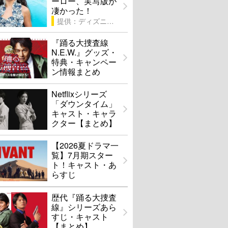
ーロー、実写版が
凄かった！
提供：ディズニー
『踊る大捜査線
N.E.W.』グッズ・
特典・キャンペー
ン情報まとめ
Netflixシリーズ
「ダウンタイム」
キャスト・キャラ
クター【まとめ】
【2026夏ドラマ一
覧】7月期スター
ト！キャスト・あ
らすじ
歴代『踊る大捜査
線』シリーズあら
すじ・キャスト
【まとめ】