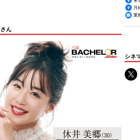
月給
業
）さん
シネ