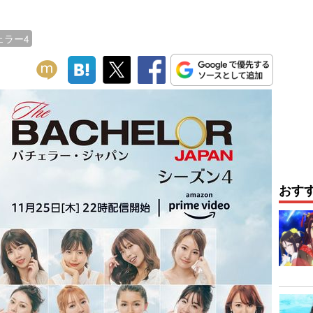
ェラー4
おす