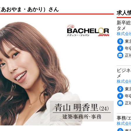
（あおやま・あかり）さん
求人
新卒総
タメ
株式会社P
東
年収
正
ビジネ
メ
株式会
東
年収
正
事務/
株式会
東