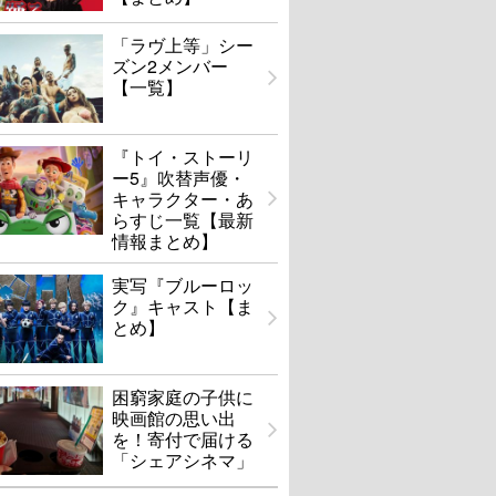
「ラヴ上等」シー
ズン2メンバー
【一覧】
『トイ・ストーリ
ー5』吹替声優・
キャラクター・あ
らすじ一覧【最新
情報まとめ】
実写『ブルーロッ
ク』キャスト【ま
とめ】
困窮家庭の子供に
映画館の思い出
を！寄付で届ける
「シェアシネマ」