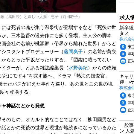
求人
加藤（成田凌）と妖しい人妻・惠子（前田敦子）
には死者の魂が集う温泉街が登場するなど「死後の世
新卒総
タメ
るが、三木監督の過去作にも多く登場。主人公の脚本
株式会社P
映画会社の名前が桃源郷（俗界から離れた世界）からと
東
アシスタントプロデューサー（
藤間爽子
）の名前が黄泉
年収
）からとった平坂だったりする。『図鑑に載ってない
正
ライターが、とある雑誌編集長（
水野美紀
）からの依頼
“死にモドキ”を探す旅へ。ドラマ「熱海の捜査官」
キャリ
迎」/
を乗せたバスが消えた事件を巡り、あの世とこの世の境
株式会
が度々登場する。
東
年収
シャ神話などから発想
正
そのもの、オカルト的なことではなく、柳田國男など
一般事
神話とかの死後の世界と現世が地続きになっているみた
ン 人