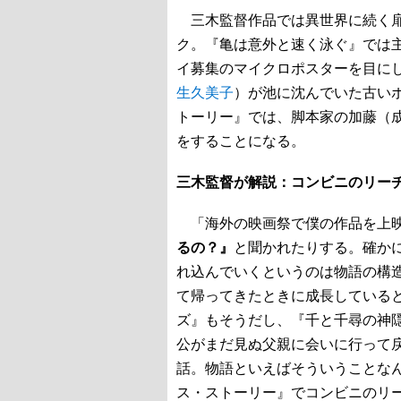
三木監督作品では異世界に続く扉
ク。『亀は意外と速く泳ぐ』では
イ募集のマイクロポスターを目に
生久美子
）が池に沈んでいた古い
トーリー』では、脚本家の加藤（
をすることになる。
三木監督が解説：コンビニのリー
「海外の映画祭で僕の作品を上
るの？』
と聞かれたりする。確か
れ込んでいくというのは物語の構
て帰ってきたときに成長している
ズ』もそうだし、『千と千尋の神隠
公がまだ見ぬ父親に会いに行って
話。物語といえばそういうことな
ス・ストーリー』でコンビニのリー