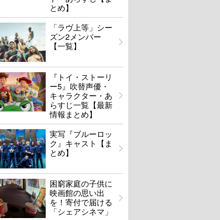
とめ】
「ラヴ上等」シー
ズン2メンバー
【一覧】
『トイ・ストーリ
ー5』吹替声優・
キャラクター・あ
らすじ一覧【最新
情報まとめ】
実写『ブルーロッ
ク』キャスト【ま
とめ】
困窮家庭の子供に
映画館の思い出
を！寄付で届ける
「シェアシネマ」