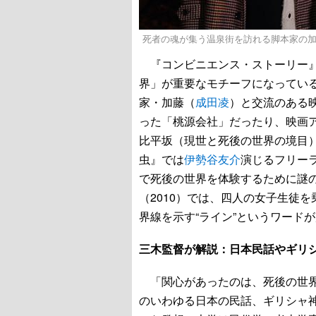
死者の魂が集う温泉街を訪れる脚本家の
『コンビニエンス・ストーリー』
界」が重要なモチーフになってい
家・加藤（
成田凌
）と交流のある
った「桃源会社」だったり、映画
比平坂（現世と死後の世界の境目
虫』では
伊勢谷友介
演じるフリー
で死後の世界を体験するために謎の
（2010）では、四人の女子生徒
界線を示す“ライン”というワード
三木監督が解説：日本民話やギリ
「関心があったのは、死後の世界
のいわゆる日本の民話、ギリシャ