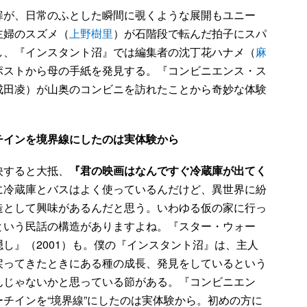
が、日常のふとした瞬間に覗くような展開もユニー
主婦のスズメ（
上野樹里
）が石階段で転んだ拍子にスパ
し、『インスタント沼』では編集者の沈丁花ハナメ（
麻
ポストから母の手紙を発見する。『コンビニエンス・ス
成田凌）が山奥のコンビニを訪れたことから奇妙な体験
チインを境界線にしたのは実体験から
映すると大抵、
『君の映画はなんですぐ冷蔵庫が出てく
に冷蔵庫とバスはよく使っているんだけど、異世界に紛
造として興味があるんだと思う。いわゆる仮の家に行っ
という民話の構造がありますよね。『スター・ウォー
し』（2001）も。僕の『インスタント沼』は、主人
戻ってきたときにある種の成長、発見をしているという
んじゃないかと思っている節がある。『コンビニエン
チインを“境界線”にしたのは実体験から。初めの方に