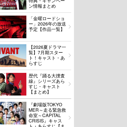
特典・キャンペー
ン情報まとめ
「金曜ロードショ
ー」2026年の放送
予定【作品一覧】
【2026夏ドラマ一
覧】7月期スター
ト！キャスト・あ
らすじ
歴代『踊る大捜査
線』シリーズあら
すじ・キャスト
【まとめ】
『劇場版TOKYO
MER～走る緊急救
命室～CAPITAL
CRISIS』キャス
ト・あらすじ【ま