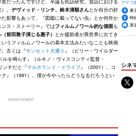
専攻だったんですけど、卒論も民話研究、昔話における
アデコ
笑）。
デヴィッド・リンチ、鈴木清順さん
とか自分の好
東
時給
いた影響もあって、『図鑑に載ってない虫』とか何作か
派
エンス・ストーリー』では
フィルムノワール的な側面
も
ル（前田敦子演じる惠子）
とか援助者が異世界に出てき
というフィルムノワールの基本文法みたいなことも映画
で。古くは『
サンセット大通り
』（ビリー・ワイルダー
度ベルを鳴らす』（ルキノ・ヴィスコンティ監督・
シネ
・リンチだと『
マルホランド・ドライブ
』（2001）、コ
ク』（1991）。僕が今やったらどうなるだろうとい
ADVERTISEMENT
口