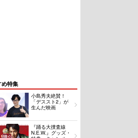
すめ特集
小島秀夫絶賛！
「デススト2」が
生んだ映画
『踊る大捜査線
N.E.W.』グッズ・