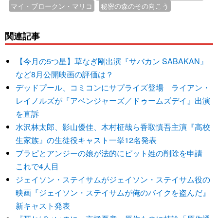
マイ・ブロークン・マリコ
秘密の森のその向こう
関連記事
【今月の5つ星】草なぎ剛出演『サバカン SABAKAN』
など8月公開映画の評価は？
デッドプール、コミコンにサプライズ登場 ライアン・
レイノルズが『アベンジャーズ／ドゥームズデイ』出演
を直訴
水沢林太郎、影山優佳、木村柾哉ら香取慎吾主演『高校
生家族』の生徒役キャスト一挙12名発表
ブラピとアンジーの娘が法的にピット姓の削除を申請
これで4人目
ジェイソン・ステイサムがジェイソン・ステイサム役の
映画『ジェイソン・ステイサムが俺のバイクを盗んだ』
新キャスト発表