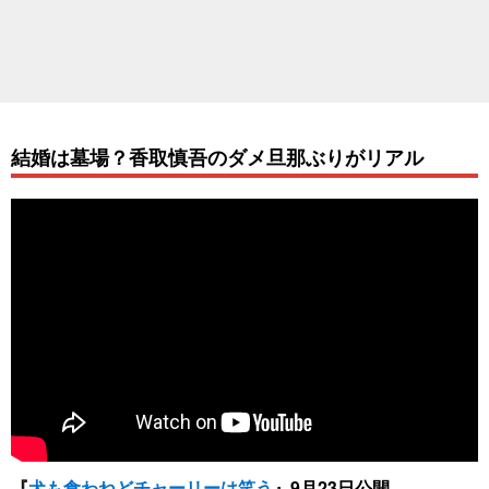
結婚は墓場？香取慎吾のダメ旦那ぶりがリアル
『
犬も食わねどチャーリーは笑う
』9月23日公開