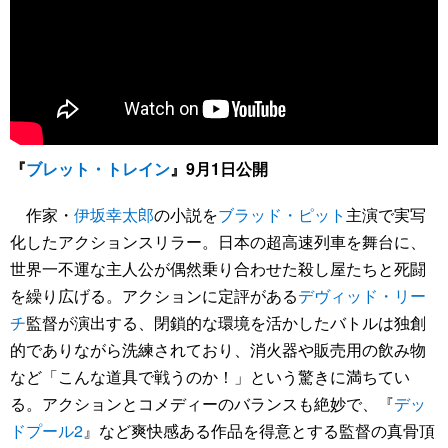
『
ブレット・トレイン
』9月1日公開
作家・
伊坂幸太郎
の小説を
ブラッド・ピット
主演で実写
化したアクションスリラー。日本の超高速列車を舞台に、
世界一不運な主人公が偶然乗り合わせた殺し屋たちと死闘
を繰り広げる。アクションに定評がある
デヴィッド・リー
チ
監督が演出する、閉鎖的な環境を活かしたバトルは独創
的でありながら洗練されており、消火器や販売用の飲み物
など「こんな道具で戦うのか！」という驚きに満ちてい
る。アクションとコメディーのバランスも絶妙で、『
デッ
ドプール2
』など爽快感ある作品を得意とする監督の真骨頂