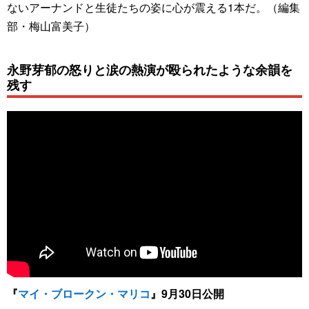
ないアーナンドと生徒たちの姿に心が震える1本だ。（編集
部・梅山富美子）
永野芽郁の怒りと涙の熱演が殴られたような余韻を
残す
『
マイ・ブロークン・マリコ
』9月30日公開