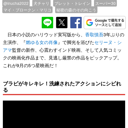
@inucha2022
犬チャリ
ブレット・トレイン
スーパー30
マイ・ブロークン・マリコ
秘密の森のその向こう
日本の小説のハリウッド実写版から、
香取慎吾
3年ぶりの
主演作、『
燃ゆる女の肖像
』で脚光を浴びた
セリーヌ・シ
アマ
監督の新作、心震わすインド映画、そして人気コミッ
クの映画化作品まで、見逃し厳禁の作品をピックアップ。
これが9月の5つ星映画だ！
ブラピがキレキレ！洗練されたアクションにシビれ
る