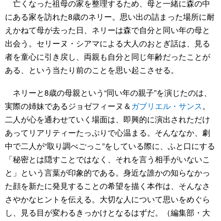
亡くなった祖母の家を整理するため、母と一緒に森の中
にある家を訪れた8歳のネリー。思い出の詰まった場所に耐
えかねて母が去った日、ネリーは森で自分と同い年の母と
出会う。セリーヌ・シアマによる大人のおとぎ話は、見る
者を童心に引き戻し、両親も自分と同じ年齢だったことが
ある、という当たり前のことを思い起こさせる。
ネリーと8歳の母親という“同い年の親子”を演じたのは、
実際の姉妹であるジョゼフィーヌ＆
ガブリエル・サンス
。
二人が心を通わせていく場面は、即興的に演出されただけ
あってリアリティーたっぷりで心温まる。そんななか、劇
中で二人が“取り調べごっこ”をしている際に、ふと口にする
「秘密とは隠すことではなく、それを言う相手がいないこ
と」という言葉が印象的である。身近な誰かの知らなかっ
た顔を新たに発見することの希望を描く本作は、そんなさ
さやかなヒントを伝える。大切な人について思いをめぐら
し、見る目が変わるきっかけとなるはずだ。（編集部・大