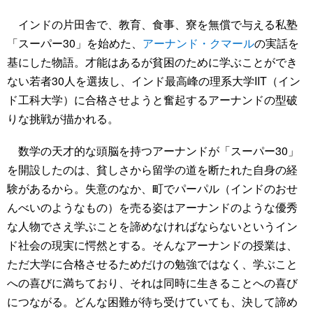
インドの片田舎で、教育、食事、寮を無償で与える私塾
「スーパー30」を始めた、
アーナンド・クマール
の実話を
基にした物語。才能はあるが貧困のために学ぶことができ
ない若者30人を選抜し、インド最高峰の理系大学IIT（イン
ド工科大学）に合格させようと奮起するアーナンドの型破
りな挑戦が描かれる。
数学の天才的な頭脳を持つアーナンドが「スーパー30」
を開設したのは、貧しさから留学の道を断たれた自身の経
験があるから。失意のなか、町でパーパル（インドのおせ
んべいのようなもの）を売る姿はアーナンドのような優秀
な人物でさえ学ぶことを諦めなければならないというイン
ド社会の現実に愕然とする。そんなアーナンドの授業は、
ただ大学に合格させるためだけの勉強ではなく、学ぶこと
への喜びに満ちており、それは同時に生きることへの喜び
につながる。どんな困難が待ち受けていても、決して諦め