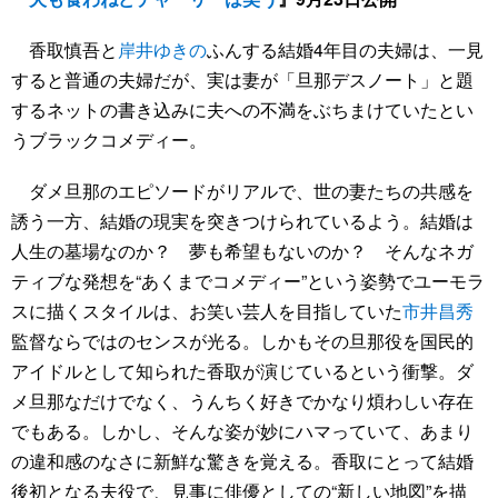
香取慎吾と
岸井ゆきの
ふんする結婚4年目の夫婦は、一見
すると普通の夫婦だが、実は妻が「旦那デスノート」と題
するネットの書き込みに夫への不満をぶちまけていたとい
うブラックコメディー。
ダメ旦那のエピソードがリアルで、世の妻たちの共感を
誘う一方、結婚の現実を突きつけられているよう。結婚は
人生の墓場なのか？ 夢も希望もないのか？ そんなネガ
ティブな発想を“あくまでコメディー”という姿勢でユーモラ
スに描くスタイルは、お笑い芸人を目指していた
市井昌秀
監督ならではのセンスが光る。しかもその旦那役を国民的
アイドルとして知られた香取が演じているという衝撃。ダ
メ旦那なだけでなく、うんちく好きでかなり煩わしい存在
でもある。しかし、そんな姿が妙にハマっていて、あまり
の違和感のなさに新鮮な驚きを覚える。香取にとって結婚
後初となる夫役で、見事に俳優としての“新しい地図”を描