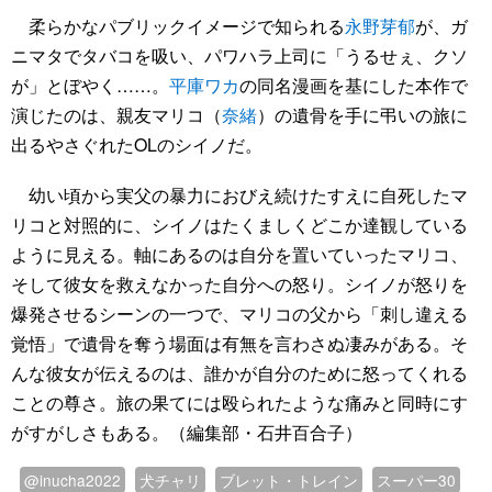
柔らかなパブリックイメージで知られる
永野芽郁
が、ガ
ニマタでタバコを吸い、パワハラ上司に「うるせぇ、クソ
が」とぼやく……。
平庫ワカ
の同名漫画を基にした本作で
演じたのは、親友マリコ（
奈緒
）の遺骨を手に弔いの旅に
出るやさぐれたOLのシイノだ。
幼い頃から実父の暴力におびえ続けたすえに自死したマ
リコと対照的に、シイノはたくましくどこか達観している
ように見える。軸にあるのは自分を置いていったマリコ、
そして彼女を救えなかった自分への怒り。シイノが怒りを
爆発させるシーンの一つで、マリコの父から「刺し違える
覚悟」で遺骨を奪う場面は有無を言わさぬ凄みがある。そ
んな彼女が伝えるのは、誰かが自分のために怒ってくれる
ことの尊さ。旅の果てには殴られたような痛みと同時にす
がすがしさもある。（編集部・石井百合子）
@inucha2022
犬チャリ
ブレット・トレイン
スーパー30